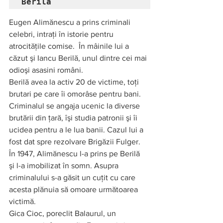
Berilă   
Eugen Alimănescu a prins criminali 
celebri, intraţi în istorie pentru 
atrocităţile comise.  În mâinile lui a 
căzut şi Iancu Berilă, unul dintre cei mai 
odioşi asasini români. 
Berilă avea la activ 20 de victime, toţi 
brutari pe care îi omorâse pentru bani. 
Criminalul se angaja ucenic la diverse 
brutării din ţară, îşi studia patronii şi îi 
ucidea pentru a le lua banii. Cazul lui a 
fost dat spre rezolvare Brigăzii Fulger. 
În 1947, Alimănescu l-a prins pe Berilă  
şi l-a imobilizat în somn. Asupra 
criminalului s-a găsit un cuţit cu care 
acesta plănuia să omoare următoarea 
victimă. 
Gica Cioc, poreclit Balaurul, un 