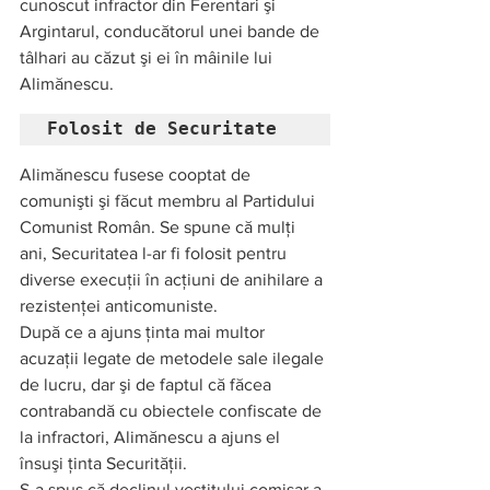
cunoscut infractor din Ferentari şi 
Argintarul, conducătorul unei bande de 
tâlhari au căzut şi ei în mâinile lui 
Alimănescu.    
Folosit de Securitate     
Alimănescu fusese cooptat de 
comunişti şi făcut membru al Partidului 
Comunist Român. Se spune că mulţi 
ani, Securitatea l-ar fi folosit pentru 
diverse execuţii în acţiuni de anihilare a 
rezistenţei anticomuniste.   
După ce a ajuns ţinta mai multor 
acuzaţii legate de metodele sale ilegale 
de lucru, dar şi de faptul că făcea 
contrabandă cu obiectele confiscate de 
la infractori, Alimănescu a ajuns el 
însuşi ţinta Securităţii. 
S-a spus că declinul vestitului comisar a 