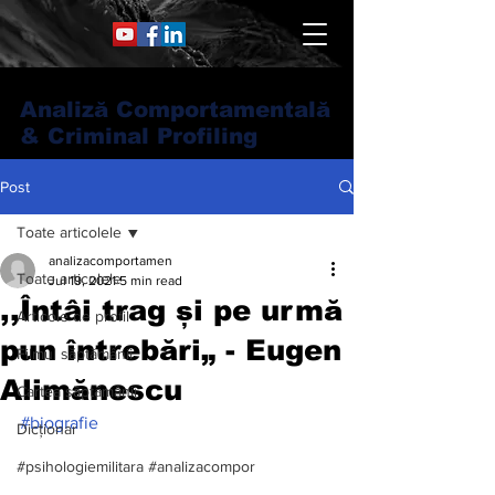
Analiză Comportamentală
& Criminal Profiling
Post
Toate articolele
analizacomportamen
Toate articolele
Jul 19, 2021
5 min read
,,Întâi trag și pe urmă
Articole de profil
pun întrebări„ - Eugen
Filmul săptămânii
Alimănescu
Cartea săptămânii
#biografie
Dicționar
#psihologiemilitara #analizacompor