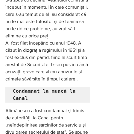
început în momentul în care comuniştii, 
care s-au temut de el, au considerat că 
nu le mai este folositor şi de teamă să 
nu le ridice probleme, au vrut să-l 
elimine cu orice preţ.   
A  fost filat începând cu anul 1948. A 
căzut în dizgraţia regimului în 1951 şi a 
fost exclus din partid, fiind la scurt timp 
arestat de Securitate. I s-au pus în cârcă 
acuzaţii grave care vizau abuzurile şi 
crimele săvârşite în timpul carierei.   
Condamnat la muncă la 
Canal    
Alimănescu a fost condamnat şi trimis 
de autorităţi  la Canal pentru 
„neîndeplinirea sarcinilor de serviciu şi 
divulgarea secretului de stat”. Se spune 