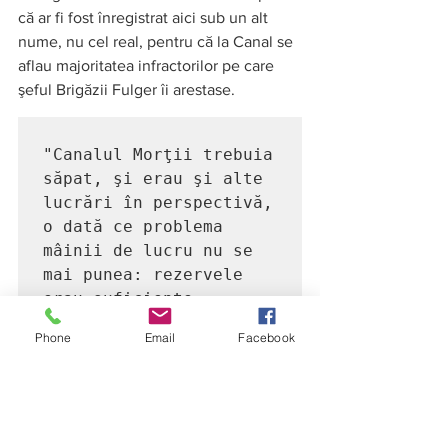
că ar fi fost înregistrat aici sub un alt 
nume, nu cel real, pentru că la Canal se 
aflau majoritatea infractorilor pe care 
şeful Brigăzii Fulger îi arestase. 
"Canalul Morţii trebuia 
săpat, şi erau şi alte 
lucrări în perspectivă, 
o dată ce problema 
mâinii de lucru nu se 
mai punea: rezervele 
erau suficiente. 
Printre deţinuţii 
Phone
Email
Facebook
politici de aici se 
găsea şi un criminal, 
Alimănescu. Fusese adus 
de la lagărul Midia 
dintre cei de drept 