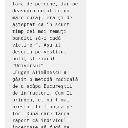
fară de pereche, iar pe 
deasupra dotat cu un 
mare curaj, era şi de 
aşteptat ca în scurt 
timp cei mai temuți 
bandiți să-i cadă 
victime ”. Aşa îl 
descria pe vestitul 
poliţist ziarul 
”Universul”. 

„Eugen Alimănescu a 
găsit o metodă radicală 
de a scăpa Bucureştii 
de infractori. Cum îi 
prindea, el nu-l mai 
aresta. Îi împuşca pe 
loc. După care făcea 
raport că individul 
încercase să fugă de 