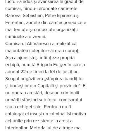
lucru i-a adus și avansarea la gradul de 
comisar, fiindu-i arondate cartierele 
Rahova, Sebastian, Petre Ispirescu și 
Ferentari, zonele din care acționau cele 
mai temute și cunoscute organizații 
criminale ale vremii. 
Comisarul Alimănescu a realizat că 
majoritatea colegilor săi erau corupţi. 
Aşa a ajuns să-şi înfiinţeze propria 
echipă, numită Brigada Fulger în care a 
adunat 22 de tineri la fel de justiţiari.  
Scopul brigăzii era „stârpirea bandiţilor 
şi borfaşilor din Capitală şi provincie”. Ei 
nu operau arestări, deseori criminalii 
urmăriți sfârșind sub focul comisarului 
sau a echipei sale. Pentru a nu fi 
catalogat el însuși un criminal își motiva 
acțiunile prin rezistența la arest a 
interlopilor. Metoda lui de a trage mai 