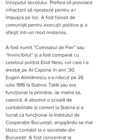
începutul secolului. Prefera să provoace 
infractorii să riposteze pentru a-i 
împuşca pe loc. A fost folosit de 
comunişti pentru execuţii politice şi a 
sfârşit într-un mod misterios.  
A fost numit “Comisarul de Fier” sau 
“Invincibilul” și a fost comparat cu 
celebrul polițist Eliot Ness, cel care l-a 
arestat pe Al Capone în anii ’30. 
Eugen Alimănescu s-a născut pe 26 
iulie 1916 la Slatina. Tatăl sau era 
funcționar la primărie, iar mama sa, 
casnică. A absolvit o școală de 
contabilitate și comerț la Slatina și a 
lucrat ca funcționar la Institutul de 
Cooperație București, angajându-se mai 
târziu contabil la o societate din 
București. A fost concentrat la 