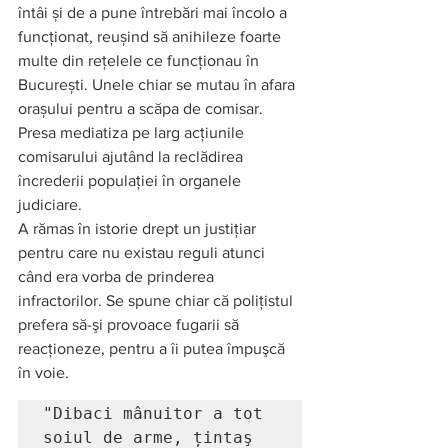
întâi și de a pune întrebări mai încolo a 
funcționat, reușind să anihileze foarte 
multe din rețelele ce funcționau în 
București. Unele chiar se mutau în afara 
orașului pentru a scăpa de comisar. 
Presa mediatiza pe larg acțiunile 
comisarului ajutând la reclădirea 
încrederii populației în organele 
judiciare.   
A rămas în istorie drept un justiţiar 
pentru care nu existau reguli atunci 
când era vorba de prinderea 
infractorilor. Se spune chiar că poliţistul 
prefera să-şi provoace fugarii să 
reacţioneze, pentru a îi putea împuşcă 
în voie.  
"Dibaci mânuitor a tot 
soiul de arme, țintaş 