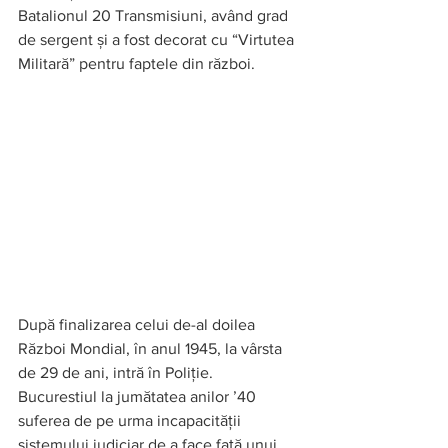
Batalionul 20 Transmisiuni, având grad 
de sergent și a fost decorat cu “Virtutea 
Militară” pentru faptele din război. 
După finalizarea celui de-al doilea 
Război Mondial, în anul 1945, la vârsta 
de 29 de ani, intră în Poliție. 
Bucurestiul la jumătatea anilor ’40 
suferea de pe urma incapacității 
sistemului judiciar de a face față unui 