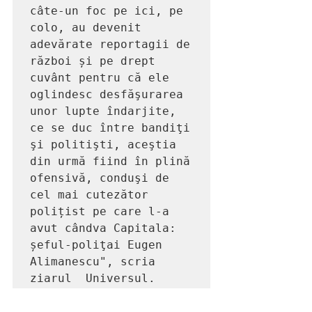
câte-un foc pe ici, pe 
colo, au devenit 
adevărate reportagii de 
război și pe drept 
cuvânt pentru că ele 
oglindesc desfăşurarea 
unor lupte îndarjite, 
ce se duc între bandiţi 
şi politişti, aceştia 
din urmă fiind în plină 
ofensivă, conduşi de 
cel mai cutezător 
polițist pe care l-a 
avut cândva Capitala: 
șeful-poliţai Eugen 
Alimanescu", scria 
ziarul  Universul.    