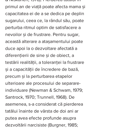
primul an de viață poate afecta mama și 
capacitatea ei de a se dedica pe deplin 
sugarului, ceea ce, la rândul său, poate 
perturba ritmul optim de satisfacere a 
nevoilor și de frustrare. Pentru sugar, 
această alterare a atașamentului poate 
duce apoi la o dezvoltare afectată a 
diferențierii de sine și de obiect, a 
testării realității, a toleranței la frustrare 
și a capacității de încredere de bază, 
precum și la perturbarea etapelor 
ulterioare ale procesului de separare-
individuare (Newman & Schwam, 1979; 
Santrock, 1970; Trunnell, 1968). De 
asemenea, s-a considerat că pierderea 
tatălui înainte de vârsta de doi ani ar 
putea avea efecte profunde asupra 
dezvoltării narcisiste (Burgner, 1985; 