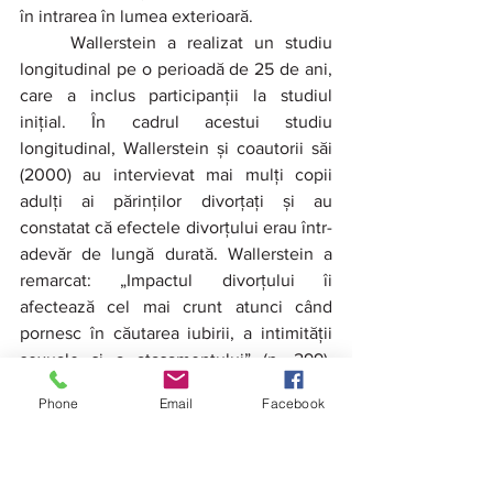
în intrarea în lumea exterioară.
	Wallerstein a realizat un studiu 
longitudinal pe o perioadă de 25 de ani, 
care a inclus participanții la studiul 
inițial. În cadrul acestui studiu 
longitudinal, Wallerstein și coautorii săi 
(2000) au intervievat mai mulți copii 
adulți ai părinților divorțați și au 
constatat că efectele divorțului erau într-
adevăr de lungă durată. Wallerstein a 
remarcat: „Impactul divorțului îi 
afectează cel mai crunt atunci când 
pornesc în căutarea iubirii, a intimității 
sexuale și a atașamentului” (p. 299). 
Acest grup a purtat cu sine până la 
Phone
Email
Facebook
vârsta adultă o anxietate intensă legată 
de problemele de relaționare și de 
intimitate, pe lângă furia față de părinți, 
în special față de tați, care erau 