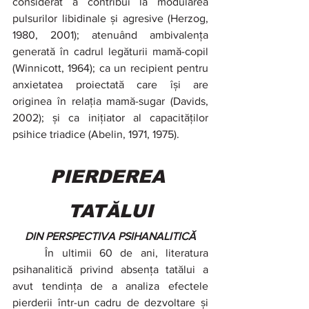
considerat a contribui la modularea 
pulsurilor libidinale și agresive (Herzog, 
1980, 2001); atenuând ambivalența 
generată în cadrul legăturii mamă-copil 
(Winnicott, 1964); ca un recipient pentru 
anxietatea proiectată care își are 
originea în relația mamă-sugar (Davids, 
2002); și ca inițiator al capacităților 
psihice triadice (Abelin, 1971, 1975).
PIERDEREA 
TATĂLUI
DIN PERSPECTIVA PSIHANALITICĂ
	În ultimii 60 de ani, literatura 
psihanalitică privind absența tatălui a 
avut tendința de a analiza efectele 
pierderii într-un cadru de dezvoltare și 