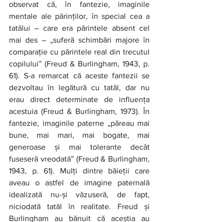
observat că, în fantezie, imaginile 
mentale ale părinților, în special cea a 
tatălui – care era părintele absent cel 
mai des – „suferă schimbări majore în 
comparație cu părintele real din trecutul 
copilului” (Freud & Burlingham, 1943, p. 
61). S-a remarcat că aceste fantezii se 
dezvoltau în legătură cu tatăl, dar nu 
erau direct determinate de influența 
acestuia (Freud & Burlingham, 1973). În 
fantezie, imaginile paterne „păreau mai 
bune, mai mari, mai bogate, mai 
generoase și mai tolerante decât 
fuseseră vreodată” (Freud & Burlingham, 
1943, p. 61). Mulți dintre băieții care 
aveau o astfel de imagine paternală 
idealizată nu-și văzuseră, de fapt, 
niciodată tatăl în realitate. Freud și 
Burlingham au bănuit că aceștia au 