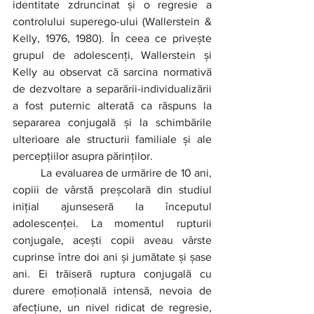
identitate zdruncinat și o regresie a 
controlului superego-ului (Wallerstein & 
Kelly, 1976, 1980). În ceea ce privește 
grupul de adolescenți, Wallerstein și 
Kelly au observat că sarcina normativă 
de dezvoltare a separării-individualizării 
a fost puternic alterată ca răspuns la 
separarea conjugală și la schimbările 
ulterioare ale structurii familiale și ale 
percepțiilor asupra părinților.
	La evaluarea de urmărire de 10 ani, 
copiii de vârstă preșcolară din studiul 
inițial ajunseseră la începutul 
adolescenței. La momentul rupturii 
conjugale, acești copii aveau vârste 
cuprinse între doi ani și jumătate și șase 
ani. Ei trăiseră ruptura conjugală cu 
durere emoțională intensă, nevoia de 
afecțiune, un nivel ridicat de regresie, 