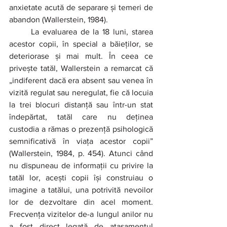
anxietate acută de separare și temeri de 
abandon (Wallerstein, 1984).
	La evaluarea de la 18 luni, starea 
acestor copii, în special a băieților, se 
deteriorase și mai mult. În ceea ce 
privește tatăl, Wallerstein a remarcat că 
„indiferent dacă era absent sau venea în 
vizită regulat
sau neregulat, fie că locuia 
la trei blocuri distanță sau într-un stat 
îndepărtat, tatăl care nu deținea 
custodia a rămas o prezență psihologică 
semnificativă în viața acestor copii” 
(Wallerstein, 1984, p. 454). Atunci când 
nu dispuneau de informații cu privire la 
tatăl lor, acești copii își construiau o 
imagine a tatălui, una potrivită nevoilor 
lor de dezvoltare din acel moment. 
Frecvența vizitelor de-a lungul anilor nu 
a fost direct legată de atașamentul 