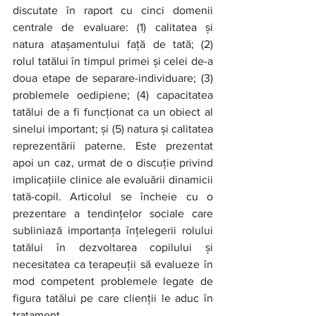
discutate în raport cu cinci domenii 
centrale de evaluare: (1) calitatea și 
natura atașamentului față de tată; (2) 
rolul tatălui în timpul primei și celei de-a 
doua etape de separare-individuare; (3) 
problemele oedipiene; (4) capacitatea 
tatălui de a fi funcționat ca un obiect al 
sinelui important; și (5) natura și calitatea 
reprezentării paterne. Este prezentat 
apoi un caz, urmat de o discuție privind 
implicațiile clinice ale evaluării dinamicii 
tată-copil. Articolul se încheie cu o 
prezentare a tendințelor sociale care 
subliniază importanța înțelegerii rolului 
tatălui în dezvoltarea copilului și 
necesitatea ca terapeuții să evalueze în 
mod competent problemele legate de 
figura tatălui pe care clienții le aduc în 
tratament.