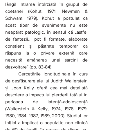
lângă intrarea întârziată în grupul de 
coetanei (Kohut, 1971; Newman & 
Schwam, 1979). Kohut a postulat că 
acest tipar de evenimente nu este 
neapărat patologic, în sensul că „astfel 
de fantezii... pot fi formate, elaborate 
conștient și păstrate temporar ca 
răspuns la o privare externă care 
necesită amânarea unei sarcini de 
dezvoltare” (pp. 83-84).
	Cercetările longitudinale în curs 
de desfășurare ale lui Judith Wallerstein 
și Joan Kelly oferă cea mai detaliată 
descriere a impactului pierderii tatălui în 
perioada de latență-adolescență 
(Wallerstein & Kelly, 1974, 1976, 1979, 
1980, 1984, 1987, 1989, 2000). Studiul lor 
inițial a implicat o populație non-clinică 
de 60 de familii în proces de divorț, cu 