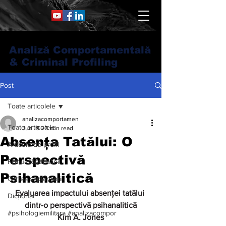
Analiză Comportamentală
& Criminal Profiling
Post
Toate articolele
analizacomportamen
Toate articolele
Jun 19
20 min read
Absența Tatălui: O
Articole de profil
Perspectivă
Filmul săptămânii
Psihanalitică
Cartea săptămânii
Evaluarea impactului absenței tatălui 
Dicționar
dintr-o perspectivă psihanalitică
#psihologiemilitara #analizacompor
Kim A. Jones