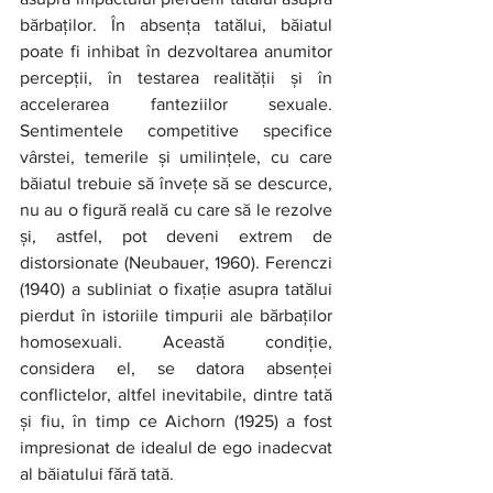
bărbaților. În absența tatălui, băiatul 
poate fi inhibat în dezvoltarea anumitor 
percepții, în testarea realității și în 
accelerarea fanteziilor sexuale. 
Sentimentele competitive specifice 
vârstei, temerile și umilințele, cu care 
băiatul trebuie să învețe să se descurce, 
nu au o figură reală cu care să le rezolve 
și, astfel, pot deveni extrem de 
distorsionate (Neubauer, 1960). Ferenczi 
(1940) a subliniat o fixație asupra tatălui 
pierdut în istoriile timpurii ale bărbaților 
homosexuali. Această condiție, 
considera el, se datora absenței 
conflictelor, altfel inevitabile, dintre tată 
și fiu, în timp ce Aichorn (1925) a fost 
impresionat de idealul de ego inadecvat 
al băiatului fără tată.