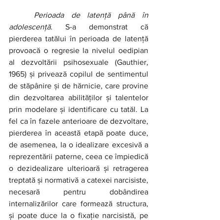
	Perioada de latență până în 
adolescență
. S-a demonstrat că 
pierderea tatălui în perioada de latență 
provoacă o regresie la nivelul oedipian 
al dezvoltării psihosexuale (Gauthier, 
1965) și privează copilul de sentimentul 
de stăpânire și de hărnicie, care provine 
din dezvoltarea abilităților și talentelor 
prin modelare și identificare cu tatăl. La 
fel ca în fazele anterioare de dezvoltare, 
pierderea în această etapă poate duce, 
de asemenea, la o idealizare excesivă a 
reprezentării paterne, ceea ce împiedică 
o dezidealizare ulterioară și retragerea 
treptată și normativă a catexei narcisiste, 
necesară pentru dobândirea 
internalizărilor care formează structura, 
și poate duce la o fixație narcisistă, pe 