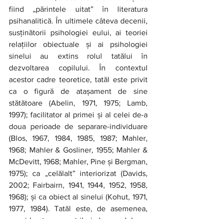
fiind „părintele uitat” în literatura 
psihanalitică. În ultimele câteva decenii, 
susținătorii psihologiei eului, ai teoriei 
relațiilor obiectuale și ai psihologiei 
sinelui au extins rolul tatălui în 
dezvoltarea copilului. În contextul 
acestor cadre teoretice, tatăl este privit 
ca o figură de atașament de sine 
stătătoare (Abelin, 1971, 1975; Lamb, 
1997); facilitator al primei și al celei de-a 
doua perioade de separare-individuare 
(Blos, 1967, 1984, 1985, 1987; Mahler, 
1968; Mahler & Gosliner, 1955; Mahler & 
McDevitt, 1968; Mahler, Pine și Bergman, 
1975); ca „celălalt” interiorizat (Davids, 
2002; Fairbairn, 1941, 1944, 1952, 1958, 
1968); și ca obiect al sinelui (Kohut, 1971, 
1977, 1984). Tatăl este, de asemenea, 