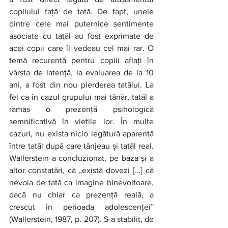
copilului față de tată. De fapt, unele 
dintre cele mai puternice sentimente 
asociate cu tatăl au fost exprimate de 
acei copii care îl vedeau cel mai rar. O 
temă recurentă pentru copiii aflați în 
vârsta de latență, la evaluarea de la 10 
ani, a fost din nou pierderea tatălui. La 
fel ca în cazul grupului mai tânăr, tatăl a 
rămas o prezență psihologică 
semnificativă în viețile lor. În multe 
cazuri, nu exista nicio legătură aparentă 
între tatăl după care tânjeau și tatăl real. 
Wallerstein a concluzionat, pe baza și a 
altor constatări, că „există dovezi […] că 
nevoia de tată ca imagine binevoitoare, 
dacă nu chiar ca prezență reală, a 
crescut în perioada adolescenței” 
(Wallerstein, 1987, p. 207). S-a stabilit, de 