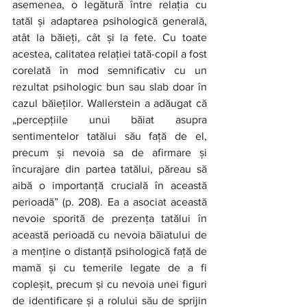
asemenea, o legătură între relația cu 
tatăl și adaptarea psihologică generală, 
atât la băieți, cât și la fete. Cu toate 
acestea, calitatea relației tată-copil a fost 
corelată în mod semnificativ cu un 
rezultat psihologic bun sau slab doar în 
cazul băieților. Wallerstein a adăugat că 
„percepțiile unui băiat asupra 
sentimentelor tatălui său față de el, 
precum și nevoia sa de afirmare și 
încurajare din partea tatălui, păreau să 
aibă o importanță crucială în această 
perioadă” (p. 208). Ea a asociat această 
nevoie sporită de prezența tatălui în 
această perioadă cu nevoia băiatului de 
a menține o distanță psihologică față de 
mamă și cu temerile legate de a fi 
copleșit, precum și cu nevoia unei figuri 
de identificare și a rolului său de sprijin 