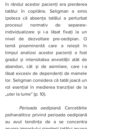
în rândul acestor pacienți era pierderea 
tatălui în copilărie. Seligman a emis 
ipoteza că absența tatălui a perturbat 
procesul normativ de separare-
individualizare și i-a lăsat fixați la un 
nivel de dezvoltare pre-oedipian. O 
temă proeminentă care a reieșit în 
timpul analizei acestor pacienți a fost 
gradul și intensitatea anxietății atât de 
abandon, cât și de asimilare, care i-a 
lăsat excesiv de dependenți de mamele 
lor. Seligman considera că tatăl joacă un 
rol esențial în medierea tranziției de la 
„uter la lume” (p. 10).
	Perioada oedipiană
. Cercetările 
psihanalitice privind perioada oedipiană 
au avut tendința de a se concentra 
asupra impactului pierderii tatălui asupra 