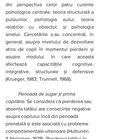
din perspectiva celor patru curente 
psihologice centrale: teoria structurală a 
pulsiunlor; psihologia eului; teoria 
relațiilor cu obiectul; și psihologia 
sinelui. Cercetările s-au concentrat, în 
general, asupra nivelului de dezvoltare 
atins de copil în momentul pierderii și 
asupra modului în care aceasta 
afectează capacitățile cognitive, 
integrative, structurale și defensive 
(Krueger, 1983; Trunnell, 1968).
Perioada de sugar și prima 
copilărie. 
Se considera că pierderea sau 
absența tatălui are consecințe negative 
asupra copilului încă din perioada 
prenatală
și este asociată cu probleme 
comportamentale ulterioare (Huttunen 
& Niskanen, 1978). Pierderea tatălui în 