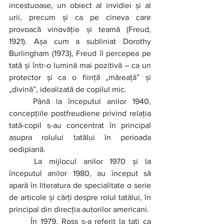
incestuoase, un obiect al invidiei și al 
urii, precum și ca pe cineva care 
provoacă vinovăție și teamă (Freud, 
1921). Așa cum a subliniat Dorothy 
Burlingham (1973), Freud îl percepea pe 
tată și într-o lumină mai pozitivă – ca un 
protector și ca o ființă „măreață” și 
„divină”, idealizată de copilul mic.
	Până la începutul anilor 1940, 
concepțiile postfreudiene privind relația 
tată-copil s-au concentrat în principal 
asupra rolului tatălui în perioada 
oedipiană.
	La mijlocul anilor 1970 și la 
începutul anilor 1980, au început să 
apară în literatura de specialitate o serie 
de articole și cărți despre rolul tatălui, în 
principal din direcția autorilor americani.
	În 1979, Ross s-a referit la tați ca 