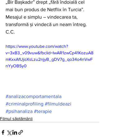
„Bir Bașkadır” drept „fără îndoială cel 
mai bun produs de Netflix în Turcia”.
Mesajul e simplu – vindecarea ta, 
transformă și vindecă un neam întreg.
C.C. 
https://www.youtube.com/watch?
v=3xB3_v09vuw&fbclid=IwAR1zwCp41KozuA8
mKxxAfUjoXsLzu2njyB_gDV7g_qo34o4nVwF
nYyOBSy0
#analizacomportamentala
#criminalprofiling
#filmuldeazi
#psihanaliza
#terapie
Filmul săptămânii