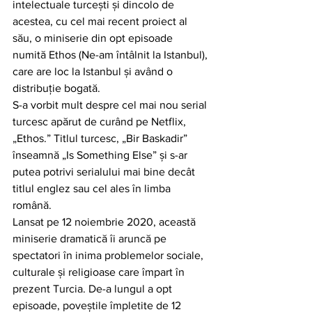
intelectuale turcești și dincolo de 
acestea, cu cel mai recent proiect al 
său, o miniserie din opt episoade 
numită Ethos (Ne-am întâlnit la Istanbul), 
care are loc la Istanbul și având o 
distribuție bogată.
S-a vorbit mult despre cel mai nou serial 
turcesc apărut de curând pe Netflix, 
„Ethos.” Titlul turcesc, „Bir Baskadir” 
înseamnă „Is Something Else” și s-ar 
putea potrivi serialului mai bine decât 
titlul englez sau cel ales în limba 
română.
Lansat pe 12 noiembrie 2020, această 
miniserie dramatică îi aruncă pe 
spectatori în inima problemelor sociale, 
culturale și religioase care împart în 
prezent Turcia. De-a lungul a opt 
episoade, poveștile împletite de 12 