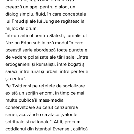
creează un apel pentru dialog, un 
dialog simplu, fluid, în care conceptele 
lui Freud și ale lui Jung se regăsesc la 
mijloc de drum.
Într-un articol pentru Slate.fr, jurnalistul 
Nazlan Ertan subliniază modul în care 
această serie abordează toate punctele 
de vedere polarizate ale țării sale: „între 
erdoganieni și kemaliști, între bogați și 
săraci, între rural și urban, între periferie 
și centru”.
Pe Twitter și pe rețelele de socializare 
există un sprijin enorm, în timp ce mai 
multe publica’ii mass-media 
conservatoare au cerut cenzurarea 
seriei, acuzând-o că atacă „valorile 
spirituale și naționale”. Alții, precum 
cotidianul din Istanbul Evrensel, califică 