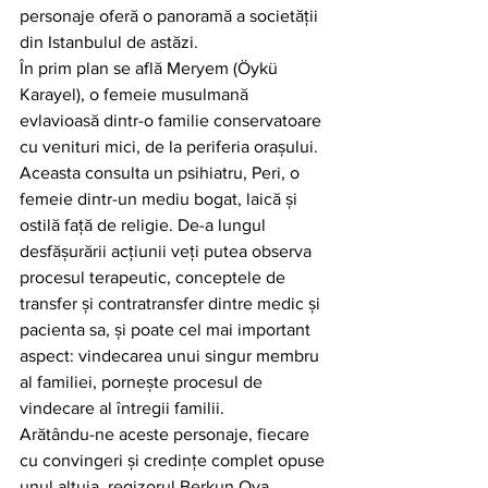
personaje oferă o panoramă a societății 
din Istanbulul de astăzi.
În prim plan se află Meryem (Öykü 
Karayel), o femeie musulmană 
evlavioasă dintr-o familie conservatoare 
cu venituri mici, de la periferia orașului. 
Aceasta consulta un psihiatru, Peri, o 
femeie dintr-un mediu bogat, laică și 
ostilă față de religie. De-a lungul 
desfășurării acțiunii veți putea observa 
procesul terapeutic, conceptele de 
transfer și contratransfer dintre medic și 
pacienta sa, și poate cel mai important 
aspect: vindecarea unui singur membru 
al familiei, pornește procesul de 
vindecare al întregii familii.
Arătându-ne aceste personaje, fiecare 
cu convingeri și credințe complet opuse 
unul altuia, regizorul Berkun Oya 