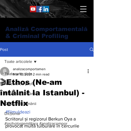
Analiză Comportamentală
& Criminal Profiling
Post
Toate articolele
analizacomportamen
Toate articolele
Mar 13, 2021
2 min read
🎬Ethos (Ne-am
Articole de profil
întâlnit la Istanbul) -
Filmul săptămânii
Netflix
Cartea săptămânii
#filmuldeazi
Dicționar
Scriitorul și regizorul Berkun Oya a 
#psihologiemilitara #analizacompor
provocat multă tulburare în cercurile 