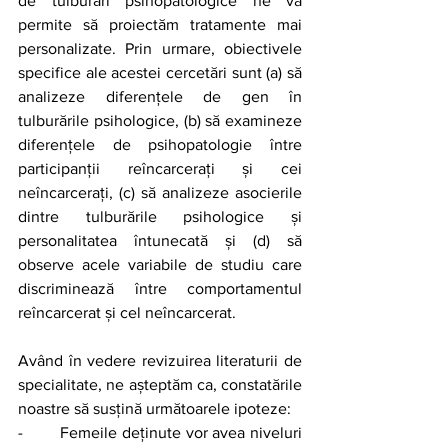
de tulburări psihopatologice ne va 
permite să proiectăm tratamente mai 
personalizate. Prin urmare, obiectivele 
specifice ale acestei cercetări sunt (a) să 
analizeze diferențele de gen în 
tulburările psihologice, (b) să examineze 
diferențele de psihopatologie între 
participanții reîncarcerați și cei 
neîncarcerați, (c) să analizeze asocierile 
dintre tulburările psihologice și 
personalitatea întunecată și (d) să 
observe acele variabile de studiu care 
discriminează între comportamentul 
reîncarcerat și cel neîncarcerat.
Având în vedere revizuirea literaturii de 
specialitate, ne așteptăm ca, constatările 
noastre să susțină următoarele ipoteze:
-        Femeile deținute vor avea niveluri 