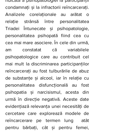
ridicată a psihopatologiei la participanții 
condamnați și la infractorii reîncarcerați. 
Analizele corelaționale au arătat o 
relație strânsă între personalitatea 
Triadei Întunecate și psihopatologie, 
personalitatea psihopată fiind cea cu 
cea mai mare asociere. În cele din urmă, 
am constatat că variabilele 
psihopatologice care au contribuit cel 
mai mult la discriminarea participanților 
reîncarcerați au fost tulburările de abuz 
de substanțe și alcool, iar în relație cu 
personalitatea disfuncțională au fost 
psihopatia și narcisismul, acesta din 
urmă în direcție negativă. Aceste date 
evidențiază relevanța unei necesități de 
cercetare care explorează modele de 
reîncarcerare pe termen lung  atât 
pentru bărbați, cât și pentru femei, 