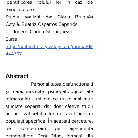
Identificarea rolului lor în caz de 
reîncarcerare
Studiu realizat de: Glòria Brugués 
Català, Beatriz Caparrós Caparrós
Traducere: Corina Gheorgheza
Sursa: 
https://onlinelibrary.wiley.com/journal/15
444767
Abstract
		Personalitatea disfuncțională 
și caracteristicile psihopatologice ale 
infractorilor sunt din ce în ce mai mult 
studiate separat, dar doar câteva studii 
au analizat relația lor în cazul acestei 
populații specifice. În această cercetare, 
ne concentrăm pe așa-numita 
personalitate Dark Triad, formată din 