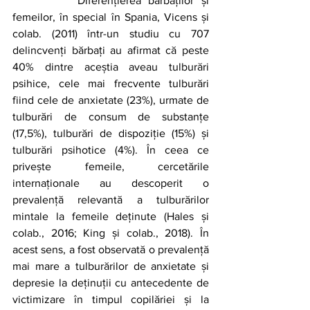
		Diferențierea bărbaților și 
femeilor, în special în Spania, Vicens și 
colab. (2011) într-un studiu cu 707 
delincvenți bărbați au afirmat că peste 
40% dintre aceștia aveau tulburări 
psihice, cele mai frecvente tulburări 
fiind cele de anxietate (23%), urmate de 
tulburări de consum de substanțe 
(17,5%), tulburări de dispoziție (15%) și 
tulburări psihotice (4%). În ceea ce 
privește femeile, cercetările 
internaționale au descoperit o 
prevalență relevantă a tulburărilor 
mintale la femeile deținute (Hales și 
colab., 2016; King și colab., 2018). În 
acest sens, a fost observată o prevalență 
mai mare a tulburărilor de anxietate și 
depresie la deținuții cu antecedente de 
victimizare în timpul copilăriei și la 