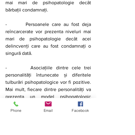
mai mari de psihopatologie decât 
bărbații condamnați.
-       Persoanele care au fost deja 
reîncarcerate vor prezenta niveluri mai 
mari de psihopatologie decât acei 
delincvenți care au fost condamnați o 
singură dată.
-       Asociațiile dintre cele trei 
personalități întunecate și diferitele 
tulburări psihopatologice vor fi pozitive. 
Mai mult, fiecare dintre personalități va 
prezenta un model psihopatologic 
idiosincratic.
Phone
Email
Facebook
2 METODA
2.1 Participanți