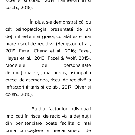
Koehler și colab., 2014; Tanner-Smith și 
colab., 2016).
		În plus, s-a demonstrat că, cu 
cât psihopatologia prezentată de un 
deținut este mai gravă, cu atât este mai 
mare riscul de recidivă (Bengston et al., 
2019; Fazel, Chang et al., 2016; Fazel, 
Hayes et al., 2016; Fazel & Wolf, 2015). 
Modelele de personalitate 
disfuncționale și, mai precis, psihopatia 
cresc, de asemenea, riscul de recidivă la 
infractori (Harris și colab., 2017; Olver și 
colab., 2015).
		Studiul factorilor individuali 
implicați în riscul de recidivă la deținuții 
din penitenciare poate facilita o mai 
bună cunoaștere a mecanismelor de 