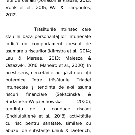
față de ceilalți (Jonason & Krause, 2013; 
Vonk et al., 2015; Wai & Tiliopoulos, 
2012).
		Trăsăturile intrinseci care 
stau la baza personalităților întunecate 
indică un comportament crescut de 
asumare a riscurilor (Klimstra et al., 2014; 
Lau & Marsee, 2013; Malesza & 
Ostazwki, 2016; Maneiro et al., 2020). În 
acest sens, cercetările au găsit corelații 
puternice între trăsăturile Triadei 
Întunecate și tendința de a-și asuma 
riscuri financiare (Sekscinska & 
Rudzinska-Wojciechowska, 2020), 
tendința de a conduce riscant 
(Endriulaitienè et al., 2018), activitățile 
cu risc pentru sănătate, similare cu 
abuzul de substanțe (Jauk & Dieterich, 