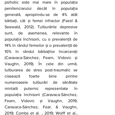
psihotic este mai mare în populația 
penitenciarului decât în populația 
generală, apropiindu-se de 4% atât 
bărbați, cât și femei infractor (Fazel & 
Seewald, 2012). Tulburările depresive 
sunt, de asemenea, relevante în 
populația închisorii, cu o prevalență de 
14% în rândul femeilor și o prevalență de 
10% în rândul bărbaților încarcerați 
(Caravaca-Sánchez, Fearn, Vidovic și 
Vaughn, 2019). În cele din urmă, 
tulburarea de stres post-traumatic se 
clasează foarte bine printre 
numeroasele tulburări de sănătate 
mintală puternic reprezentate în 
populația închisorii (Caravaca-Sánchez, 
Fearn, Vidovic și Vaughn, 2019; 
Caravaca-Sánchez, Fear, & Vaughn, 
2019; Combs et al. , 2019; Wolff et al., 