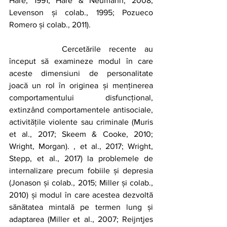
Hare, 1991; Hare & Neumann, 2008; 
Levenson și colab., 1995; Pozueco 
Romero și colab., 2011).
		Cercetările recente au 
început să examineze modul în care 
aceste dimensiuni de personalitate 
joacă un rol în originea și menținerea 
comportamentului disfuncțional, 
extinzând comportamentele antisociale, 
activitățile violente sau criminale (Muris 
et al., 2017; Skeem & Cooke, 2010; 
Wright, Morgan). , et al., 2017; Wright, 
Stepp, et al., 2017) la problemele de 
internalizare precum fobiile și depresia 
(Jonason și colab., 2015; Miller și colab., 
2010) și modul în care acestea dezvoltă 
sănătatea mintală pe termen lung și 
adaptarea (Miller et al., 2007; Reijntjes 