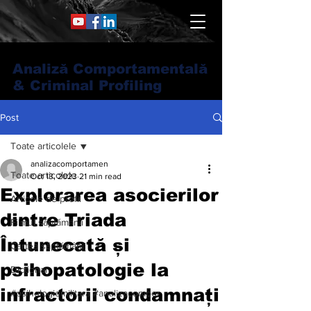
Analiză Comportamentală
& Criminal Profiling
Post
Toate articolele
analizacomportamen
Toate articolele
Oct 13, 2023
21 min read
Explorarea asocierilor
Articole de profil
dintre Triada
Filmul săptămânii
Întunecată și
Cartea săptămânii
psihopatologie la
Dicționar
infractorii condamnați
#psihologiemilitara #analizacompor