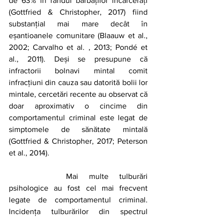
de 63% în rândul bărbaților încarcerați 
(Gottfried & Christopher, 2017) fiind 
substanțial mai mare decât în 
eșantioanele comunitare (Blaauw et al., 
2002; Carvalho et al. , 2013; Pondé et 
al., 2011). Deși se presupune că 
infractorii bolnavi mintal comit 
infracțiuni din cauza sau datorită bolii lor 
mintale, cercetări recente au observat că 
doar aproximativ o cincime din 
comportamentul criminal este legat de 
simptomele de sănătate mintală 
(Gottfried & Christopher, 2017; Peterson 
et al., 2014).
		Mai multe tulburări 
psihologice au fost cel mai frecvent 
legate de comportamentul criminal. 
Incidența tulburărilor din spectrul 