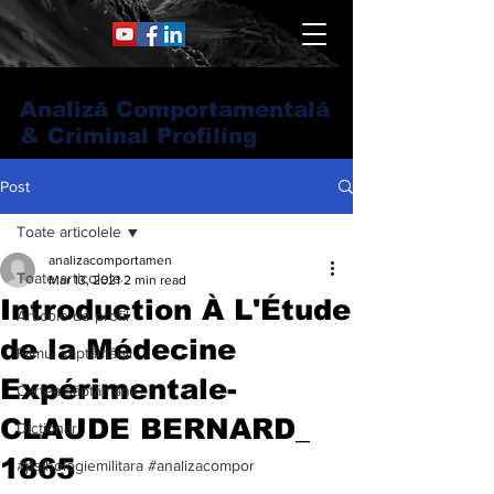
Analiză Comportamentală
& Criminal Profiling
Post
Toate articolele
analizacomportamen
Toate articolele
Mar 13, 2021
2 min read
Introduction À L'Étude
Articole de profil
de la Médecine
Filmul săptămânii
Expérimentale-
Cartea săptămânii
CLAUDE BERNARD_
Dicționar
1865
#psihologiemilitara #analizacompor