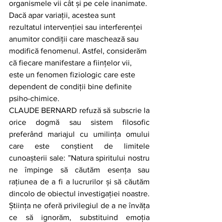
organismele vii cât și pe cele inanimate. 
Dacă apar variații, acestea sunt 
rezultatul intervenției sau interferenței 
anumitor condiții care maschează sau 
modifică fenomenul. Astfel, considerăm 
că fiecare manifestare a ființelor vii, 
este un fenomen fiziologic care este 
dependent de condiții bine definite 
psiho-chimice.
CLAUDE BERNARD refuză să subscrie la 
orice dogmă sau sistem filosofic 
preferând mariajul cu umilința omului 
care este conștient de limitele 
cunoașterii sale: ”Natura spiritului nostru 
ne împinge să căutăm esența sau 
rațiunea de a fi a lucrurilor și să căutăm 
dincolo de obiectul investigației noastre. 
Știința ne oferă privilegiul de a ne învăța 
ce să ignorăm, substituind emoția 