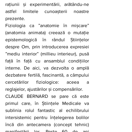
rațiunii și experimentării, arătându-ne 
astfel limitele cunoașterii noastre 
prezente.
Fiziologia ca ”anatomie în mișcare” 
(anatomia animata) creează o mutație 
epistemologică în rândul Științelor 
despre Om, prin introducerea expresiei 
”mediu interior” (millieu interieur), pusă 
față în față cu ansamblul condițiilor 
interne. De aici, va dezvolta o amplă 
dezbatere fertilă, fascinantă, a câmpului 
cercetărilor fiziologice: aceea a 
reglajelor, ajustărilor și compensărilor.
CLAUDE BERNARD se pare că este 
primul care, în Științele Medicale va 
sublinia rolul fantastic al echilibrului 
intersistemic pentru înțelegerea bolilor 
încă din antecamera (concept tehnic) 
manifestării lor. Peste 60 de ani 