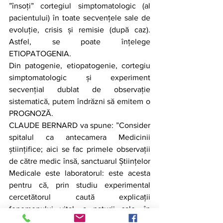
”însoți” cortegiul simptomatologic (al 
pacientului) în toate secvențele sale de 
evoluție, crisis și remisie (după caz). 
Astfel, se poate înțelege 
ETIOPATOGENIA.
Din patogenie, etiopatogenie, cortegiu 
simptomatologic și experiment 
secvențial dublat de observație 
sistematică, putem îndrăzni să emitem o 
PROGNOZĂ.
CLAUDE BERNARD va spune: ”Consider 
spitalul ca antecamera Medicinii 
științifice; aici se fac primele observații 
de către medic însă, sanctuarul Științelor 
Medicale este laboratorul: este acesta 
pentru că, prin studiu experimental 
cercetătorul caută explicații 
fenomenului vital, a naturii sale, în 
condiții normale și patologice”.