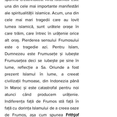
una din cele mai importante manifestări 
ale spiritualității islamice. Acum, una din 
cele mai mari tragedii care au lovit 
lumea islamică, sunt urâtele orașe în 
care trăim, care întrec în urâțenie orice 
alt oraș. Pierderea sensului Frumosului 
este o tragedie azi. Pentru Islam, 
Dumnezeu este Frumusețe și iubește 
Frumusețea deci se iubește pe sine în 
lume, reflecție a Sa. Oriunde a fost 
prezent Islamul în lume, a creeat 
civilizații frumoase, din Indonezia până 
în Maroc și este catastrofal pentru noi 
atunci când producem urâțenie. 
Indiferența față de Frumos stă față în 
față cu dorința Islamului de a creea oaze 
de Frumos, așa cum spunea 
Frithjof 