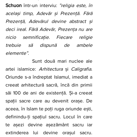
Schuon
 într-un interviu: 
”religia este, în 
același timp, Adevăr și Prezență. Fără 
Prezență, Adevărul devine abstract și 
deci ireal. Fără Adevăr, Prezența nu are 
nicio semnificație. Fiecare religie 
trebuie să dispună de ambele 
elemente”.
		Sunt două mari nuclee ale 
artei islamice: 
Arhitectura
 și 
Caligrafia
. 
Oriunde s-a îndreptat Islamul, imediat a 
creeat arhitectură sacră, încă din primii 
săi 100 de ani de existență. Și-a creeat 
spații sacre care au devenit orașe. De 
aceea, în Islam te poți ruga oriunde ești, 
definindu-ți spațiul sacru. Locul în care 
te așezi devine așezământ sacru iar 
extinderea lui devine orașul sacru. 