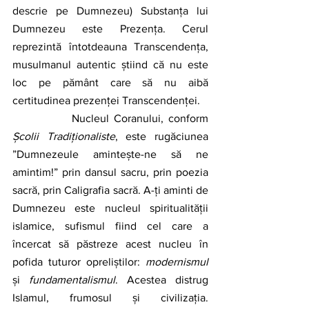
descrie pe Dumnezeu) Substanța lui 
Dumnezeu este Prezența. Cerul 
reprezintă întotdeauna Transcendența, 
musulmanul autentic știind că nu este 
loc pe pământ care să nu aibă 
certitudinea prezenței Transcendenței.
		Nucleul Coranului, conform 
Școlii Tradiționaliste
, este rugăciunea 
”Dumnezeule amintește-ne să ne 
amintim!” prin dansul sacru, prin poezia 
sacră, prin Caligrafia sacră. A-ți aminti de 
Dumnezeu este nucleul spiritualității 
islamice, sufismul fiind cel care a 
încercat să păstreze acest nucleu în 
pofida tuturor opreliștilor: 
modernismul
și 
fundamentalismul
. Acestea distrug 
Islamul, frumosul și civilizația. 