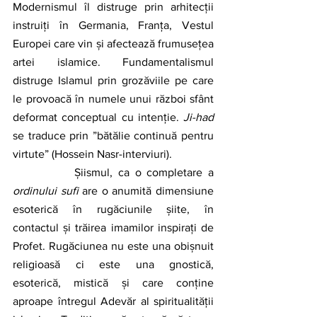
Modernismul îl distruge prin arhitecții 
instruiți în Germania, Franța, Vestul 
Europei care vin și afectează frumusețea 
artei islamice. Fundamentalismul 
distruge Islamul prin grozăviile pe care 
le provoacă în numele unui război sfânt 
deformat conceptual cu intenție. 
Ji-had
se traduce prin ”bătălie continuă pentru 
virtute” (Hossein Nasr-interviuri). 
		Șiismul, ca o completare a 
ordinului sufi
 are o anumită dimensiune 
esoterică în rugăciunile șiite, în 
contactul și trăirea imamilor inspirați de 
Profet. Rugăciunea nu este una obișnuit 
religioasă ci este una gnostică, 
esoterică, mistică și care conține 
aproape întregul Adevăr al spiritualității 