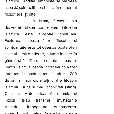
islamice. Tradiția urmărește să păstreze 
această spiritualitate chiar și în domeniul 
filosofiei și științei. 
		În Islam, filosofia s-a 
dezvoltat etapă cu etapă. Filosofia 
islamică este filosofie spirituală. 
Fuziunea aceasta între filosofie și 
spiritualitate este tot ceea ce poate oferi 
Islamul lumii moderne, o lume în care ”a 
gândi” și ”a fi” sunt complet separate. 
Pentru Islam, filosofia întotdeauna a fost 
integrată în spiritualitate în ultimii 700 
de ani și, iată că, mulți dintre filosofii 
Islamului sunt și mari anahoreți (sfinți). 
Chiar și Matematica, Astronomia și 
Fizica și-au transmis învățăturile 
Vestului, îmbogățind cunoașterea, 
sporind creativitatea. Arta islamică este 