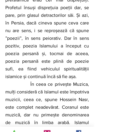
Profetul însuși disprețuia poeții dar, se 
pare, prin glasul detractorilor săi. Și azi, 
în Persia, dacă cineva spune ceva care 
nu are sens, i se reproșează că spune 
”poezii”, în sens peiorativ. Dar în sens 
pozitiv, poezia Islamului a început cu 
poezia persană și, tocmai de aceea, 
poezia persană este plină de poezie 
sufi, ea fiind vehiculul spiritualității 
islamice și continuă încă să fie așa.
		În ceea ce privește Muzica, 
mulți consideră că Islamul este împotriva 
muzicii, ceea ce, spune Hossein Nasr, 
este complet neadevărat. Coranul este 
muzică, dar nu primește denominarea 
de muzică în limba arabă. Islamul 
interiorizează pasiunea pentru 