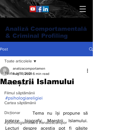
Analiză Comportamentală
& Criminal Profiling
Post
Toate articolele
analizacomportamen
Toate articolele
Aug 17, 2021
6 min read
Maeștrii Islamului
Articole de profil
Filmul săptămânii
#psihologiareligiei
Cartea săptămânii
Dicționar
		Tema nu își propune să 
trateze biografic Maeștrii Islamului. 
#psihologiemilitara #analizacompor
Lecturi despre aceștia pot fi găsite 