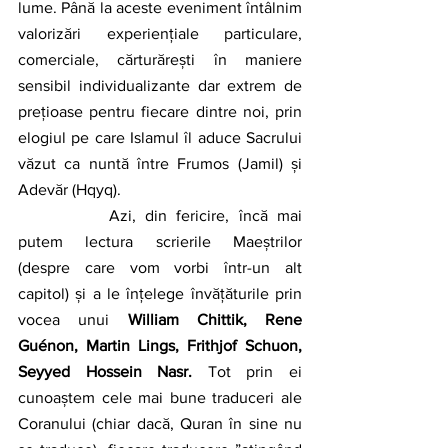
lume. Până la aceste eveniment întâlnim 
valorizări experiențiale particulare, 
comerciale, cărturărești în maniere 
sensibil individualizante dar extrem de 
prețioase pentru fiecare dintre noi, prin 
elogiul pe care Islamul îl aduce Sacrului 
văzut ca nuntă între Frumos (Jamil) și 
Adevăr (Hqyq).
		Azi, din fericire, încă mai 
putem lectura scrierile Maeștrilor 
(despre care vom vorbi într-un alt 
capitol) și a le înțelege învățăturile prin 
vocea unui 
William Chittik, Rene 
Guénon, Martin Lings, Frithjof Schuon, 
Seyyed Hossein Nasr.
 Tot prin ei 
cunoaștem cele mai bune traduceri ale 
Coranului (chiar dacă, Quran în sine nu 