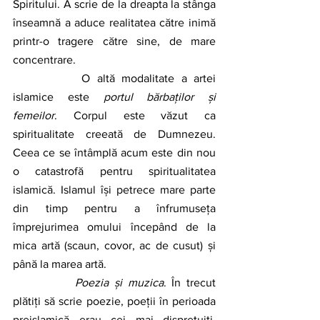
Spiritului. A scrie de la dreapta la stânga 
înseamnă a aduce realitatea către inimă 
printr-o tragere către sine, de mare 
concentrare.
 		O altă modalitate a artei 
islamice este 
portul bărbaților și 
femeilor
. Corpul este văzut ca 
spiritualitate creeată de Dumnezeu. 
Ceea ce se întâmplă acum este din nou 
o catastrofă pentru spiritualitatea 
islamică. Islamul își petrece mare parte 
din timp pentru a înfrumuseța 
împrejurimea omului începând de la 
mica artă (scaun, covor, ac de cusut) și 
până la marea artă.
Poezia și muzica
. În trecut 
plătiți să scrie poezie, poeții în perioada 
preislamică erau cei mai disprețuiți. 