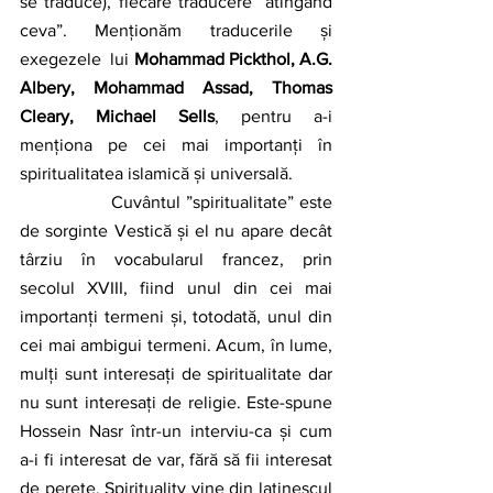
se traduce), fiecare traducere ”atingând 
ceva”. Menționăm traducerile și 
exegezele  lui 
Mohammad Pickthol, A.G. 
Albery, Mohammad Assad, Thomas 
Cleary, Michael Sells
, pentru a-i 
menționa pe cei mai importanți în 
spiritualitatea islamică și universală.
		Cuvântul ”spiritualitate” este 
de sorginte Vestică și el nu apare decât 
târziu în vocabularul francez, prin 
secolul XVIII, fiind unul din cei mai 
importanți termeni și, totodată, unul din 
cei mai ambigui termeni. Acum, în lume, 
mulți sunt interesați de spiritualitate dar 
nu sunt interesați de religie. Este-spune 
Hossein Nasr într-un interviu-ca și cum 
a-i fi interesat de var, fără să fii interesat 
de perete. Spirituality vine din latinescul 