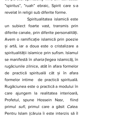
”spiritus”, ”ruah” ebraic, Spirit care s-a 
revelat în religii sub diferite forme. 
		Spiritualitatea islamică este 
un subiect foarte vast, transmis prin 
diferite canale, prin diferite personalități. 
Avem o ramificație islamică prin poezie 
și artă, iar a doua este o cristalizare a 
spiritualității islamice prin sufism. Islamul 
se manifestă în 
sharia
 (legea islamică), în 
rugăciunile zilnice, atât în afara formelor 
de practică spirituală cât și în afara 
formelor intime  de practică spirituală. 
Rugăciunea este o practică a modului în 
care ajungem la realitatea interioară, 
Profetul, spune Hossein Nasr,  fiind 
primul 
sufi
, primul care a găsit 
Calea
. 
Pentru Islam (căruia îi este interzis să îl 