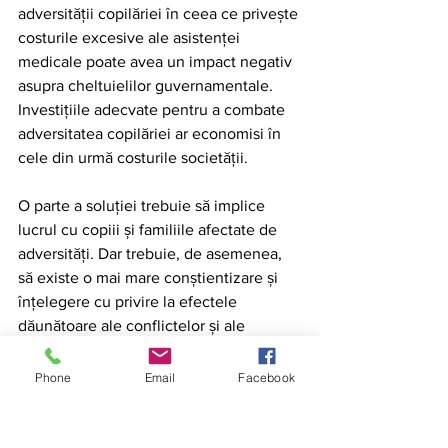
adversității copilăriei în ceea ce privește 
costurile excesive ale asistenței 
medicale poate avea un impact negativ 
asupra cheltuielilor guvernamentale. 
Investițiile adecvate pentru a combate 
adversitatea copilăriei ar economisi în 
cele din urmă costurile societății.
O parte a soluției trebuie să implice 
lucrul cu copiii și familiile afectate de 
adversități. Dar trebuie, de asemenea, 
să existe o mai mare conștientizare și 
înțelegere cu privire la efectele 
dăunătoare ale conflictelor și ale 
tensiunii financiare în casă. Acest lucru 
este important, deoarece în cele din 
Phone
Email
Facebook
urmă acest lucru va afecta copiii care 
vor crește în aceste condiții pentru tot 
restul vieții.