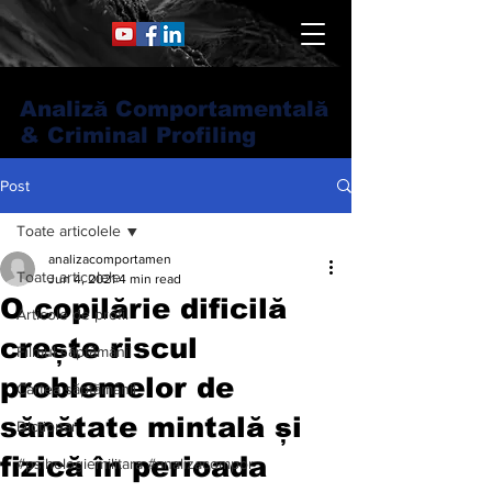
Analiză Comportamentală
& Criminal Profiling
Post
Toate articolele
analizacomportamen
Toate articolele
Jun 4, 2021
4 min read
O copilărie dificilă
Articole de profil
crește riscul
Filmul săptămânii
problemelor de
Cartea săptămânii
sănătate mintală și
Dicționar
fizică în perioada
#psihologiemilitara #analizacompor