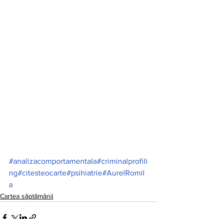
#analizacomportamentala
#criminalprofili
ng
#citesteocarte
#psihiatrie
#AurelRomil
a
Cartea săptămânii