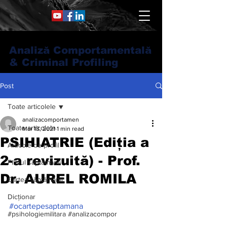
Analiză Comportamentală
& Criminal Profiling
Post
Toate articolele
analizacomportamen
Toate articolele
Mar 13, 2021
1 min read
PSIHIATRIE (Ediția a
Articole de profil
2-a revizuită) - Prof.
Filmul săptămânii
Dr. AUREL ROMILA
Cartea săptămânii
Dicționar
#ocartepesaptamana
#psihologiemilitara #analizacompor