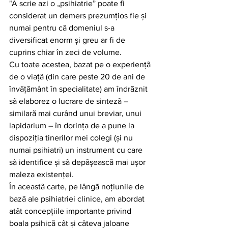
"A scrie azi o „psihiatrie” poate fi 
considerat un demers prezumțios fie și 
numai pentru cã domeniul s-a 
diversificat enorm și greu ar fi de 
cuprins chiar în zeci de volume.
Cu toate acestea, bazat pe o experiențã 
de o viațã (din care peste 20 de ani de 
învãțãmânt în specialitate) am îndrãznit 
sã elaborez o lucrare de sintezã – 
similarã mai curând unui breviar, unui 
lapidarium – în dorința de a pune la 
dispoziția tinerilor mei colegi (și nu 
numai psihiatri) un instrument cu care 
sã identifice și sã depãșeascã mai ușor 
maleza existenței.
În aceastã carte, pe lângã noțiunile de 
bazã ale psihiatriei clinice, am abordat 
atât concepțiile importante privind 
boala psihicã cât și câteva jaloane 