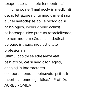
terapeutice și limitele lor (pentru cã 
nimic nu poate fi mai nociv în medicinã 
decât fetișizarea unui medicament sau 
a unei metode): terapiile biologicã și 
psihologicã, inclusiv noile achiziții 
psihoterapeutice precum resocializarea, 
demers modern cãruia i-am dedicat 
aproape întreaga mea activitate 
profesionalã. 
Ultimul capitol se adreseazã atât 
psihiatrilor, cât și medicilor legiști, 
angajați în interpretarea 
comportamentului bolnavului psihic în 
raport cu normele juridice." - Prof. Dr. 
AUREL ROMILA