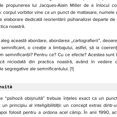
e propunerea lui Jacques-Alain Miller de a înlocui cor
an: corpul vorbitor vine ca un punct de matlasare, numele
 elaborare dedicată reorientării psihanalizei departe de s
tica noastră.
, aleg această abordare, abordarea „cartografierii”, deoarec
emnificant, o creație a limbajului, astfel, să ia coerenț
m semnificanții? Pentru ce? Cu ce ​​efecte? Acestea sunt î
scă niciodată din practica noastră, având în vedere 
ele segregative ale semnificantului. [1]
nuită
e “psihoză obișnuită” trebuie înțeles exact ca un punct
t un principiu al inteligibilității: un concept extras dintr
apoi folosit pentru a ordona acel câmp. În anii 1990, activ