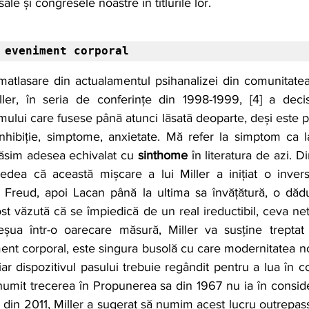
ale și congresele noastre în titlurile lor.
 eveniment corporal
atlasare din actualamentul psihanalizei din comunitatea 
ller, în seria de conferințe din 1998-1999, [4] a deci
lui care fusese până atunci lăsată deoparte, deși este pr
nhibiție, simptome, anxietate. Mă refer la simptom ca 
găsim adesea echivalat cu 
sinthome
 în literatura de azi. D
dea că această mișcare a lui Miller a inițiat o invers
 Freud, apoi Lacan până la ultima sa învățătură, o dădus
st văzută că se împiedică de un real ireductibil, ceva netr
 eșua într-o oarecare măsură, Miller va susține treptat 
t corporal, este singura busolă cu care modernitatea noa
ar dispozitivul pasului trebuie regândit pentru a lua în co
umit trecerea în Propunerea sa din 1967 nu ia în conside
e din 2011, Miller a sugerat să numim acest lucru outrepass