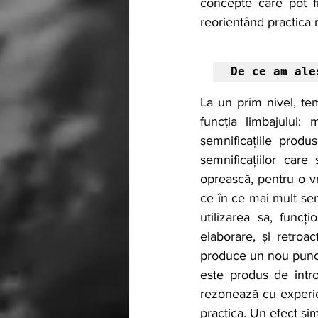
concepte care pot fi
reorientând practica n
De ce am ale
La un prim nivel, te
funcția limbajului:
semnificațiile produ
semnificațiilor care
oprească, pentru o vr
ce în ce mai mult sen
utilizarea sa, fun
elaborare, și retroa
produce un nou punct 
este produs de intro
rezonează cu experie
practica. Un efect sim