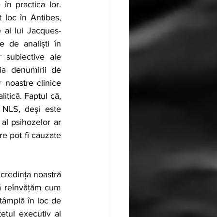
în practica lor. 
loc în Antibes, 
 al lui Jacques-
 de analiști în 
 subiective ale 
ția denumirii de 
 noastre clinice 
itică. Faptul că, 
 NLS, deși este 
al psihozelor ar 
re pot fi cauzate 
credința noastră 
să reînvățăm cum 
âmplă în loc de 
tul executiv al 