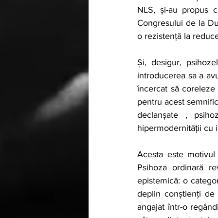
NLS, și-au propus c
Congresului de la Dub
o rezistență la reduce
Și, desigur, psihoze
introducerea sa a avu
încercat să coreleze a
pentru acest semnific
declanșate , psihoz
hipermodernității cu i
Acesta este motivul 
Psihoza ordinară rev
epistemică: o categori
deplin conștienți de
angajat într-o regând