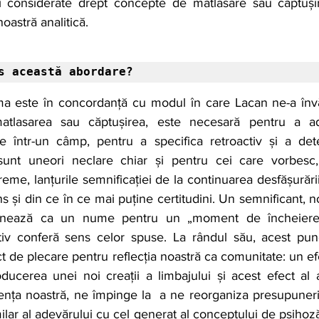
 considerate drept concepte de matlasare sau căptușire
oastră analitică.
s această abordare?
ma este în concordanță cu modul în care Lacan ne-a înv
 matlasarea sau căptușirea, este necesară pentru a a
se într-un câmp, pentru a specifica retroactiv și a deter
 sunt uneori neclare chiar și pentru cei care vorbesc, 
eme, lanțurile semnificației de la continuarea desfășurări
s și din ce în ce mai puține certitudini. Un semnificant, n
cționează ca un nume pentru un „moment de încheiere
ctiv conferă sens celor spuse. La rândul său, acest pun
de plecare pentru reflecția noastră ca comunitate: un efe
ducerea unei noi creații a limbajului și acest efect al a
nța noastră, ne împinge la  a ne reorganiza presupunerile
ilar al adevărului cu cel generat al conceptului de psihoză 