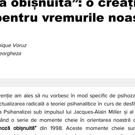
a obișnuită”: o creaț
pentru vremurile noa
onique Voruz
eorgheza
venție am ales să nu vorbesc în mod specific de psihoza o
tualizarea radicală a teoriei psihanalitice în curs de desfă
 Psihanalizei sub impulsul lui Jacques-Alain Miller și al a
olând o serie de momente cheie în orientarea noastră d
hoză obișnuită”
 din 1998. Aceste momente cheie sunt c