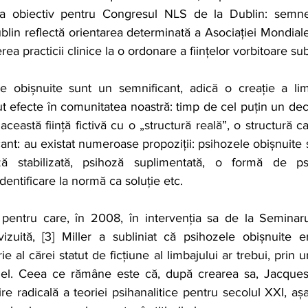
a obiectiv pentru Congresul NLS de la Dublin: semne di
lin reflectă orientarea determinată a Asociației Mondiale
rea practicii clinice la o ordonare a ființelor vorbitoare su
le obișnuite sunt un semnificant, adică o creație a limb
t efecte în comunitatea noastră: timp de cel puțin un decen
ceastă ființă fictivă cu o „structură reală”, o structură car
ant: au existat numeroase propoziții: psihozele obișnuite
ă stabilizată, psihoză suplimentată, o formă de psi
dentificare la normă ca soluție etc.
pentru care, în 2008, în intervenția sa de la Seminarul
izuită, [3] Miller a subliniat că psihozele obișnuite e
e al cărei statut de ficțiune al limbajului ar trebui, prin 
 el. Ceea ce rămâne este că, după crearea sa, Jacques-A
ire radicală a teoriei psihanalitice pentru secolul XXI, aș