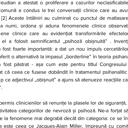
eudian a atestat o proliferare a cazurilor neclasificabile 
omună a condus la trei conversații clinice care au avut 
[2] Aceste întâlniri au culminat cu punctul de matlasare
u a numi, ordona și aduna fenomenele clinice observate
ene clinice care au evidențiat transformările efectelor
-, el a folosit semnificantul „psihoză obișnuită” . Inven
 fost foarte importantă: a dat un nou impuls cercetărilor
erit o alternativă la impasul „borderline” în teoria psihanal
 fost păstrat - așa cum este pentru titlul Congresului
at că ceea ce fusese dobândit în tratamentul psihanalitic 
imp ce adjectivul „obișnuit” a ajuns să atenueze reacțiile ca
”.
ermis clinicienilor să renunțe la plasele lor de siguranță, 
tivitatea categoriilor de nevroză și psihoză. Ne-a forțat 
 la fenomene mai degrabă decât din categoria: ce se înt
 este ceea ce Jacques-Alain Miller, împreună cu comite