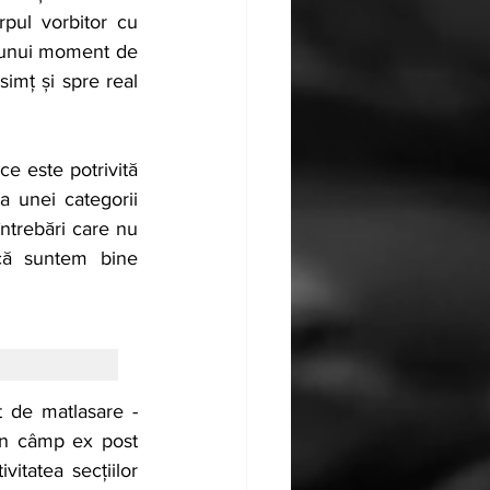
pul vorbitor cu 
 unui moment de 
imț și spre real 
e este potrivită 
a unei categorii 
ntrebări care nu 
că suntem bine 
 de matlasare - 
-un câmp ex post 
itatea secțiilor 