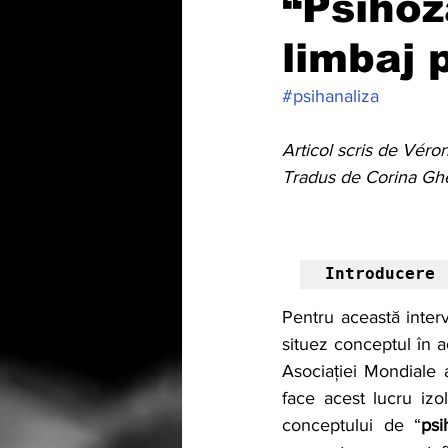
“Psihoz
limbaj 
#psihanaliza
Articol scris de Vér
Tradus de Corina Gh
Introducere
Pentru această inter
situez conceptul în ac
Asociației Mondiale a
face acest lucru iz
conceptului de “
psi