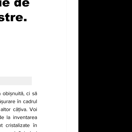
ie de
stre.
bișnuită, ci să 
șurare în cadrul 
ltor câțiva. Voi 
e la inventarea 
ristalizate în 