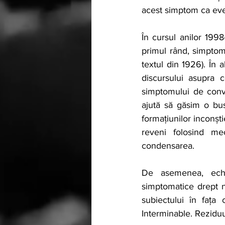
acest simptom ca ev
În cursul anilor 199
primul rând, simptomu
textul din 1926). În 
discursului asupra c
simptomului de conv
ajută să găsim o bus
formațiunilor inconști
reveni folosind mec
condensarea.
De asemenea, echi
simptomatice drept ne
subiectului în fața
Interminable. Rezidu