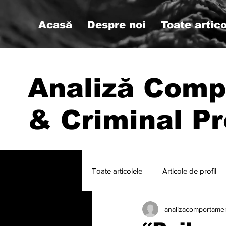
Acasă
Despre noi
Toate artico
Analiză Comp
& Criminal Pr
Toate articolele
Articole de profil
analizacomportame
#psihologiemilitara #analizacompo