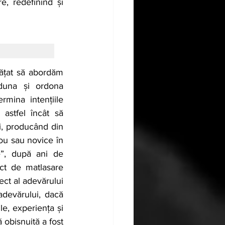
, redefinind și 
ățat să abordăm 
duna și ordona 
mina intențiile 
astfel încât să 
i, producând din 
ou sau novice în 
”, după ani de 
ct de matlasare 
ct al adevărului 
devărului, dacă 
, experiența și 
obișnuită a fost 