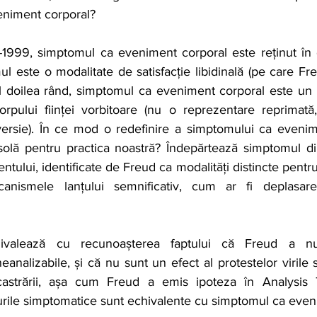
eniment corporal?
8-1999, simptomul ca eveniment corporal este reținut în 
l este o modalitate de satisfacție libidinală (pe care Fr
al doilea rând, simptomul ca eveniment corporal este un 
orpului ființei vorbitoare (nu o reprezentare reprimată,
ersie). În ce mod o redefinire a simptomului ca evenim
olă pentru practica noastră? Îndepărtează simptomul din 
entului, identificate de Freud ca modalități distincte pentr
anismele lanțului semnificativ, cum ar fi deplasarea,
valează cu recunoașterea faptului că Freud a numi
analizabile, și că nu sunt un efect al protestelor virile 
 castrării, așa cum Freud a emis ipoteza în Analysis 
urile simptomatice sunt echivalente cu simptomul ca even