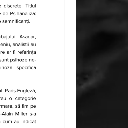
screte. Titlul 
 de Psihanaliză: 
b semnificanți.
ajului. Așadar, 
iu, analiștii au 
e ar fi referința 
 sunt psihoze ne-
hoză specifică 
 Paris-Engleză, 
rau o categorie 
urmare, să fim pe 
lain Miller s-a 
a cum au indicat 