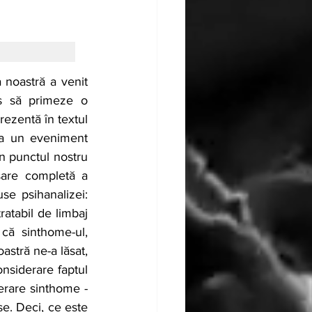
noastră a venit 
s să primeze o 
ezentă în textul 
la un eveniment 
in punctul nostru 
are completă a 
e psihanalizei: 
atabil de limbaj 
că sinthome-ul, 
stră ne-a lăsat, 
nsiderare faptul 
rare sinthome - 
e. Deci, ce este 