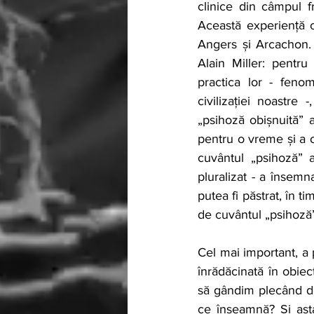
clinice din câmpul fr
Această experiență c
Angers și Arcachon. 
Alain Miller: pentr
practica lor - fenom
civilizației noastre 
„psihoză obișnuită” a
pentru o vreme și a of
cuvântul „psihoză” a
pluralizat - a însemn
putea fi păstrat, în t
de cuvântul „psihoză
Cel mai important, a p
înrădăcinată în obiec
să gândim plecând de
ce înseamnă? Și asta