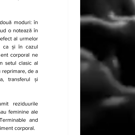
două moduri: în 
eud o notează în 
efect al urmelor 
 ca și în cazul 
ent corporal ne 
setul clasic al 
u reprimare, de a 
 transferul și 
t reziduurile 
sau feminine ale 
Terminable and 
iment corporal.