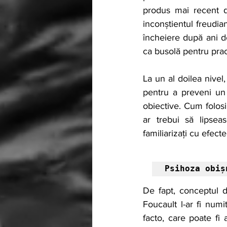
produs mai recent d
inconștientul freudi
încheiere după ani de
ca busolă pentru prac
La un al doilea nivel
pentru a preveni un s
obiective. Cum folosi
ar trebui să lipsea
familiarizați cu efect
Psihoza obiș
De fapt, conceptul d
Foucault l-ar fi numi
facto, care poate fi 