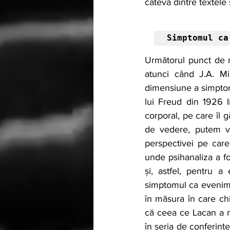
câteva dintre textele s
Simptomul ca
Următorul punct de m
atunci când J.A. Mi
dimensiune a simptomu
lui Freud din 1926 I
corporal, pe care îl 
de vedere, putem ve
perspectivei pe care
unde psihanaliza a fo
și, astfel, pentru a
simptomul ca evenimen
în măsura în care chi
că ceea ce Lacan a n
în seria de conferinț