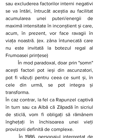
sau excluderea factorilor interni negativi 
se va întări, întrucât aceștia au facilitat 
acumularea unei puteri/energii de 
maximă intensitate în inconștient și care, 
acum, în prezent, vor face ravagii în 
viața noastră. (ex. zâna întunecată care 
nu este invitată la botezul regal al 
Frumoasei prințese)
	În mod paradoxal, doar prin "somn" 
acești factori pot ieși din ascunzatori, 
pot fi văzuți pentru ceea ce sunt și, în 
cele din urmă, se pot integra și 
transforma. 
În caz contrar, la fel ca Rapunzel captivă 
în turn sau ca Albă că Zăpadă în sicriul 
de sticlă, vom fi obligați să rămânem 
înghețați în închisoarea unei vieți 
provizorii definită de complexe.
	În 1986, personajul interpretat de 