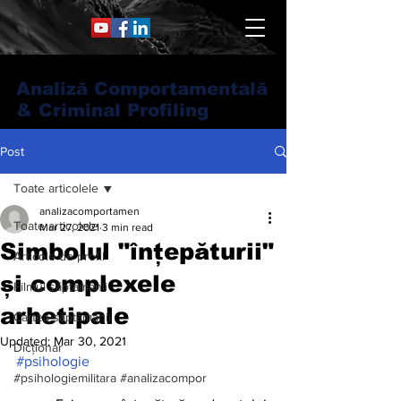
Analiză Comportamentală
& Criminal Profiling
Post
Toate articolele
analizacomportamen
Toate articolele
Mar 27, 2021
3 min read
Simbolul "înțepăturii"​
Articole de profil
și complexele
Filmul săptămânii
arhetipale
Cartea săptămânii
Updated:
Mar 30, 2021
Dicționar
#psihologie
#psihologiemilitara #analizacompor