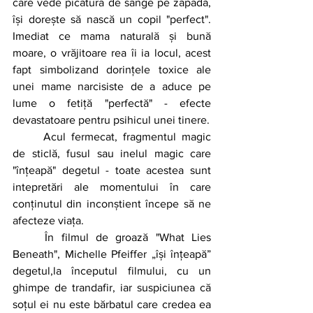
care vede picătura de sânge pe zăpadă, 
își dorește să nască un copil "perfect". 
Imediat ce mama naturală și bună 
moare, o vrăjitoare rea îi ia locul, acest 
fapt simbolizand dorințele toxice ale 
unei mame narcisiste de a aduce pe 
lume o fetiță "perfectă" - efecte 
devastatoare pentru psihicul unei tinere.
	Acul fermecat, fragmentul magic 
de sticlă, fusul sau inelul magic care 
"înțeapă" degetul - toate acestea sunt 
intepretări ale momentului în care 
conținutul din inconștient începe să ne 
afecteze viața.
	În filmul de groază "What Lies 
Beneath", Michelle Pfeiffer „își înțeapă” 
degetul,la începutul filmului, cu un 
ghimpe de trandafir, iar suspiciunea că 
soțul ei nu este bărbatul care credea ea 