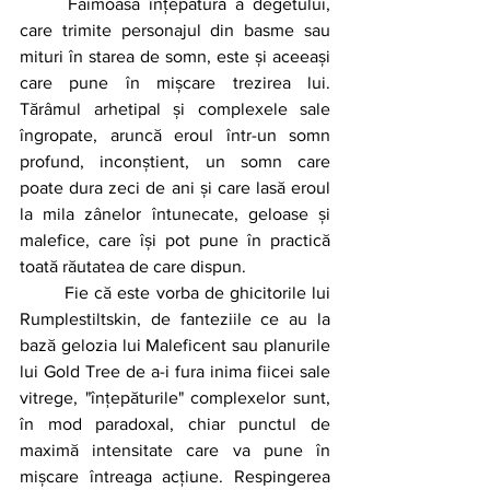
	Faimoasa înțepătură a degetului, 
care trimite personajul din basme sau 
mituri în starea de somn, este și aceeași 
care pune în mișcare trezirea lui. 
Tărâmul arhetipal și complexele sale 
îngropate, aruncă eroul într-un somn 
profund, inconștient, un somn care 
poate dura zeci de ani și care lasă eroul 
la mila zânelor întunecate, geloase și 
malefice, care își pot pune în practică 
toată răutatea de care dispun.
	Fie că este vorba de ghicitorile lui 
Rumplestiltskin, de fanteziile ce au la 
bază gelozia lui Maleficent sau planurile 
lui Gold Tree de a-i fura inima fiicei sale 
vitrege, "înțepăturile" complexelor sunt, 
în mod paradoxal, chiar punctul de 
maximă intensitate care va pune în 
mișcare întreaga acțiune. Respingerea 