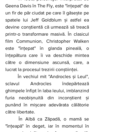
Geena Davis în The Fly, este "înțepat" de 
un fir de păr ciudat pe care îl găsește pe 
spatele lui Jeff Goldblum și astfel ea 
devine conștientă că urmează să treacă 
printr-o transformare masivă. În clasicul 
film Communion, Christopher Walken 
este "înțepat" în glanda pineală, o 
înțepătura care îi va deschide mintea 
către o dimensiune ascunsă, care, a 
lucrat la procesul trezirii conștiinței.
	În vechiul mit "Androcles și Leul", 
sclavul Androcles îndepărtează 
ghimpele înfipt în laba leului, imblanzind 
furia neobișnuită din inconștient și 
punând în mișcare adevărata călătorie 
către libertate.
	În Albă ca Zăpadă, o mamă se 
"înțeapă" în deget, iar în momentul în 