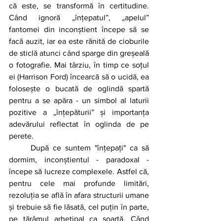
că este, se transformă în certitudine. 
Când ignoră „înțepatul”, „apelul” 
fantomei din inconștient începe să se 
facă auzit, iar ea este rănită de cioburile 
de sticlă atunci când sparge din greșeală 
o fotografie. Mai târziu, în timp ce soțul 
ei (Harrison Ford) încearcă să o ucidă, ea 
folosește o bucată de oglindă spartă 
pentru a se apăra - un simbol al laturii 
pozitive a „înțepăturii” și importanța 
adevărului reflectat în oglinda de pe 
perete.
	După ce suntem "înțepați" ca să 
dormim, inconștientul - paradoxal - 
începe să lucreze complexele. Astfel că, 
pentru cele mai profunde limitări, 
rezoluția se află în afara structurii umane 
și trebuie să fie lăsată, cel puțin în parte, 
pe tărâmul arhetipal ca soartă. Când 