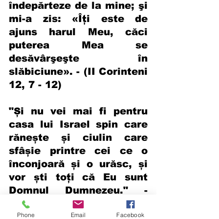
îndepărteze de la mine; şi 
mi-a zis: «Îţi este de 
ajuns harul Meu, căci 
puterea Mea se 
desăvârşeşte în 
slăbiciune». - (II Corinteni 
12, 7 - 12)
"Și nu vei mai fi pentru 
casa lui Israel spin care 
rănește și ciulin care 
sfâșie printre cei ce o 
înconjoară și o urăsc, și 
vor ști toți că Eu sunt 
Domnul Dumnezeu." - 
(Iezechiel 28-24)
Phone
Email
Facebook