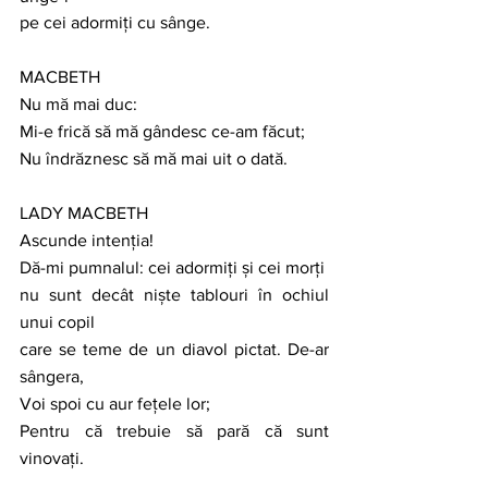
pe cei adormiți cu sânge.
MACBETH 
Nu mă mai duc:
Mi-e frică să mă gândesc ce-am făcut;
Nu îndrăznesc să mă mai uit o dată.
LADY MACBETH 
Ascunde intenția!
Dă-mi pumnalul: cei adormiți și cei morți
nu sunt decât niște tablouri în ochiul 
unui copil
care se teme de un diavol pictat. De-ar 
sângera,
Voi spoi cu aur fețele lor;
Pentru că trebuie să pară că sunt 
vinovați.