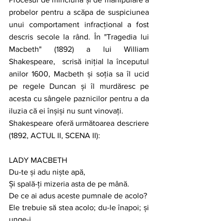
probelor pentru a scăpa de suspiciunea 
unui comportament infracțional a fost 
descris secole la rând. În "Tragedia lui 
Macbeth" (1892) a lui William 
Shakespeare,  scrisă inițial la începutul 
anilor 1600, Macbeth și soția sa îl ucid 
pe regele Duncan și îl murdăresc pe 
acesta cu sângele paznicilor pentru a da 
iluzia că ei înșiși nu sunt vinovați. 
Shakespeare oferă următoarea descriere 
(1892, ACTUL II, SCENA II): 
LADY MACBETH
Du-te și adu niște apă, 
Și spală-ți mizeria asta de pe mână. 
De ce ai adus aceste pumnale de acolo?
Ele trebuie să stea acolo; du-le înapoi; și 
unge-i 