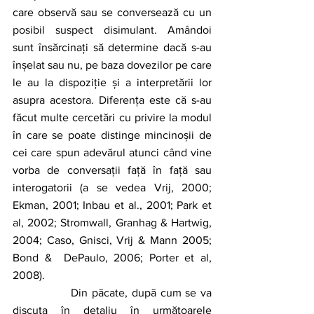
care observă sau se conversează cu un 
posibil suspect disimulant. Amândoi 
sunt însărcinați să determine dacă s-au 
înșelat sau nu, pe baza dovezilor pe care 
le au la dispoziție și a interpretării lor 
asupra acestora. Diferența este că s-au 
făcut multe cercetări cu privire la modul 
în care se poate distinge mincinoșii de 
cei care spun adevărul atunci când vine 
vorba de conversații față în față sau 
interogatorii (a se vedea Vrij, 2000; 
Ekman, 2001; Inbau et al., 2001; Park et 
al, 2002; Stromwall, Granhag & Hartwig, 
2004; Caso, Gnisci, Vrij & Mann 2005; 
Bond &  DePaulo, 2006; Porter et al, 
2008). 
		Din păcate, după cum se va 
discuta în detaliu în următoarele 