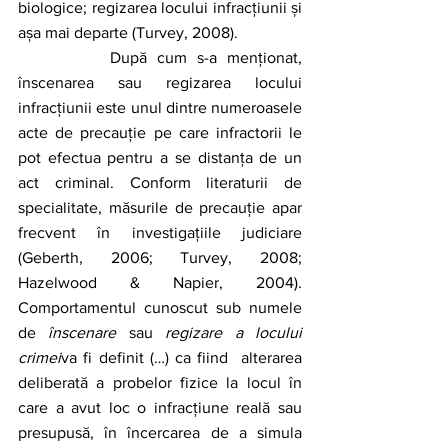
biologice; regizarea locului infracțiunii și 
așa mai departe (Turvey, 2008). 
		După cum s-a menționat, 
înscenarea sau regizarea locului 
infracțiunii este unul dintre numeroasele 
acte de precauție pe care infractorii le 
pot efectua pentru a se distanța de un 
act criminal. Conform literaturii de 
specialitate, măsurile de precauție apar 
frecvent în investigațiile judiciare 
(Geberth, 2006; Turvey, 2008; 
Hazelwood & Napier, 2004). 
Comportamentul cunoscut sub numele 
de 
înscenare
 sau 
regizare a locului 
crimei
va fi definit (…) ca fiind  alterarea 
deliberată a probelor fizice la locul în 
care a avut loc o infracțiune reală sau 
presupusă, în încercarea de a simula 