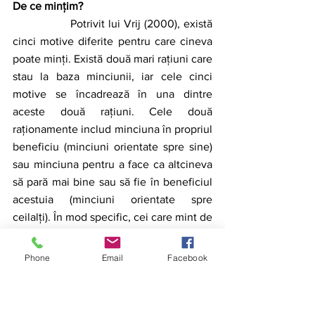
De ce mințim? 
		Potrivit lui Vrij (2000), există 
cinci motive diferite pentru care cineva 
poate minți. Există două mari rațiuni care 
stau la baza minciunii, iar cele cinci 
motive se încadrează în una dintre 
aceste două rațiuni. Cele două 
raționamente includ minciuna în propriul 
beneficiu (minciuni orientate spre sine) 
sau minciuna pentru a face ca altcineva 
să pară mai bine sau să fie în beneficiul 
acestuia (minciuni orientate spre 
ceilalți). În mod specific, cei care mint de 
dragul altora pot minți pentru a-i face pe 
ceilalți să se simtă mai bine sau pentru a 
Phone
Email
Facebook
evita să rănească sentimentele unei 
persoane. Cei care mint pentru propriul 
beneficiu pot dori să obțină un fel de 