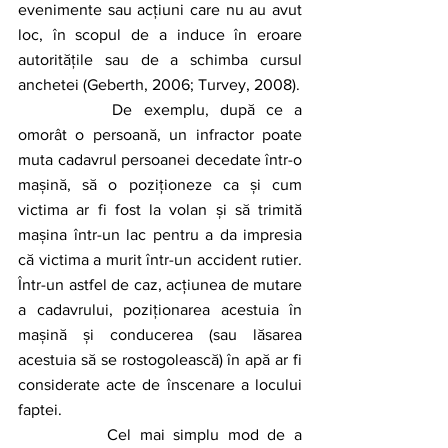
evenimente sau acțiuni care nu au avut 
loc, în scopul de a induce în eroare 
autoritățile sau de a schimba cursul 
anchetei (Geberth, 2006; Turvey, 2008).
		De exemplu, după ce a 
omorât o persoană, un infractor poate 
muta cadavrul persoanei decedate într-o 
mașină, să o poziționeze ca și cum 
victima ar fi fost la volan și să trimită 
mașina într-un lac pentru a da impresia 
că victima a murit într-un accident rutier. 
Într-un astfel de caz, acțiunea de mutare 
a cadavrului, poziționarea acestuia în 
mașină și conducerea (sau lăsarea 
acestuia să se rostogolească) în apă ar fi 
considerate acte de înscenare a locului 
faptei. 
		Cel mai simplu mod de a 