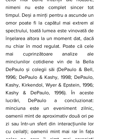
nimeni nu este complet sincer tot 
timpul. Deși a minți pentru a ascunde un 
omor poate fi la capătul mai extrem al 
spectrului, toată lumea este vinovată de 
înșelarea altora la un moment dat, dacă 
nu chiar în mod regulat. Poate că cele 
mai cuprinzătoare analize ale 
minciunilor cotidiene vin de la Bella 
DePaulo și colegii săi (DePaulo & Bell, 
1996; DePaulo & Kashy, 1998; DePaulo, 
Kashy, Kirkendol, Wyer & Epstein, 1996; 
Kashy & DePaulo, 1996). În aceste 
lucrări, DePaulo a concluzionat: 
minciuna este un eveniment zilnic, 
oamenii mint de aproximativ două ori pe 
zi sau într-un sfert din interacțiunile lor 
cu ceilalți; oamenii mint mai rar în fața 