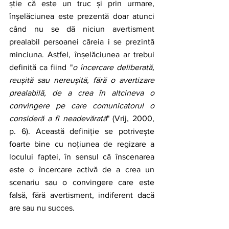
știe că este un truc și prin urmare, 
înșelăciunea este prezentă doar atunci 
când nu se dă niciun avertisment 
prealabil persoanei căreia i se prezintă 
minciuna. Astfel, înșelăciunea ar trebui 
definită ca fiind "
o încercare deliberată, 
reușită sau nereușită, fără o avertizare 
prealabilă, de a crea în altcineva o 
convingere pe care comunicatorul o 
consideră a fi neadevărată
" (Vrij, 2000, 
p. 6). Această definiție se potrivește 
foarte bine cu noțiunea de regizare a 
locului faptei, în sensul că înscenarea 
este o încercare activă de a crea un 
scenariu sau o convingere care este 
falsă, fără avertisment, indiferent dacă 
are sau nu succes.