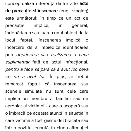
conceptualiza diferența dintre alte 
acte 
de precauție
 și 
înscenare
 (engl. staging) 
este următorul: în timp ce un act de 
precauție implică, în general, 
îndepărtarea sau luarea unui obiect de la 
locul faptei, înscenarea implică o 
încercare de a împiedica identificarea 
prin 
depunerea
 sau 
realizarea a ceva 
suplimentar
 față de actul infracțional, 
pentru a face să pară că a avut loc ceva 
ce nu a avut loc
. În plus, ar trebui 
remarcat faptul că înscenarea sau 
scenele simulate nu sunt cele care 
implică un membru al familiei sau un 
apropiat al victimei - care o acoperă sau 
o îmbracă pe aceasta atunci în situația în 
care victima a fost găsită dezbrăcată sau 
într-o poziție jenantă, în ciuda afirmației 