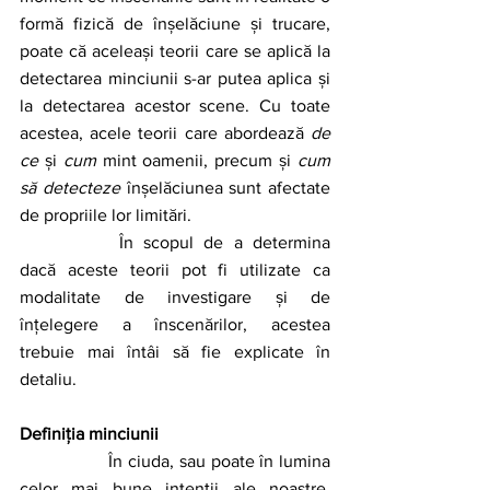
formă fizică de înșelăciune și trucare, 
poate că aceleași teorii care se aplică la 
detectarea minciunii s-ar putea aplica și 
la detectarea acestor scene. Cu toate 
acestea, acele teorii care abordează 
de 
ce
 și 
cum
 mint oamenii, precum și 
cum 
să detecteze
 înșelăciunea sunt afectate 
de propriile lor limitări. 
		În scopul de a determina 
dacă aceste teorii pot fi utilizate ca 
modalitate de investigare și de 
înțelegere a înscenărilor, acestea 
trebuie mai întâi să fie explicate în 
detaliu. 
Definiția minciunii
		În ciuda, sau poate în lumina 
celor mai bune intenții ale noastre, 