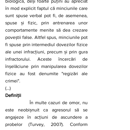
biologică, deși foarte puțini au apreciat 
în mod explicit faptul că minciunile care 
sunt spuse verbal pot fi, de asemenea, 
spuse și fizic, prin antrenarea unor 
comportamente menite să dea crezare 
poveștii false. Altfel spus, minciunile pot 
fi spuse prin intermediul dovezilor fizice 
ale unei infracțiuni, precum și prin gura 
infractorului. Aceste încercări de 
înșelăciune prin manipularea dovezilor 
fizice au fost denumite "regizări ale 
crimei". 
(…)
Definiții
		În multe cazuri de omor, nu 
este neobișnuit ca agresorul să se 
angajeze în acțiuni de ascundere a 
probelor (Turvey, 2007). Conform 