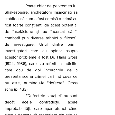
		Poate chiar de pe vremea lui 
Shakespeare, anchetatorii însărcinați să 
stabilească cum a fost comisă o crimă au 
fost foarte conștienți de acest potențial 
de înșelăciune și au încercat să îl 
combată prin diverse tehnici și filosofii 
de investigare. Unul dintre primii 
investigatori care au opinat asupra 
acestor probleme a fost Dr. Hans Gross 
(1924, 1936), care s-a referit la indiciile 
care dau de gol încercările de a 
prezenta scena crimei ca fiind ceva ce 
nu este, numindu-le "defecte". Gross 
scrie (p. 433): 
		"Defectele situației" nu sunt 
decât acele contradicții, acele 
improbabilități, care apar atunci când 
cineva dorește să reprezinte situația ca 