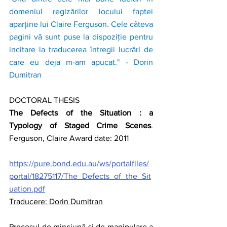
domeniul regizărilor locului faptei 
aparține lui Claire Ferguson. Cele câteva 
pagini vă sunt puse la dispoziție pentru 
incitare la traducerea întregii lucrări de 
care eu deja m-am apucat." - Dorin 
Dumitran
DOCTORAL THESIS 
The Defects of the Situation : a 
Typology of Staged Crime Scenes
. 
Ferguson, Claire Award date: 2011
https://pure.bond.edu.au/ws/portalfiles/
portal/18275117/The_Defects_of_the_Sit
uation.pdf
Traducere: Dorin Dumitran
Procesul de minciună și de manipulare a 