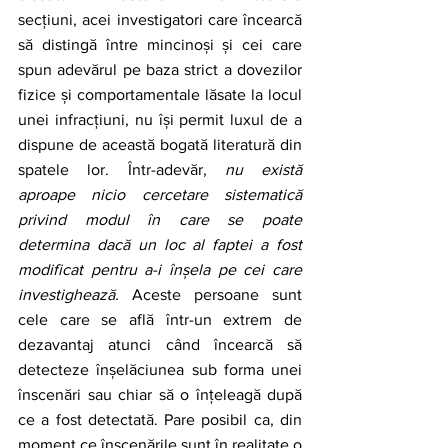
secțiuni, acei investigatori care încearcă 
să distingă între mincinoși și cei care 
spun adevărul pe baza strict a dovezilor 
fizice și comportamentale lăsate la locul 
unei infracțiuni, nu își permit luxul de a 
dispune de această bogată literatură din 
spatele lor. Într-adevăr, 
nu există 
aproape nicio cercetare sistematică 
privind modul în care se poate 
determina dacă un loc al faptei a fost 
modificat pentru a-i înșela pe cei care 
investighează.
 Aceste persoane sunt 
cele care se află într-un extrem de 
dezavantaj atunci când încearcă să 
detecteze înșelăciunea sub forma unei 
înscenări sau chiar să o înțeleagă după 
ce a fost detectată. Pare posibil ca, din 
moment ce înscenările sunt în realitate o 