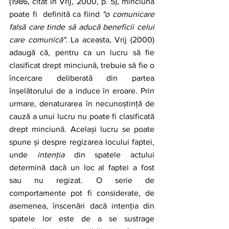
(1986, citat în Vrij, 2000, p. 5), minciuna 
poate fi  definită ca fiind 
"o comunicare 
falsă care tinde să aducă beneficii celui 
care comunică"
. La aceasta, Vrij (2000) 
adaugă că, pentru ca un lucru să fie 
clasificat drept minciună, trebuie să fie o 
încercare deliberată din partea 
înșelătorului de a induce în eroare. Prin 
urmare, denaturarea în necunoștință de 
cauză a unui lucru nu poate fi clasificată 
drept minciună. Același lucru se poate 
spune și despre regizarea locului faptei, 
unde 
intenția
 din spatele actului 
determină dacă un loc al faptei a fost 
sau nu regizat. O serie de 
comportamente pot fi considerate, de 
asemenea, înscenări dacă intenția din 
spatele lor este de a se sustrage 