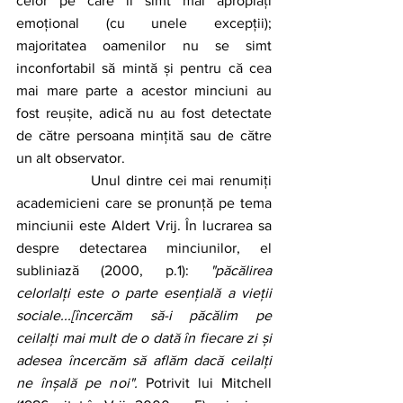
celor pe care îi simt mai apropiați 
emoțional (cu unele excepții); 
majoritatea oamenilor nu se simt 
inconfortabil să mintă și pentru că cea 
mai mare parte a acestor minciuni au 
fost reușite, adică nu au fost detectate 
de către persoana mințită sau de către 
un alt observator.
		Unul dintre cei mai renumiți 
academicieni care se pronunță pe tema 
minciunii este Aldert Vrij. În lucrarea sa 
despre detectarea minciunilor, el 
subliniază (2000, p.1): 
"păcălirea 
celorlalți este o parte esențială a vieții 
sociale...[încercăm să-i păcălim pe 
ceilalți mai mult de o dată în fiecare zi și 
adesea încercăm să aflăm dacă ceilalți 
ne înșală pe noi".
 Potrivit lui Mitchell 