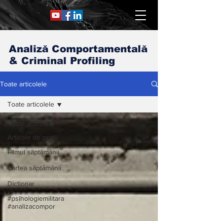
Analiză Comportamentală
& Criminal Profiling
Toate articolele
Toate articolele
Toate articolele
Articole de profil
Filmul săptămânii
Cartea săptămânii
Dicționar
#psihologiemilitara
#analizacompor