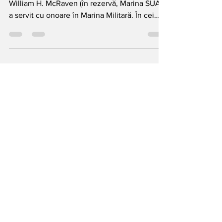
”Fă-ți patul!”
Articol scris de Dorin Dumitran Amiralul
William H. McRaven (în rezervă, Marina SUA)
a servit cu onoare în Marina Militară. În cei
treizeci și șapte de ani petrecuți ca membru
al Navy SEAL, a deținut funcții de comandă la
toate nivelurile. În calitate de amiral cu patru
stele, ultima sa misiune a fost cea de
comandant al tuturor Forțelor de Operațiuni
Speciale ale SUA. Sursa:
https://www.libris.ro/carte-engleza/make-
your-bed-little-things-that-can-change-your-
life-and-maybe-