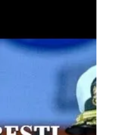
amplă hartă psihologică a maturizării:
povestea unui om care, pentru a se întoarce
acasă, trebuie mai întâi să se transforme.
Pentru psihologia jungiană, călătoria lui Ulise
nu este doar o traversare a mărilo