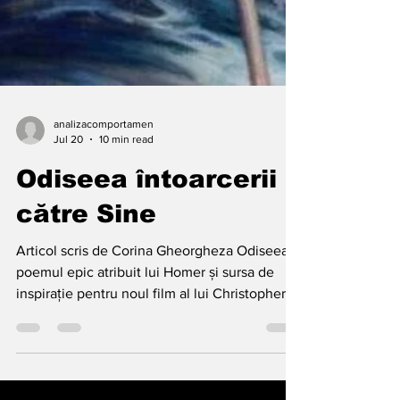
analizacomportamen
Jul 20
10 min read
Odiseea întoarcerii
către Sine
Articol scris de Corina Gheorgheza Odiseea,
poemul epic atribuit lui Homer și sursa de
inspirație pentru noul film al lui Christopher
Nolan, este una dintre operele fundamentale
ale culturii occidentale. Dincolo de aventurile
sale spectaculoase, ea poate fi citită ca o