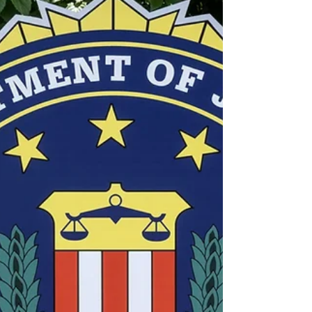
teoriei psihanalitice. Articolul începe prin a
explora unele dintre cele mai timpurii scrieri
psihanalitice despre tată și rolul său în
dezvoltarea copilului. Literatura care descrie
efectele pierderii/absenței tatălui dintr-o
perspectivă a dezvoltării este apo