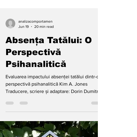
analizacomportamen
Jun 19
20 min read
Absența Tatălui: O
Perspectivă
Psihanalitică
Evaluarea impactului absenței tatălui dintr-o
perspectivă psihanalitică Kim A. Jones
Traducere, scriere și adaptare: Dorin Dumitran
REZUMAT. Acest articol examinează rolul
tatălui și efectele absenței sale în contextul