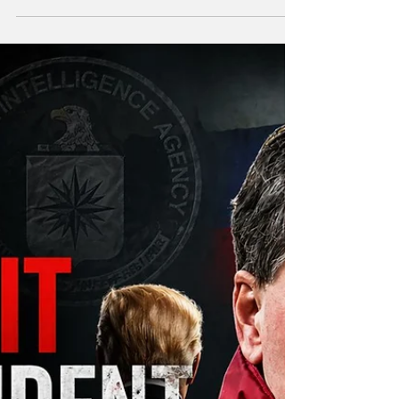
opinia publică
Articol scris de Corina Gheorgheza Atunci
când discutăm despre propagandă,
majoritatea oamenilor își imaginează afișele
politice ale regimurilor totalitare, discursurile
mobilizatoare din timpul războaielor sau
campaniile agresive de manipulare utilizate
de state autoritare. În realitate, propaganda
modernă este mult mai subtilă și mult mai
sofisticată decât aceste forme evidente de
influență. Ea nu se manifestă prin ordine
directe, nu obligă și nu constrânge în mod
explici