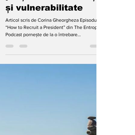
analizacomportamen
May 5
7 min read
Cum recrutezi un
președinte: influență
și vulnerabilitate
Articol scris de Corina Gheorgheza Episodul
“How to Recruit a President” din The Entropy
Podcast pornește de la o întrebare
provocatoare: nu dacă un lider poate fi
influențat, ci cum ar funcționa, teoretic și
comportamental, un astfel de proces?
Discuția este construită ca un exercițiu de
analiză strategică, nu ca o afirmație factuală,
și devine extrem de valoroasă atunci când