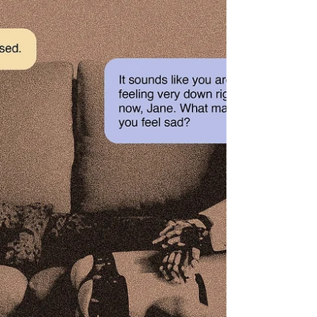
față de abordările clasice din psihologie: nu
ne oprim la ceea ce simte o persoană, ci
mergem mai departe, spre ceea ce face. Spre
cum se modifică deciziile, reacțiile,
comunicarea, atunci când contextul se
schimbă. Iar unul dintre cele mai relevante
contexte pe care le vedem astăzi este cel
instituțional. Tot mai frecvent apare un
anumit tip de profil: profesioniști de înaltă
perfor