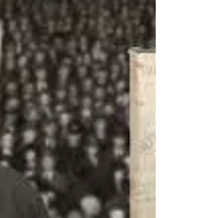
Quantico, Virginia Dorin Dumitran
INSTRUCȚIUNI DATE VICTIMEI ÎN CEEA CE
PRIVEȘTE APLICAREA ACESTUI
CHESTIONAR Ți s-a dat acest chestionar spre
a-l completa pentru că, de curând, ai fost
victima unei agresiuni sexuale sau unei
tentative. Este vital să înțelegi rolul pe care îl
are acest chestionar și, pentru acea