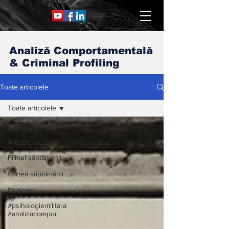
Analiză Comportamentală
& Criminal Profiling
Toate articolele
Toate articolele
Toate articolele
Articole de profil
Filmul săptămânii
Cartea săptămânii
Dicționar
#psihologiemilitara
#analizacompor