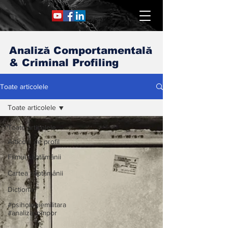
Analiză Comportamentală
& Criminal Profiling
Toate articolele
Toate articolele
Toate articolele
Articole de profil
Filmul săptămânii
Cartea săptămânii
Dicționar
#psihologiemilitara
#analizacompor