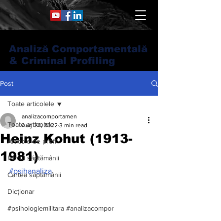
Analiză Comportamentală
& Criminal Profiling
Post
Toate articolele
analizacomportamen
Toate articolele
Aug 24, 2022
3 min read
Heinz Kohut (1913-
Articole de profil
1981)
Filmul săptămânii
#psihanaliza
Cartea săptămânii
Dicționar
#psihologiemilitara #analizacompor