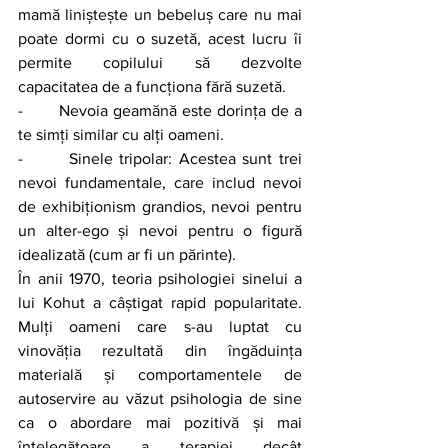
mamă liniștește un bebeluș care nu mai 
poate dormi cu o suzetă, acest lucru îi 
permite copilului să dezvolte 
capacitatea de a funcționa fără suzetă.
-       Nevoia geamănă este dorința de a 
te simți similar cu alți oameni.
-       Sinele tripolar: Acestea sunt trei 
nevoi fundamentale, care includ nevoi 
de exhibiționism grandios, nevoi pentru 
un alter-ego și nevoi pentru o figură 
idealizată (cum ar fi un părinte).
În anii 1970, teoria psihologiei sinelui a 
lui Kohut a câștigat rapid popularitate. 
Mulți oameni care s-au luptat cu 
vinovăția rezultată din îngăduința 
materială și comportamentele de 
autoservire au văzut psihologia de sine 
ca o abordare mai pozitivă și mai 
înțelegătoare a terapiei decât 