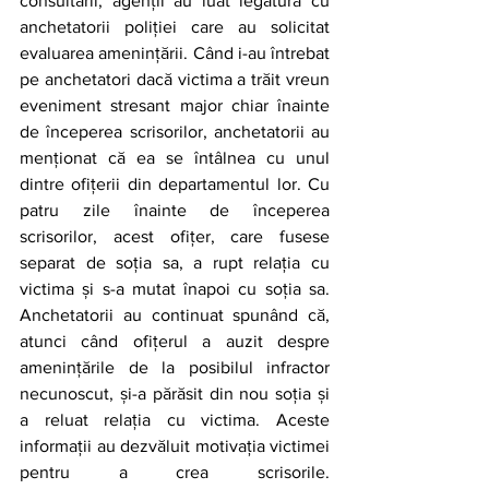
consultării, agenții au luat legătura cu 
anchetatorii poliției care au solicitat 
evaluarea amenințării. Când i-au întrebat 
pe anchetatori dacă victima a trăit vreun 
eveniment stresant major chiar înainte 
de începerea scrisorilor, anchetatorii au 
menționat că ea se întâlnea cu unul 
dintre ofițerii din departamentul lor. Cu 
patru zile înainte de începerea 
scrisorilor, acest ofițer, care fusese 
separat de soția sa, a rupt relația cu 
victima și s-a mutat înapoi cu soția sa. 
Anchetatorii au continuat spunând că, 
atunci când ofițerul a auzit despre 
amenințările de la posibilul infractor 
necunoscut, și-a părăsit din nou soția și 
a reluat relația cu victima. Aceste 
informații au dezvăluit motivația victimei 
pentru a crea scrisorile. 		