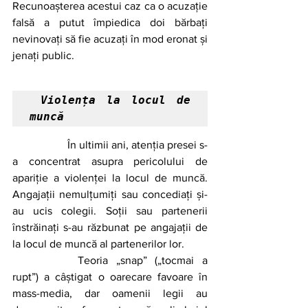
Recunoașterea acestui caz ca o acuzație 
falsă a putut împiedica doi bărbați 
nevinovați să fie acuzați în mod eronat și 
jenați public.
 Violența la locul de 
muncă
		În ultimii ani, atenția presei s-
a concentrat asupra pericolului de 
apariție a violenței la locul de muncă. 
Angajații nemulțumiți sau concediați și-
au ucis colegii. Soții sau partenerii 
înstrăinați s-au răzbunat pe angajații de 
la locul de muncă al partenerilor lor.  
		Teoria „snap” („tocmai a 
rupt”) a câștigat o oarecare favoare în 
mass-media, dar oamenii legii au 