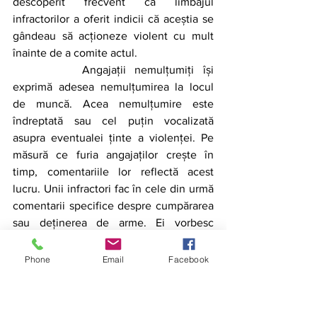
descoperit frecvent că limbajul 
infractorilor a oferit indicii că aceștia se 
gândeau să acționeze violent cu mult 
înainte de a comite actul. 
		Angajații nemulțumiți își 
exprimă adesea nemulțumirea la locul 
de muncă. Acea nemulțumire este 
îndreptată sau cel puțin vocalizată 
asupra eventualei ținte a violenței. Pe 
măsură ce furia angajaților crește în 
timp, comentariile lor reflectă acest 
lucru. Unii infractori fac în cele din urmă 
comentarii specifice despre cumpărarea 
sau deținerea de arme. Ei vorbesc 
despre comiterea unui act violent 
împotriva țintei furiei lor, cum ar fi: „Într-
Phone
Email
Facebook
o zi, o să-i înfig o armă în față și o să-l 
ucid”. Din păcate, aceste indicii sunt 
adesea ignorate până când apare 