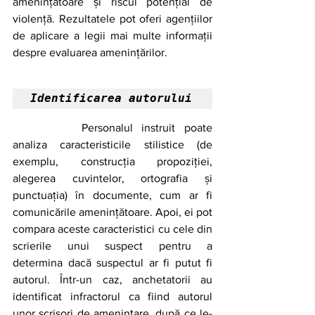
amenințătoare și riscul potențial de 
violență. Rezultatele pot oferi agențiilor 
de aplicare a legii mai multe informații 
despre evaluarea amenințărilor. 
Identificarea autorului 
		Personalul instruit poate 
analiza caracteristicile stilistice (de 
exemplu, construcția propoziției, 
alegerea cuvintelor, ortografia și 
punctuația) în documente, cum ar fi 
comunicările amenințătoare. Apoi, ei pot 
compara aceste caracteristici cu cele din 
scrierile unui suspect pentru a 
determina dacă suspectul ar fi putut fi 
autorul. Într-un caz, anchetatorii au 
identificat infractorul ca fiind autorul 
unor scrisori de amenințare, după ce le-