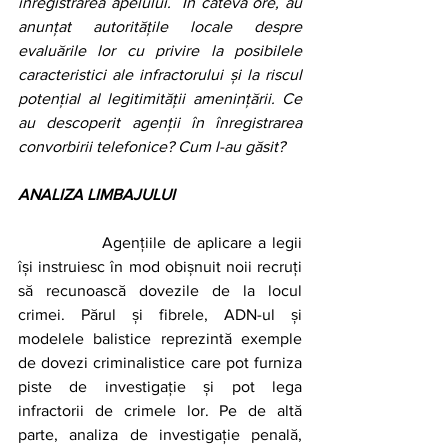
înregistrarea apelului.  În câteva ore, au 
anunțat autoritățile locale despre 
evaluările lor cu privire la posibilele 
caracteristici ale infractorului și la riscul 
potențial al legitimității amenințării. Ce 
au descoperit agenții în înregistrarea 
convorbirii telefonice? Cum l-au găsit?
ANALIZA LIMBAJULUI 
		Agențiile de aplicare a legii 
își instruiesc în mod obișnuit noii recruți 
să recunoască dovezile de la locul 
crimei. Părul și fibrele, ADN-ul și 
modelele balistice reprezintă exemple 
de dovezi criminalistice care pot furniza 
piste de investigație și pot lega 
infractorii de crimele lor. Pe de altă 
parte, analiza de investigație penală, 