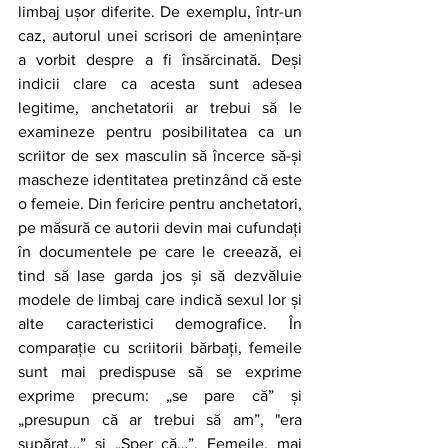
limbaj ușor diferite. De exemplu, într-un 
caz, autorul unei scrisori de amenințare 
a vorbit despre a fi însărcinată. Deși 
indicii clare ca acesta sunt adesea 
legitime, anchetatorii ar trebui să le 
examineze pentru posibilitatea ca un 
scriitor de sex masculin să încerce să-și 
mascheze identitatea pretinzând că este 
o femeie. Din fericire pentru anchetatori, 
pe măsură ce autorii devin mai cufundați 
în documentele pe care le creează, ei 
tind să lase garda jos și să dezvăluie 
modele de limbaj care indică sexul lor și 
alte caracteristici demografice. În 
comparație cu scriitorii bărbați, femeile 
sunt mai predispuse să se exprime 
exprime precum: „se pare că” și 
„presupun că ar trebui să am”, "era 
supărat…” și „Sper că…”. Femeile, mai 