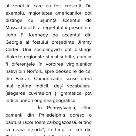
al zonei în care au fost crescuți. De 
exemplu, majoritatea americanilor pot 
distinge cu ușurință accentul de  
Massachusetts al regretatului președinte 
John F. Kennedy de accentul din 
Georgia al fostului președinte Jimmy 
Carter. Unii sociolingvisti pot distinge 
dialecte regionale și mai subtile, cum ar 
fi diferențele în vorbirea virginienilor 
nativi din Norfolk, spre deosebire de cei 
din Fairfax. Comunicările scrise oferă 
mai puține indicii, deși vocabularul 
(alegerea cuvintelor) și gramatica pot 
indica uneori originea geografică. 
		În Pennsylvania, când 
oamenii din Philadelphia doresc o 
băutură răcoritoare carbogazoasă, ei tind 
să ceară o„soda”, în timp ce cei din 