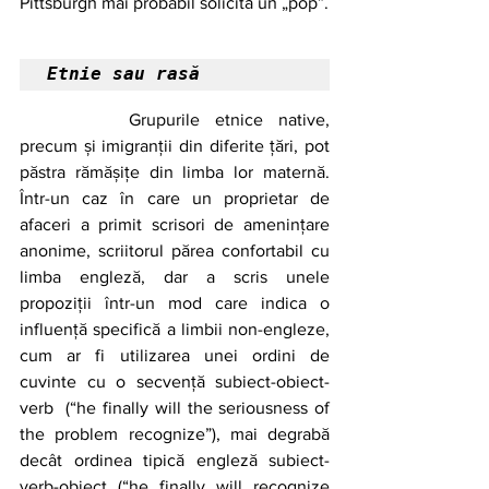
Pittsburgh mai probabil solicită un „pop”. 
Etnie sau rasă
		Grupurile etnice native, 
precum și imigranții din diferite țări, pot 
păstra rămășițe din limba lor maternă. 
Într-un caz în care un proprietar de 
afaceri a primit scrisori de amenințare 
anonime, scriitorul părea confortabil cu 
limba engleză, dar a scris unele 
propoziții într-un mod care indica o 
influență specifică a limbii non-engleze, 
cum ar fi utilizarea unei ordini de 
cuvinte cu o secvență subiect-obiect-
verb  (“he finally will the seriousness of 
the problem recognize”), mai degrabă 
decât ordinea tipică engleză subiect-
verb-obiect (“he finally will recognize 