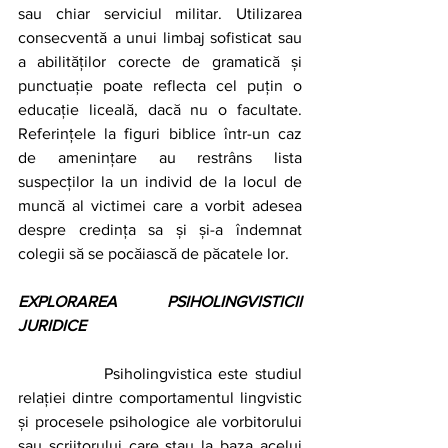
sau chiar serviciul militar. Utilizarea 
consecventă a unui limbaj sofisticat sau 
a abilităților corecte de gramatică și 
punctuație poate reflecta cel puțin o 
educație liceală, dacă nu o facultate. 
Referințele la figuri biblice într-un caz 
de amenințare au restrâns lista 
suspecților la un individ de la locul de 
muncă al victimei care a vorbit adesea 
despre credința sa și și-a îndemnat 
colegii să se pocăiască de păcatele lor.
EXPLORAREA PSIHOLINGVISTICII 
JURIDICE 
		Psiholingvistica este studiul 
relației dintre comportamentul lingvistic 
și procesele psihologice ale vorbitorului 
sau scriitorului care stau la baza acelui 