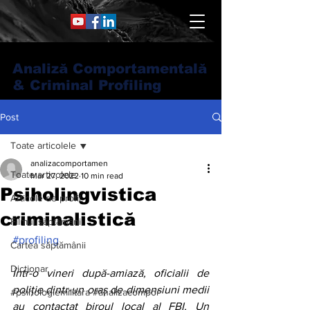
Analiză Comportamentală
& Criminal Profiling
Post
Toate articolele
analizacomportamen
Toate articolele
Mar 27, 2022
10 min read
Psiholingvistica
Articole de profil
criminalistică
Filmul săptămânii
#profiling
Cartea săptămânii
Dicționar
Într-o vineri după-amiază, oficialii de 
poliție dintr-un oraș de dimensiuni medii 
#psihologiemilitara #analizacompor
au contactat biroul local al FBI. Un 