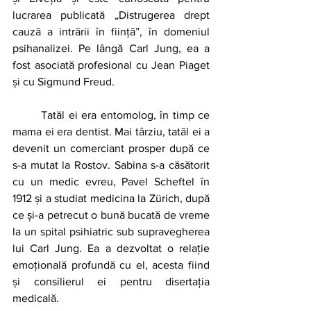
lucrarea publicată „Distrugerea drept 
cauză a intrării în ființă”, în domeniul 
psihanalizei. Pe lângă Carl Jung, ea a 
fost asociată profesional cu Jean Piaget 
și cu Sigmund Freud.
	Tatăl ei era entomolog, în timp ce 
mama ei era dentist. Mai târziu, tatăl ei a 
devenit un comerciant prosper după ce 
s-a mutat la Rostov. Sabina s-a căsătorit 
cu un medic evreu, Pavel Scheftel în 
1912 și a studiat medicina la Zürich, după 
ce și-a petrecut o bună bucată de vreme 
la un spital psihiatric sub supravegherea 
lui Carl Jung. Ea a dezvoltat o relație 
emoțională profundă cu el, acesta fiind 
și consilierul ei pentru disertația 
medicală. 