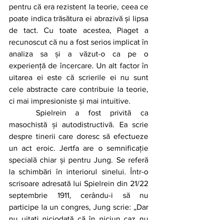
pentru că era rezistent la teorie, ceea ce 
poate indica trăsătura ei abrazivă și lipsa 
de tact. Cu toate acestea, Piaget a 
recunoscut că nu a fost serios implicat în 
analiza sa și a văzut-o ca pe o 
experiență de încercare. Un alt factor în 
uitarea ei este că scrierile ei nu sunt 
cele abstracte care contribuie la teorie, 
ci mai impresioniste și mai intuitive.
	Spielrein a fost privită ca 
masochistă și autodistructivă. Ea scrie 
despre tinerii care doresc să efectueze 
un act eroic. Jertfa are o semnificație 
specială chiar și pentru Jung. Se referă 
la schimbări în interiorul sinelui. Într-o 
scrisoare adresată lui Spielrein din 21/22 
septembrie 1911, cerându-i să nu 
participe la un congres, Jung scrie: „Dar 
nu uitați niciodată că în niciun caz nu 