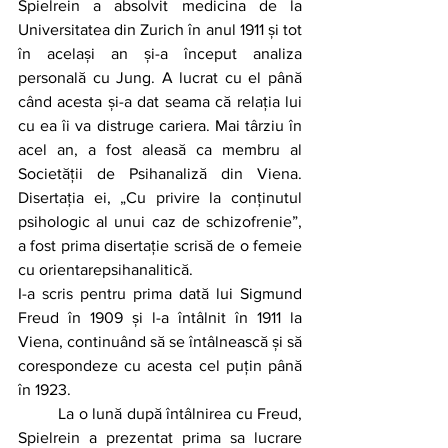
Spielrein a absolvit medicina de la 
Universitatea din Zurich în anul 1911 și tot 
în același an și-a început analiza 
personală cu Jung. A lucrat cu el până 
când acesta și-a dat seama că relația lui 
cu ea îi va distruge cariera. Mai târziu în 
acel an, a fost aleasă ca membru al 
Societății de Psihanaliză din Viena. 
Disertația ei, „Cu privire la conținutul 
psihologic al unui caz de schizofrenie”, 
a fost prima disertație scrisă de o femeie 
cu orientarepsihanalitică. 
I-a scris pentru prima dată lui Sigmund 
Freud în 1909 și l-a întâlnit în 1911 la 
Viena, continuând să se întâlnească și să 
corespondeze cu acesta cel puțin până 
în 1923. 
	La o lună după întâlnirea cu Freud, 
Spielrein a prezentat prima sa lucrare 