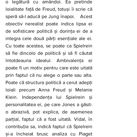
o legătură cu amândoi. Ea pretinde 
loialitate față de Freud, totuși îi scrie că 
speră să-l aducă pe Jung înapoi. 	Acest 
obiectiv nerealist poate indica lipsa ei 
de sofisticare politică și dorința ei de a 
integra cele două părți esențiale ale ei. 
Cu toate acestea, se poate ca Spielrein 
să fie dincolo de politică și să fi căutat 
întotdeauna idealul. Ambivalența ei 
poate fi un motiv pentru care este uitată 
prin faptul că nu alege o parte sau alta. 
Poate că structura politică a cerut adepți 
loiali precum Anna Freud și Melanie 
Klein. Independența lui Spielrein și 
personalitatea ei, pe care Jones a găsit-
o abrazivă, pot explica, de asemenea 
parțial, faptul că a fost uitată. Vidal, în 
contribuția sa, indică faptul că Spielrein 
și-a încheiat brusc analiza cu Piaget 