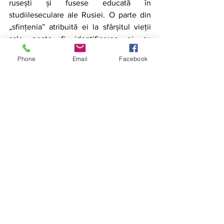
rusești și fusese educată în 
studiileseculare ale Rusiei. O parte din 
„sfințenia” atribuită ei la sfârșitul vieții 
sale poate fi identificarea ei cu 
temelerusești și / sau depresia ei din 
Phone
Email
Facebook
cauza faptului că frații ei se aflau în 
Gulag, soțul ei murise și psihanaliza a 
fost interzisă în 1936 fiind considerată 
activitate burgheză, iar bunurile familiei 
ei au fost confiscate.
	Să fie oare o pionieră uitată?  Da, 
dar motivele variază. O mulțime de 
factori intră în joc, cum ar fi 
personalitatea ei și întoarcerea în Rusia 
(pe atunci Uniunea Sovietică) în 1923 și a 
fi în afara gândirii psihanalitice și a 
politicii. Nu se regăsea în cercurile 
jungiene și nici în cele freudiene, în 