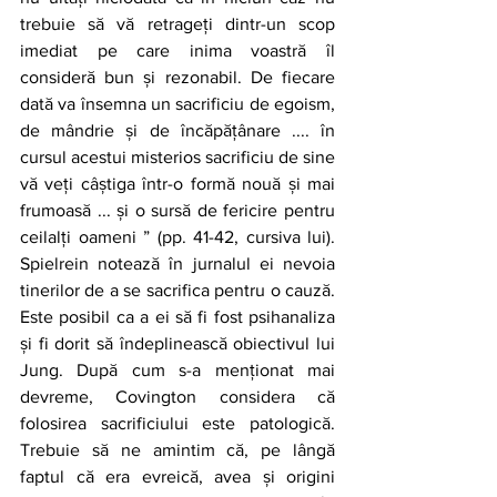
trebuie să vă retrageți dintr-un scop 
imediat pe care inima voastră îl 
consideră bun și rezonabil. De fiecare 
dată va însemna un sacrificiu de egoism, 
de mândrie și de încăpățânare .... în 
cursul acestui misterios sacrificiu de sine 
vă veți câștiga într-o formă nouă și mai 
frumoasă ... și o sursă de fericire pentru 
ceilalți oameni ” (pp. 41-42, cursiva lui). 
Spielrein notează în jurnalul ei nevoia 
tinerilor de a se sacrifica pentru o cauză. 
Este posibil ca a ei să fi fost psihanaliza 
și fi dorit să îndeplinească obiectivul lui 
Jung. După cum s-a menționat mai 
devreme, Covington considera că 
folosirea sacrificiului este patologică. 
Trebuie să ne amintim că, pe lângă 
faptul că era evreică, avea și origini 