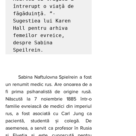
întrerupt o viață de 
făgăduință. ”- 
Sugestiea lui Karen 
Hall pentru arhiva 
femeilor evreice, 
despre Sabina 
Speilrein.
	Sabina Naftulovna Spielrein a fost 
un renumit medic rus. Are onoarea de a 
fi prima psihanalistă de origine rusă. 
Născută la 7 noiembrie 1885 într-o 
familie evreiască de medici din imperiul 
rus, a fost asociată cu Carl Jung ca 
pacientă, studentă și colegă. De 
asemenea, a servit ca profesor în Rusia 
și Elveția și este cunoscută pentru 