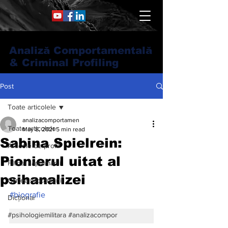
Analiză Comportamentală
& Criminal Profiling
Post
Toate articolele
analizacomportamen
Toate articolele
May 8, 2021
5 min read
Sabina Spielrein:
Articole de profil
Pionierul uitat al
Filmul săptămânii
psihanalizei
Cartea săptămânii
#biografie
Dicționar
#psihologiemilitara #analizacompor