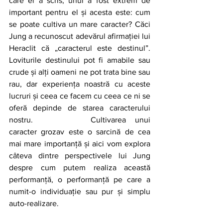
care el a scris, unul a fost extrem de 
important pentru el și acesta este: cum 
se poate cultiva un mare caracter? Căci 
Jung a recunoscut adevărul afirmației lui 
Heraclit că „caracterul este destinul”. 
Loviturile destinului pot fi amabile sau 
crude și alți oameni ne pot trata bine sau 
rau, dar experiența noastră cu aceste 
lucruri și ceea ce facem cu ceea ce ni se 
oferă depinde de starea caracterului 
nostru. 		Cultivarea unui 
caracter grozav este o sarcină de cea 
mai mare importanță și aici vom explora 
câteva dintre perspectivele lui Jung 
despre cum putem realiza această 
performanță, o performanță pe care a 
numit-o individuație sau pur și simplu 
auto-realizare.