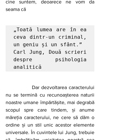
cine suntem, deoarece ne vom da 
seama că
„Toată lumea are în ea 
ceva dintr-un criminal, 
un geniu și un sfânt.”

Carl Jung, Două scrieri 
despre psihologia 
analitică
		Dar dezvoltarea caracterului 
nu se termină cu recunoașterea naturii 
noastre umane împărtășite, mai degrabă 
scopul spre care tindem, și anume 
măreția caracterului, ne cere să dăm o 
ordine și un stil unic acestor elemente 
universale. În cuvintele lui Jung, trebuie 
să „îmbrățișăm unicitatea noastră cea 