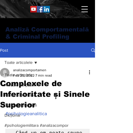
Analiză Comportamentală
& Criminal Profiling
Post
Toate articolele
analizacomportamen
Toate articolele
Feb 25, 2022
7 min read
Complexele de
Articole de profil
Inferioritate și Sinele
Filmul săptămânii
Superior
Cartea săptămânii
#psihologieanalitica
Dicționar
#psihologiemilitara #analizacompor
„Când un om poate spune 