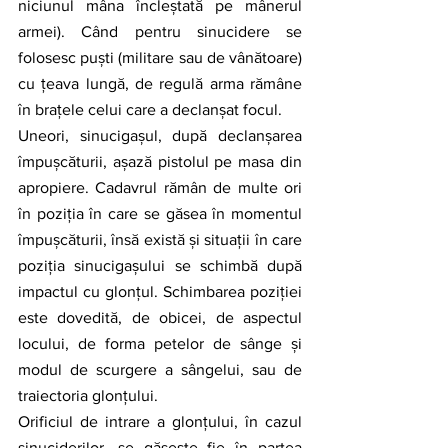
niciunul mâna încleștată pe mânerul 
armei). Când pentru sinucidere se 
folosesc puști (militare sau de vânătoare) 
cu țeava lungă, de regulă arma rămâne 
în brațele celui care a declanșat focul.
Uneori, sinucigașul, după declanșarea 
împușcăturii, așază pistolul pe masa din 
apropiere. Cadavrul rămân de multe ori 
în poziția în care se găsea în momentul 
împușcăturii, însă există și situații în care 
poziția sinucigașului se schimbă după 
impactul cu glonțul. Schimbarea poziției 
este dovedită, de obicei, de aspectul 
locului, de forma petelor de sânge și 
modul de scurgere a sângelui, sau de 
traiectoria glonțului.
Orificiul de intrare a glonțului, în cazul 
sinuciderilor, se găsește fie în partea 