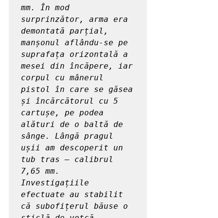
mm. În mod 
surprinzător, arma era 
demontată parțial, 
manșonul aflându-se pe 
suprafața orizontală a 
mesei din încăpere, iar 
corpul cu mânerul 
pistol în care se găsea 
și încărcătorul cu 5 
cartușe, pe podea 
alături de o baltă de 
sânge. Lângă pragul 
ușii am descoperit un 
tub tras – calibrul 
7,65 mm.

Investigațiile 
efectuate au stabilit 
că subofițerul băuse o 
sticlă de votcă 