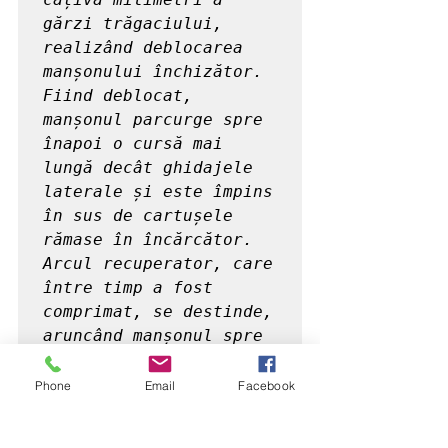
gărzi trăgaciului, 
realizând deblocarea 
manșonului închizător. 
Fiind deblocat, 
manșonul parcurge spre 
înapoi o cursă mai 
lungă decât ghidajele 
laterale și este împins 
în sus de cartușele 
rămase în încărcător. 
Arcul recuperator, care 
între timp a fost 
comprimat, se destinde, 
aruncând manșonul spre 
înainte. Dacă manșonul 
întâlnește ținta (în 
Phone
Email
Facebook
cazul sinuciderii, 
capul victimei), cade 