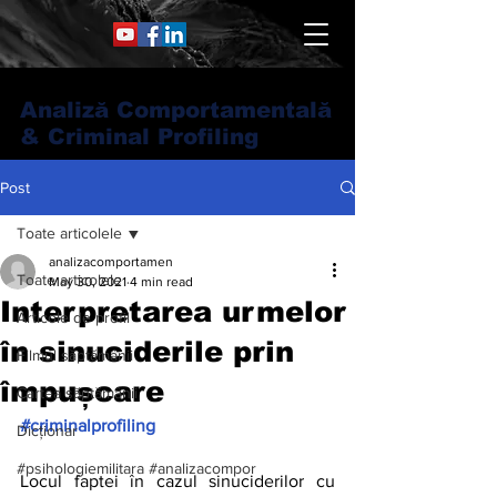
Analiză Comportamentală
& Criminal Profiling
Post
Toate articolele
analizacomportamen
Toate articolele
May 30, 2021
4 min read
Interpretarea urmelor
Articole de profil
în sinuciderile prin
Filmul săptămânii
împușcare
Cartea săptămânii
#criminalprofiling
Dicționar
#psihologiemilitara #analizacompor
Locul faptei în cazul sinuciderilor cu 