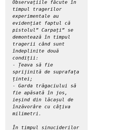
Observațiile făcute în 
timpul tragerilor 
experimentale au 
evidențiat faptul că 
pistolul” Carpați” se 
demontează în timpul 
tragerii când sunt 
îndeplinite două 
condiții:
- 
Țeava să fie 
sprijinită de suprafața 
țintei;
- 
Garda trăgaciului să 
fie apăsată în jos, 
ieșind din lăcașul de 
înzăvorâre cu câțiva 
milimetri.
În timpul sinuciderilor 