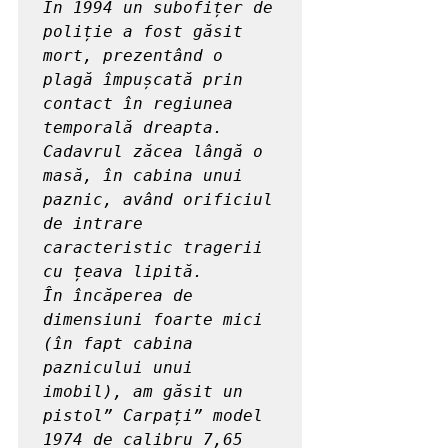
În 1994 un subofițer de 
poliție a fost găsit 
mort, prezentând o 
plagă împușcată prin 
contact în regiunea 
temporală dreapta. 
Cadavrul zăcea lângă o 
masă, în cabina unui 
paznic, având orificiul 
de intrare 
caracteristic tragerii 
cu țeava lipită.

În încăperea de 
dimensiuni foarte mici 
(în fapt cabina 
paznicului unui 
imobil), am găsit un 
pistol” Carpați” model 
1974 de calibru 7,65 