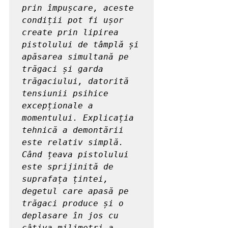
prin împușcare, aceste 
condiții pot fi ușor 
create prin lipirea 
pistolului de tâmplă și 
apăsarea simultană pe 
trăgaci și garda 
trăgaciului, datorită 
tensiunii psihice 
excepționale a 
momentului. Explicația 
tehnică a demontării 
este relativ simplă. 
Când țeava pistolului 
este sprijinită de 
suprafața țintei, 
degetul care apasă pe 
trăgaci produce și o 
deplasare în jos cu 
câțiva milimetri a 