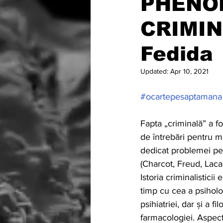
PHENO
CRIMIN
Fedida
Updated:
Apr 10, 2021
#ocartepesaptamana
Fapta „criminală” a f
de întrebări pentru ma
dedicat problemei per
(Charcot, Freud, Laca
Istoria criminalisticii 
timp cu cea a psiholog
psihiatriei, dar și a fi
farmacologiei. Aspec