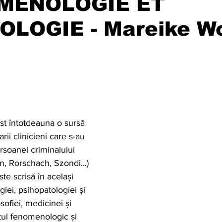
MENOLOGIE ET
OLOGIE - Mareike Wo
ost întotdeauna o sursă 
rii clinicieni care s-au 
soanei criminalului 
n, Rorschach, Szondi...)
este scrisă în același 
iei, psihopatologiei și 
losofiei, medicinei și 
tul fenomenologic și 