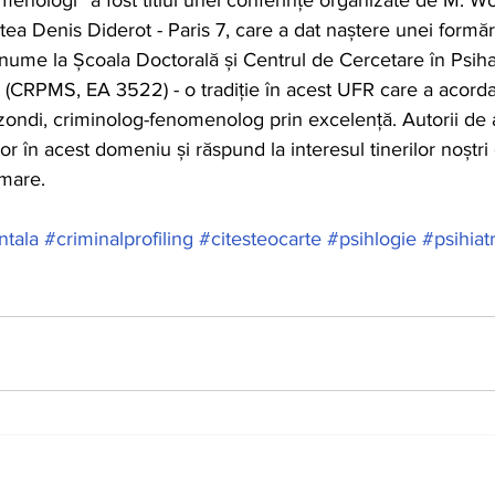
enologi” a fost titlul unei conferințe organizate de M. Wol
tea Denis Diderot - Paris 7, care a dat naștere unei formăr
nume la Școala Doctorală și Centrul de Cercetare în Psiha
 (CRPMS, EA 3522) - o tradiție în acest UFR care a acorda
 Szondi, criminolog-fenomenolog prin excelență. Autorii de 
or în acest domeniu și răspund la interesul tinerilor noștri 
rmare.
ntala
#criminalprofiling
#citesteocarte
#psihlogie
#psihiat