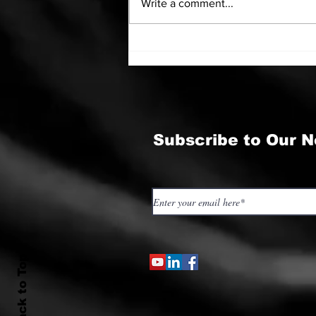
Write a comment...
Mafia ca sistem
psihologic
Subscribe to Our N
Back to Top