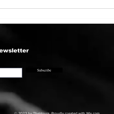
#3 The Nurture
#2 
Assumption - J.R. Harris
Assu
ewsletter
Subscribe
© 2023 by TheHours. Proudly created with
Wix.com