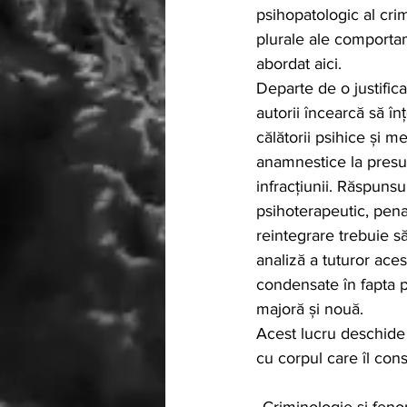
psihopatologic al cri
plurale ale comportam
abordat aici.
Departe de o justific
autorii încearcă să î
călătorii psihice și m
anamnestice la presup
infracțiunii. Răspunsur
psihoterapeutic, pena
reintegrare trebuie s
analiză a tuturor aces
condensate în fapta 
majoră și nouă.
Acest lucru deschide 
cu corpul care îl cons