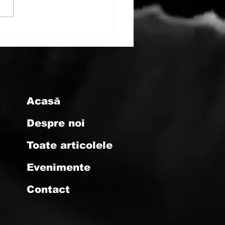
The Nurture
mption - J.R. Harris
Acasă
Despre noi
Toate articolele
Evenimente
Contact