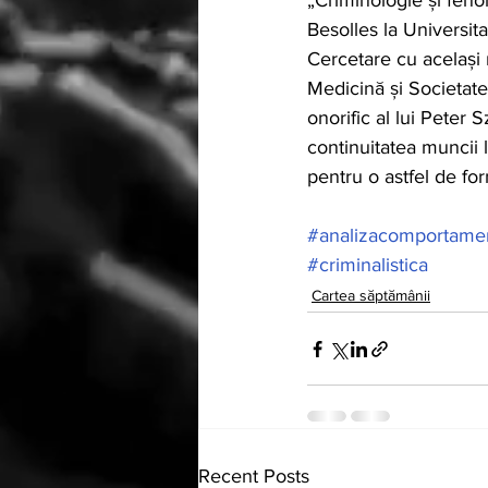
„Criminologie și fenom
Besolles la Universita
Cercetare cu același 
Medicină și Societate
onorific al lui Peter
continuitatea muncii l
pentru o astfel de fo
#analizacomportame
#criminalistica
Cartea săptămânii
Recent Posts