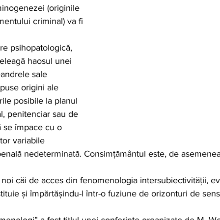
minogenezei (originile 
entului criminal) va fi 
are psihopatologică, 
nțeleagă haosul unei 
eandrele sale 
use origini ale 
ile posibile la planul 
l, penitenciar sau de 
ă se împace cu o 
tor variabile 
penală nedeterminată. Consimțământul este, de asemenea
noi căi de acces din fenomenologia intersubiectivității, ev
tituie și împărtășindu-l într-o fuziune de orizonturi de sens