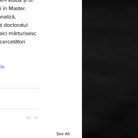
f-Fédida și dr. 
i în Master. 
naliză, 
t doctoratul 
aici mărturisesc 
cercetători 
rie
See All