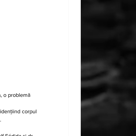
, o problemă 
idențiind corpul 
.