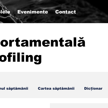
lele
Evenimente
Contact
ortamentală
ofiling
mul săptămânii
Cartea săptămânii
Dicționar