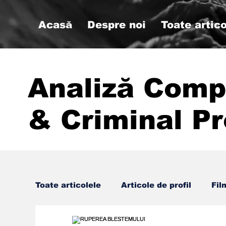
Acasă
Despre noi
Toate artico
Analiză Comp
& Criminal Pr
Toate articolele
Articole de profil
Fil
#psihologiemilitara #analizacompor