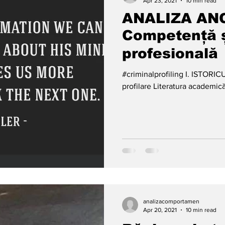
Apr 23, 2021
10 min read
ANALIZA ANC
Competență ș
profesională
#criminalprofiling I. ISTORI
profilare Literatura academică
analizacomportamen
Apr 20, 2021
10 min read