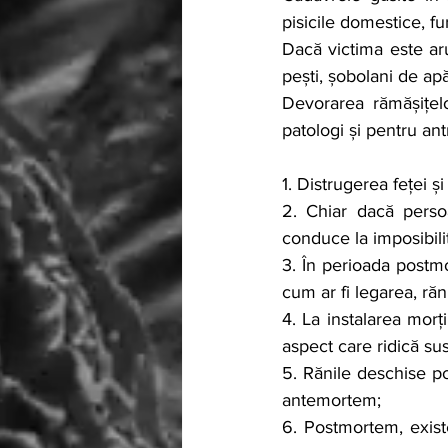
pisicile domestice, fu
Dacă victima este aru
pești, șobolani de apă
Devorarea rămășițel
patologi și pentru antr
1. Distrugerea feței și
2. Chiar dacă perso
conduce la imposibilita
3. În perioada postmor
cum ar fi legarea, răn
4. La instalarea morț
aspect care ridică su
5. Rănile deschise po
antemortem;
6. Postmortem, existe