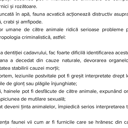
rnici și rozătoare.
ncată în apă, fauna acvatică acționează distructiv asupra
, crabi și amfipode.
or umane de către animale ridică serioase probleme 
opologia criminalistică, astfel:
 a dentiției cadavrului, fac foarte dificilă identificarea acest
ana a decedat din cauze naturale, devorarea organelor
tea stabilirii cauzei morții;
tem, leziunile postvitale pot fi greșit interpretate drept l
ile de glonț sau plăgile înjunghiate;
ii, hainele pot fi desfăcute de către animale, expunând or
spiciunea de mutilare sexuală;
t deveni ținta animalelor, împiedică serios interpretarea ta
nța faunei vii cum ar fi furnicile care se hrănesc din c