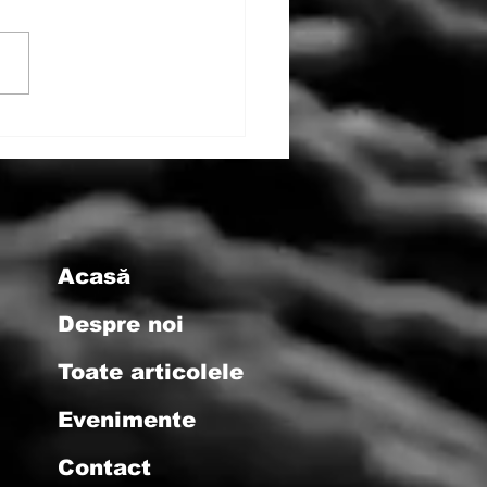
ența Tatălui: O
spectivă
analitică
Acasă
Despre noi
Toate articolele
Evenimente
Contact