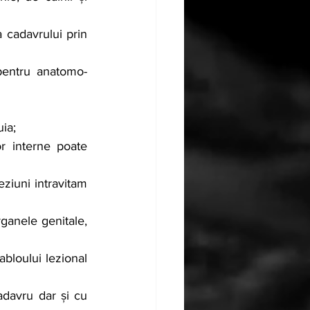
 cadavrului prin 
pentru anatomo-
uia;
 interne poate 
eziuni intravitam 
ganele genitale, 
bloului lezional 
adavru dar și cu 