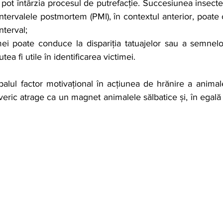
, pot întârzia procesul de putrefacție. Succesiunea insectel
 intervalele postmortem (PMI), în contextul anterior, poate 
nterval;
ei poate conduce la dispariția tatuajelor sau a semnelor
tea fi utile în identificarea victimei.
lul factor motivațional în acțiunea de hrănire a animale
ric atrage ca un magnet animalele sălbatice și, în egală