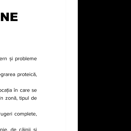
ANE
ern și probleme 
grarea proteică, 
cația în care se 
n zonă, tipul de 
rugeri complete, 
e, de câinii și 