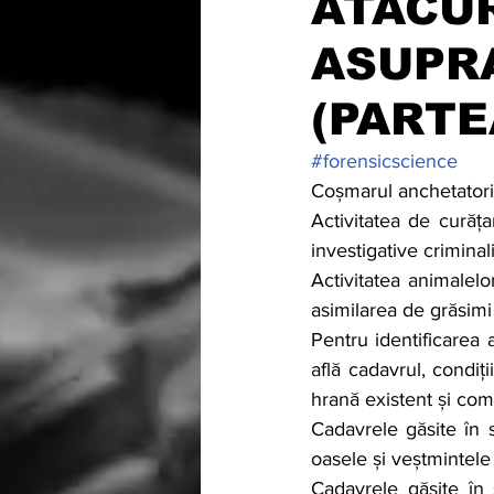
ATACU
ASUPR
(PARTEA
#forensicscience
Coșmarul anchetatoril
Activitatea de curăț
investigative criminali
Activitatea animalelo
asimilarea de grăsimi
Pentru identificarea 
află cadavrul, condiț
hrană existent și com
Cadavrele găsite în s
oasele și veștmintele
Cadavrele găsite în 