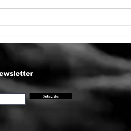
”Fă-ți patul!”
Abs
Per
Psih
ewsletter
Subscribe