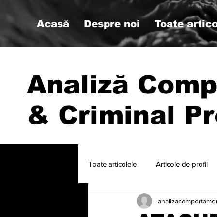
Acasă
Despre noi
Toate artico
Analiză Comp
& Criminal Pr
Toate articolele
Articole de profil
analizacomportame
#psihologiemilitara #analizacompo