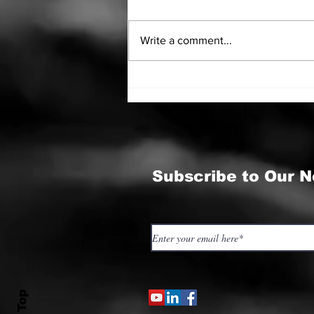
Write a comment...
Odiseea întoarcerii
către Sine
Subscribe to Our N