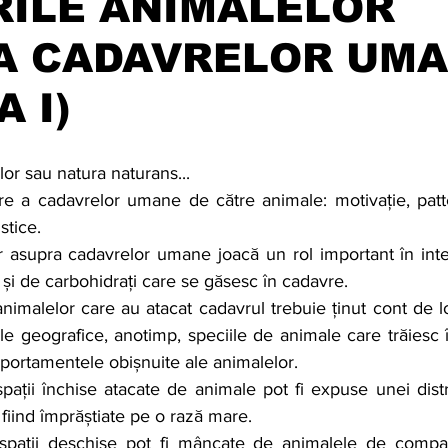
RILE ANIMALELOR
A CADAVRELOR UM
 I)
or sau natura naturans...
are a cadavrelor umane de către animale: motivație, patt
stice.
r asupra cadavrelor umane joacă un rol important în inte
 și de carbohidrați care se găsesc în cadavre.
animalelor care au atacat cadavrul trebuie ținut cont de lo
iile geografice, anotimp, speciile de animale care trăiesc î
portamentele obișnuite ale animalelor.
pații închise atacate de animale pot fi expuse unei dist
 fiind împrăștiate pe o rază mare.
spații deschise pot fi mâncate de animalele de compani