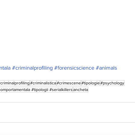
ntala
#criminalprofiling
#forensicscience
#animals
criminalprofiling
#criminalistica
#crimescene
#tipologie
#psychology
comportamentala #tipologii #serialkillers
ancheta