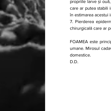
propriile larve și ouă
care ar putea stabili
în estimarea acestui i
7. Pierderea epiderm
chirurgicală care ar pu
FOAMEA este principa
umane. Mirosul cadave
domestice.
D.D.