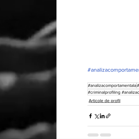
#analizacomportame
#analizacomportamentala
#
#criminalprofiling #analiza
Articole de profil