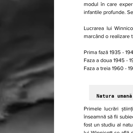
modul în care experie
infantile profunde. Se
Lucrarea lui Winnicot
marcând o realizare t
Prima fază 1935 - 194
Faza a doua 1945 - 1
Faza a treia 1960 - 19
Natura umană
Primele lucrări știi
înseamnă să fii subiect
fost un studiu al nat
lui Winnicott se află