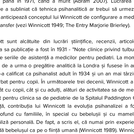
până în 1971, când a murit (Abram 2007). Lucrarea an
re a subliniat că tehnica psihanalitică ar trebui să urmeze
” anticipează conceptul lui Winnicott de configurare a medi
ransfer (vezi Winnicott 1949; The Entry Marjorie Brierley).
tt sunt alcătuite din lucrări științifice, recenzii, artico
a publicație a fost în 1931 - "Note clinice privind tulburăr
 seriile de asistență a medicilor pentru pediatri. La mome
 de a urma o pregătire analitică la Londra și fusese în 
 calificat ca psihanalist adult în 1934 și un an mai târziu 
bat pentru copii. În următoarele trei decenii, Winnicott a l
ât cu copii, cât și cu adulți, alături de activitatea sa de me
pentru clinica sa de pediatrie de la Spitalul Paddington 
ă, contribuția lui Winnicott la evoluția psihanalizei a 
fund cu familiile, în special cu bebelușii și cu mamele 
iză personală. De fapt, a scris el, că numai prin experien
dă bebelușul ca pe o ființă umană (Winnicott 1989). Winnico