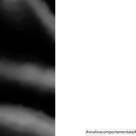
#analizacomportamentala
#