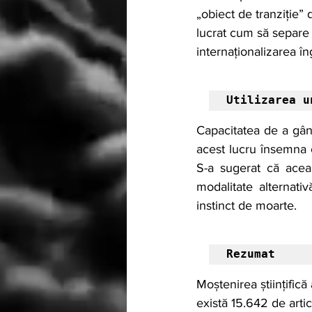
„obiect de tranziție” 
lucrat cum să separe
internaționalizarea îngri
Utilizarea u
Capacitatea de a gând
acest lucru însemna c
S-a sugerat că aceast
modalitate alternati
instinct de moarte.
Rezumat
Moștenirea științifică
există 15.642 de artic