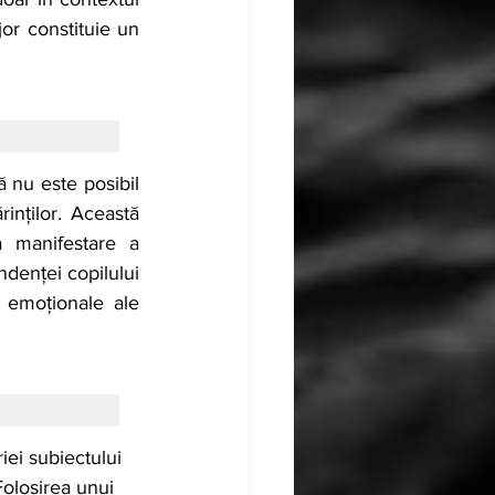
jor constituie un 
 nu este posibil 
inților. Această 
 manifestare a 
ndenței copilului 
e emoționale ale 
iei subiectului 
Folosirea unui 