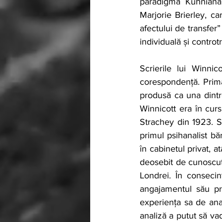
paradigmă Kuhniană 
Marjorie Brierley, ca
afectului de transfer
individuală și controt
Scrierile lui Winnico
corespondență. Prima s
produsă ca una dintre
Winnicott era în curs
Strachey din 1923. S-a
primul psihanalist băr
în cabinetul privat, at
deosebit de cunoscut 
Londrei. În consecinț
angajamentul său pro
experiența sa de anal
analiză a putut să va