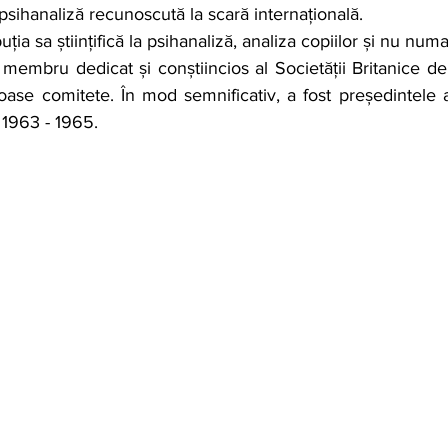
psihanaliză recunoscută la scară internațională.
uția sa științifică la psihanaliză, analiza copiilor și nu numai
membru dedicat și conștiincios al Societății Britanice de 
oase comitete. În mod semnificativ, a fost președintele 
 1963 - 1965.