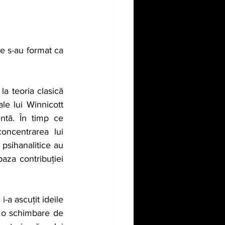
e s-au format ca 
a teoria clasică 
le lui Winnicott 
ntă. În timp ce 
ncentrarea lui 
 psihanalitice au 
baza contribuției 
a ascuțit ideile 
d o schimbare de 