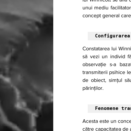
unui mediu facilitator
concept general care s
Configurarea
Constatarea lui Winnic
să vezi un individ fă
observație s-a baza
transmiterii psihice l
de obiect, simțul său
părinților.
Fenomene tra
Acesta este un concep
către capacitatea de 