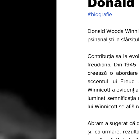
Donald
#biografie
Donald Woods Winnicot
psihanaliști la sfârșit
Contribuția sa la evo
freudiană. Din 1945 î
creează o abordare p
accentul lui Freud 
Winnicott a evidențiat
luminat semnificația r
lui Winnicott se află r
Abram a sugerat că di
și, ca urmare, rezult