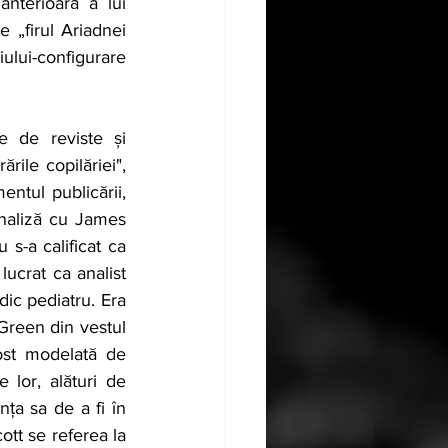
terioară a lui 
 „firul Ariadnei 
ului-configurare 
le de reviste și 
ile copilăriei", 
ntul publicării, 
analiză cu James 
s-a calificat ca 
ucrat ca analist 
dic pediatru. Era 
Green din vestul 
fost modelată de 
lor, alături de 
ța sa de a fi în 
tt se referea la 