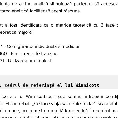
nța de a fi în analiză stimulează pacientul să acceseze 
tarea analitică facilitează acest răspuns.
t a fost identificată ca o matrice teoretică cu 3 faze di
eoretică majoră:
4 - Configurarea individuală a mediului
960 - Fenomene de tranziție
71 - Utilizarea unui obiect.
: cadrul de referință al lui Winnicott
nțifice ale lui Winnicott pun sub semnul întrebării condi
. El a întrebat: „Ce face viața să merite trăită?” și a arătat
urii umane, precum și o metodă terapeutică. În centrul matr
 conceptul unui sentiment al sinelui care ar putea evolua d