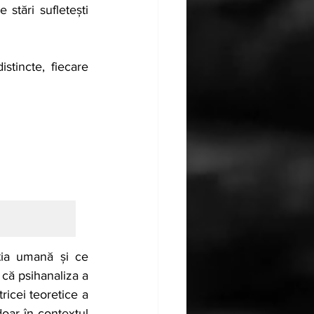
stări sufletești 
stincte, fiecare 
ția umană și ce 
 că psihanaliza a 
icei teoretice a 
oar în contextul 