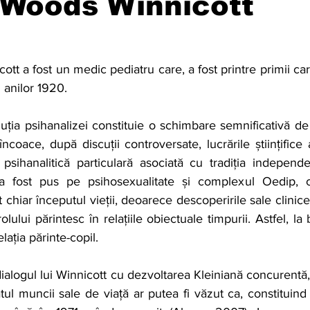
 Woods Winnicott
t a fost un medic pediatru care, a fost printre primii car
ul anilor 1920.
luția psihanalizei constituie o schimbare semnificativă de l
ncoace, după discuții controversate, lucrările științifice a
sihanalitică particulară asociată cu tradiția independe
a fost pus pe psihosexualitate și complexul Oedip, co
 chiar începutul vieții, deoarece descoperirile sale clinice
olului părintesc în relațiile obiectuale timpurii. Astfel, la 
elația părinte-copil.
alogul lui Winnicott cu dezvoltarea Kleiniană concurentă, i-
atul muncii sale de viață ar putea fi văzut ca, constituin