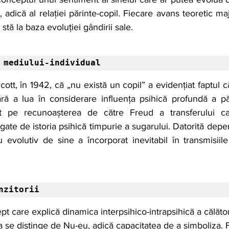
, adică al relației părinte-copil. Fiecare avans teoretic ma
tă la baza evoluției gândirii sale.
 mediului-individual
ott, în 1942, că „nu există un copil” a evidențiat faptul că
ră a lua în considerare influența psihică profundă a păr
t pe recunoașterea de către Freud a transferului ca
egate de istoria psihică timpurie a sugarului. Datorită depe
 evolutiv de sine a încorporat inevitabil în transmisiil
nzitorii
t care explică dinamica interpsihico-intrapsihică a călător
a se distinge de Nu-eu, adică capacitatea de a simboliza. 