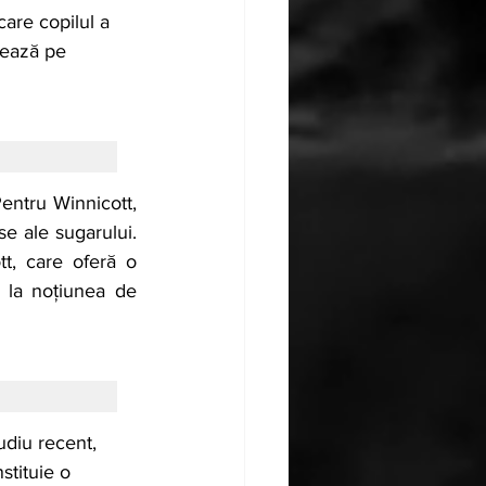
care copilul a 
zează pe 
entru Winnicott, 
e ale sugarului. 
tt, care oferă o 
 la noțiunea de 
udiu recent, 
stituie o 