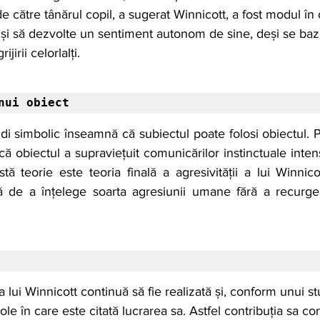
de către tânărul copil, a sugerat Winnicott, a fost modul în 
 și să dezvolte un sentiment autonom de sine, deși se ba
jirii celorlalți.
nui obiect
i simbolic înseamnă că subiectul poate folosi obiectul. P
ă obiectul a supraviețuit comunicărilor instinctuale intens
ă teorie este teoria finală a agresivității a lui Winnico
vă de a înțelege soarta agresiunii umane fără a recurge
 a lui Winnicott continuă să fie realizată și, conform unui st
ole în care este citată lucrarea sa. Astfel contribuția sa con