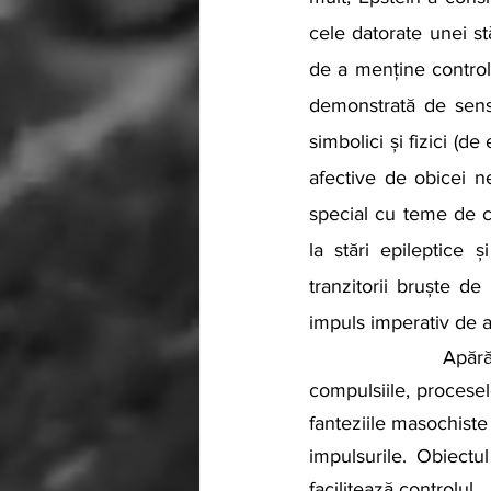
cele datorate unei st
de a menține controlu
demonstrată de sensib
simbolici și fizici (de
afective de obicei ne
special cu teme de c
la stări epileptice 
tranzitorii bruște de
impuls imperativ de a 
               Apărările care se dezvoltă pentru a face față acestor comportamente includ 
compulsiile, procesel
fanteziile masochiste (
impulsurile. Obiectu
facilitează controlul.