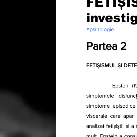
FETIȘIS
investig
#psihologie
Partea 2
FETIȘISMUL ȘI DE
		Epstein (1960) a susținut că unele dintre comportamentele fetișiștilor seamănă cu 
simptomele disfuncț
simptome episodice (i
viscerale care apar b
analizat fetișiștii ș
mult, Epstein a consid