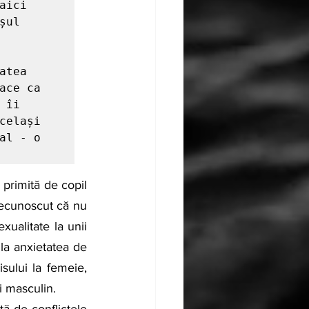
ici 
ul 
tea 
ce ca 
îi 
elași 
l - o 
ecunoscut că nu 
ualitate la unii 
 la anxietatea de 
sului la femeie, 
i masculin.