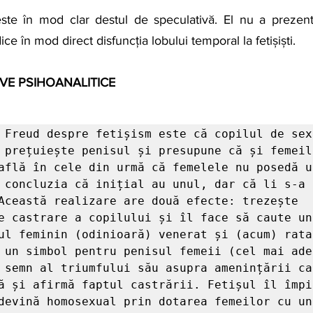
este în mod clar destul de speculativă. El nu a prezent
ice în mod direct disfuncția lobului temporal la fetișiști.
IVE PSIHOANALITICE
 Freud despre fetișism este că copilul de sex 
 prețuiește penisul și presupune că și femeil
află în cele din urmă că femelele nu posedă u
 concluzia că inițial au unul, dar că li s-a 
Această realizare are două efecte: trezește 
e castrare a copilului și îl face să caute un
ul feminin (odinioară) venerat și (acum) ratat
 un simbol pentru penisul femeii (cel mai ades
 semn al triumfului său asupra amenințării ca
ă și afirmă faptul castrării. Fetișul îl împi
devină homosexual prin dotarea femeilor cu un