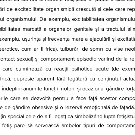
ări de excitabilitate organismică crescută și cele care repr
l organismului. De exemplu, excitabilitatea organismului
ilitatea marcată a organelor genitale și a tractului alim
 exemplu, ușurința și frecvența mare a ejaculării și excitația
erotice, cum ar fi frica), tulburări de somn cu vise neobi
ontact sexual) și comportament episodic variind de la rel
și care culminează cu reacții psihotice acute (de exem
 frică, depresie aparent fără legătură cu conținutul actual
îndeplini anumite funcții motorii și ocazional gândire forța
e de gândire obsesive și o rezervă emoțională de fațadă.
în special cele de a fi legat) ca simbolizând lupta fetișistul
l fetiș pare să servească ambelor tipuri de comportamen