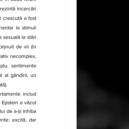
ezintă încercări 
 crescută a fost 
entar la stimuli 
 sexuală la stări 
șnuit de vii (în 
ativ necomplex, 
plu, sentimente 
 al gândirii, un 
tă).
 Epstein a văzut 
ui de a-și inhiba 
te: excită, dar 