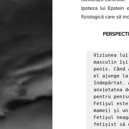
Ipoteza lui Epstein 
fiziologică care să ind
  PERSPECT
Viziunea lui
masculin își
penis. Când 
el ajunge la
îndepărtat. 
anxietatea d
pentru penis
Fetișul este
mamei) și un
Fetișul neag
fetișist să 