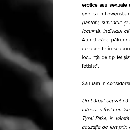
erotice sau sexuale 
explică în Lowenstein
pantofii, sutienele și
locuință, individul c
Atunci când pătrunder
de obiecte în scopuri
locuință de tip fetiși
fetișist".
Să luăm în considerar
Un bărbat acuzat că a
interior a fost condam
Tyrel Pitka, în vârst
acuzație de furt prin