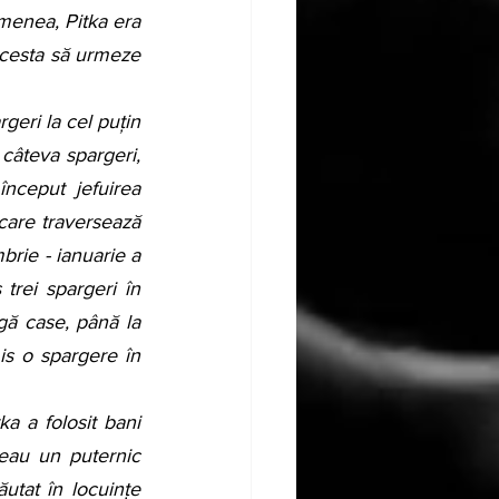
menea, Pitka era 
acesta să urmeze 
geri la cel puțin 
câteva spargeri, 
început jefuirea 
are traversează 
rie - ianuarie a 
trei spargeri în 
gă case, până la 
mis o spargere în 
a a folosit bani 
eau un puternic 
tat în locuințe 