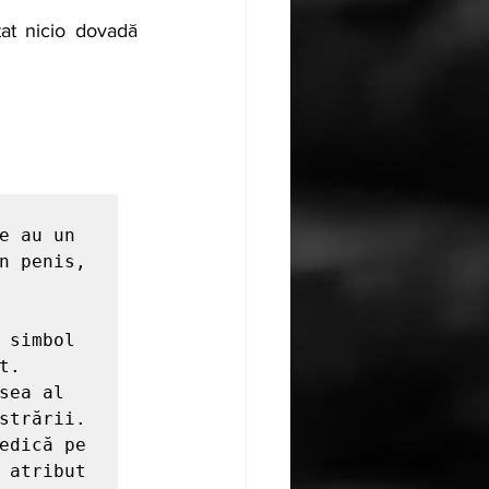
at nicio dovadă 
e au un 
n penis, 
 simbol 
. 
ea al 
strării. 
edică pe 
 atribut 