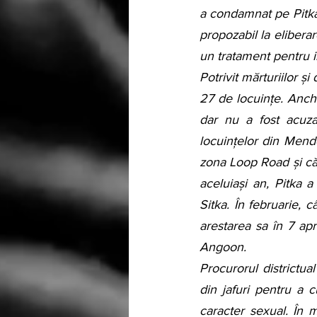
a condamnat pe Pitka 
propozabil la elibera
un tratament pentru in
Potrivit mărturiilor ș
27 de locuințe. Anchet
dar nu a fost acuzat 
locuințelor din Mend
zona Loop Road și cău
aceluiași an, Pitka a
Sitka. În februarie, 
arestarea sa în 7 apri
Angoon.
Procurorul districtua
din jafuri pentru a 
caracter sexual. În 