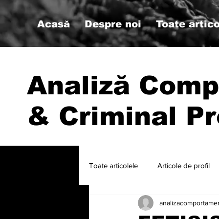
Acasă
Despre noi
Toate artico
Analiză Comp
& Criminal Pr
Toate articolele
Articole de profil
analizacomportame
#psihologiemilitara #analizacompo