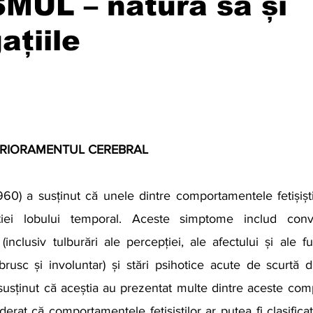
MUL – natura sa și
ațiile
TERIORAMENTUL CEREBRAL
iei lobului temporal. Aceste simptome includ convuls
nclusiv tulburări ale percepției, ale afectului și ale fun
rusc și involuntar) și stări psihotice acute de scurtă d
i a susținut că aceștia au prezentat multe dintre aceste co
erat că comportamentele fetișiștilor ar putea fi clasificate