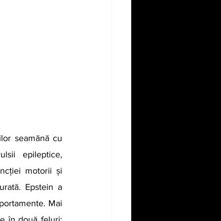
ii epileptice, 
cției motorii și 
urată. Epstein a 
mportamente. Mai 
 în două feluri: 