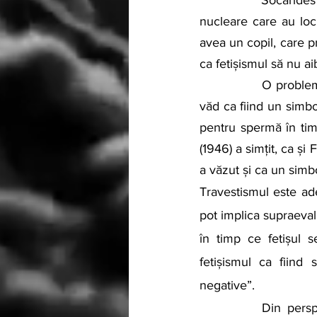
               Socarides (1960) a susținut că dezvoltarea fetișismului poate fi legată de conflictele 
nucleare care au loc
avea un copil, care p
ca fetișismul să nu ai
               O problemă asupra căreia psihanaliştii au speculat este simbolismul fetişului. Unii îl 
văd ca fiind un simbo
pentru spermă în timp
(1946) a simțit, ca și
a văzut și ca un simbo
Travestismul este ade
pot implica supraeval
în timp ce fetișul 
fetișismul ca fiind 
negative”.
		Din pers