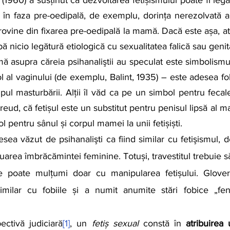
 în faza pre-oedipală, de exemplu, dorința nerezolvată a 
rovine din fixarea pre-oedipală la mamă. Dacă este așa, atu
bă nicio legătură etiologică cu sexualitatea falică sau genit
l al vaginului (de exemplu, Balint, 1935) – este adesea folo
ul masturbării. Alții îl văd ca pe un simbol pentru fecale
 Freud, că fetișul este un substitut pentru penisul lipsă al m
l pentru sânul și corpul mamei la unii fetișiști.
sea văzut de psihanalişti ca fiind similar cu fetişismul,
uarea îmbrăcămintei feminine. Totuși, travestitul trebuie să
se poate mulțumi doar cu manipularea fetișului. Glover
similar cu fobiile și a numit anumite stări fobice „fen
pectivă judiciară
[1]
, un 
fetiș sexual
 constă în 
atribuirea 