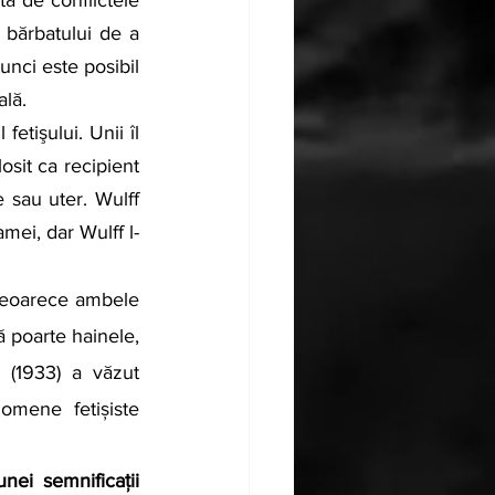
bărbatului de a 
nci este posibil 
ală.
sit ca recipient 
 sau uter. Wulff 
amei, dar Wulff l-
 deoarece ambele 
 poarte hainele, 
 (1933) a văzut 
omene fetișiste 
unei semnificații 