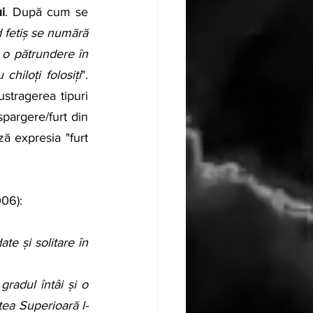
i
. După cum se 
d fetiș se numără 
c o pătrundere în 
chiloți folosiți
". 
stragerea tipuri 
pargere/furt din 
ză expresia "furt 
006):
e și solitare în 
radul întâi și o 
tea Superioară l-