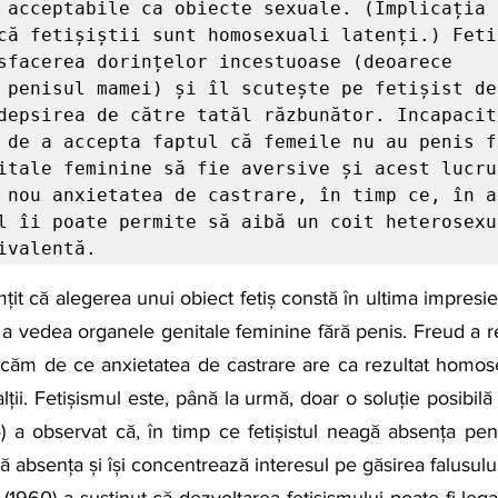
 acceptabile ca obiecte sexuale. (Implicația a
că fetișiștii sunt homosexuali latenți.) Fetiș
sfacerea dorințelor incestuoase (deoarece 
 penisul mamei) și îl scutește pe fetișist de 
depsirea de către tatăl răzbunător. Incapacita
 de a accepta faptul că femeile nu au penis fa
itale feminine să fie aversive și acest lucru 
 nou anxietatea de castrare, în timp ce, în ac
l îi poate permite să aibă un coit heterosexua
ivalentă.
 a vedea organele genitale feminine fără penis. Freud a r
licăm de ce anxietatea de castrare are ca rezultat homosex
 alții. Fetișismul este, până la urmă, doar o soluție posibilă
) a observat că, în timp ce fetișistul neagă absența peni
absența și își concentrează interesul pe găsirea falusulu