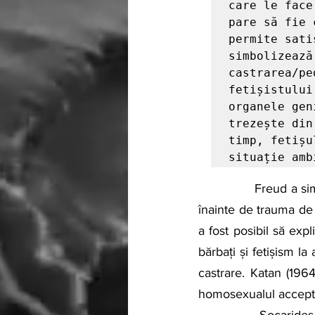
care le face
pare să fie 
permite sati
simbolizează
castrarea/pe
fetișistului
organele gen
trezește din
timp, fetișu
situație amb
               Freud a simțit că alegerea unui obiect fetiș constă în ultima impresie primită de copil 
înainte de trauma de
a fost posibil să exp
bărbați și fetișism la
castrare. Katan (1964
homosexualul acceptă 