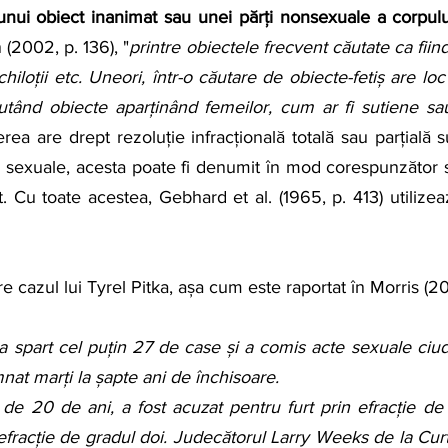
unui obiect inanimat sau unei părți nonsexuale a corpulu
 (2002, p. 136), "
printre obiectele frecvent căutate ca fiin
 chiloții etc. Uneori, într-o căutare de obiecte-fetiș are lo
ăutând obiecte aparținând femeilor, cum ar fi sutiene sau 
ea are drept rezoluție infracțională totală sau parțială su
 sexuale, acesta poate fi denumit în mod corespunzător s
st. Cu toate acestea, Gebhard et al. (1965, p. 413) utilizea
e cazul lui Tyrel Pitka, așa cum este raportat în Morris (2
 spart cel puțin 27 de case și a comis acte sexuale ciudat
nat marți la șapte ani de închisoare.
ă de 20 de ani, a fost acuzat pentru furt prin efracție de g
 efracție de gradul doi. Judecătorul Larry Weeks de la Cur