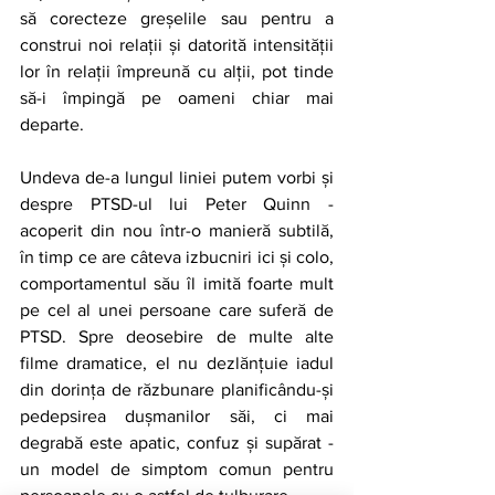
să corecteze greșelile sau pentru a 
construi noi relații și datorită intensității 
lor în relații împreună cu alții, pot tinde 
să-i împingă pe oameni chiar mai 
departe.
Undeva de-a lungul liniei putem vorbi și 
despre PTSD-ul lui Peter Quinn - 
acoperit din nou într-o manieră subtilă, 
în timp ce are câteva izbucniri ici și colo, 
comportamentul său îl imită foarte mult 
pe cel al unei persoane care suferă de 
PTSD. Spre deosebire de multe alte 
filme dramatice, el nu dezlănțuie iadul 
din dorința de răzbunare planificându-și 
pedepsirea dușmanilor săi, ci mai 
degrabă este apatic, confuz și supărat - 
un model de simptom comun pentru 