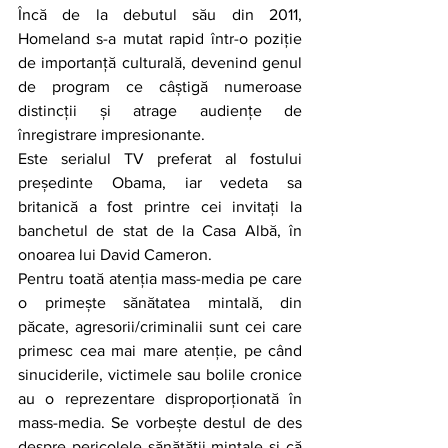
Încă de la debutul său din 2011, 
Homeland s-a mutat rapid într-o poziție 
de importanță culturală, devenind genul 
de program ce câștigă numeroase 
distincții și atrage audiențe de 
înregistrare impresionante. 
Este serialul TV preferat al fostului 
președinte Obama, iar vedeta sa 
britanică a fost printre cei invitați la 
banchetul de stat de la Casa Albă, în 
onoarea lui David Cameron.
Pentru toată atenția mass-media pe care 
o primește sănătatea mintală, din 
păcate, agresorii/criminalii sunt cei care 
primesc cea mai mare atenție, pe când 
sinuciderile, victimele sau bolile cronice 
au o reprezentare disproporționată în 
mass-media. Se vorbește destul de des   
despre pericolele sănătății mintale și că 