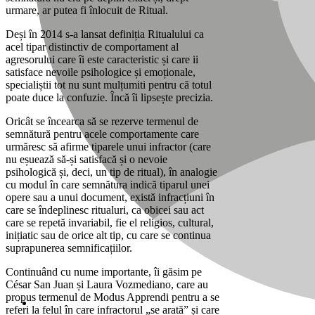
urmare, ar putea fi înlocuit de Ritual.
Deși în 2014 s-a lansat definiția Ritualului ca
acel tipar distinctiv de comportament al
agresorului care îi este caracteristic și care ii
satisface nevoile psihologice și emoționale,
specialiștii tot nu sunt mulțumiti pentru că totul
poate duce la confuzie. Încă îi lipsește precizia.
Oricât se încearca să se rezerve termenul de
semnătură pentru acele comportamente care
urmăresc să afirme tiparele unui infractor (care
nu eșuează să-și satisfacă și o nevoie
psihologică și, deci, un tip de ritual), în analogie
cu modul în care semnătura indică tiparul unei
opere sau a unui document, există infracțiuni în
care se îndeplinesc ritualuri, ca obicei sau act
care se repetă invariabil, fie el religios, cultural,
inițiatic sau de orice alt tip, cu care se continua
suprapunerea semnificațiilor.
Continuând cu nume importante, îi găsim pe
César San Juan și Laura Vozmediano, care au
propus termenul de Modus Apprendi pentru a se
referi la felul în care infractorul „se arată” și care