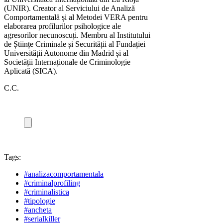
(UNIR). Creator al Serviciului de Analiză
Comportamentală și al Metodei VERA pentru
elaborarea profilurilor psihologice ale
agresorilor necunoscuți. Membru al Institutului
de Științe Criminale și Securității al Fundației
Universității Autonome din Madrid și al
Societății Internaționale de Criminologie
Aplicată (SICA).
C.C.
Tags:
#analizacomportamentala
#criminalprofiling
#criminalistica
#tipologie
#ancheta
#serialkiller