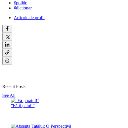
#politie
#dictionar
Articole de profil
Recent Posts
See All
”Fă-ți patul!”