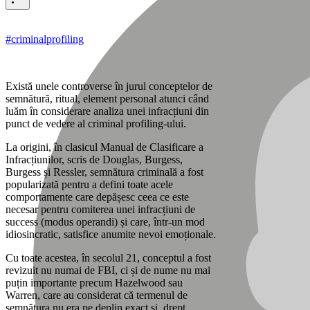
#criminalprofiling
Există unele controverse în jurul conceptelor de
semnătură, ritual, element personal atunci când
luăm în considerare analiza unei infracțiuni din
punct de vedere al criminal profiling-ului.
La origini, în clasicul Manual de Clasificare a
Infracțiunilor, scris de Douglas, Burgess,
Burgess și Ressler, semnătura criminală a fost
popularizată pentru a defini toate acele
comportamente care depășesc ceea ce este
necesar pentru comiterea unei infracțiuni de
success (modus operandi) și care, într-un mod
idiosincratic, satisfice anumite nevoi emoționale.
Cu toate acestea, în secolul 21, conceptul a fost
revizuit nu numai de FBI, ci și de nume nu mai
puțin importante precum Hazelwood sau
Warren, care au considerat că termenul de
semnătura nu era pe deplin exact și, drept