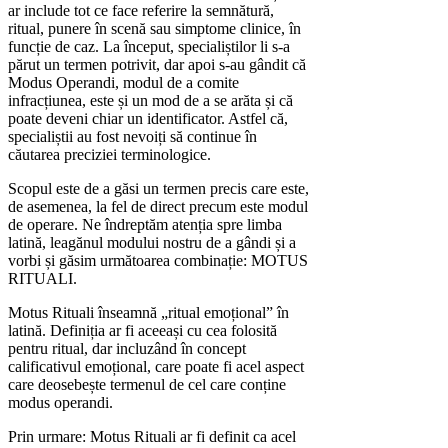
ar include tot ce face referire la semnătură,
ritual, punere în scenă sau simptome clinice, în
funcție de caz. La început, specialiștilor li s-a
părut un termen potrivit, dar apoi s-au gândit că
Modus Operandi, modul de a comite
infracțiunea, este și un mod de a se arăta și că
poate deveni chiar un identificator. Astfel că,
specialiștii au fost nevoiți să continue în
căutarea preciziei terminologice.
Scopul este de a găsi un termen precis care este,
de asemenea, la fel de direct precum este modul
de operare. Ne îndreptăm atenția spre limba
latină, leagănul modului nostru de a gândi și a
vorbi și găsim următoarea combinație: MOTUS
RITUALI.
Motus Rituali înseamnă „ritual emoțional” în
latină. Definiția ar fi aceeași cu cea folosită
pentru ritual, dar incluzând în concept
calificativul emoțional, care poate fi acel aspect
care deosebește termenul de cel care conține
modus operandi.
Prin urmare: Motus Rituali ar fi definit ca acel