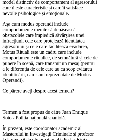
model distinctiv de comportament al agresorului
care îi este caracteristic și care îi satisface
nevoile psihologice și emoționale.
Așa cum modus operandi include
comportamente menite să depășească
obstacolele care împiedică săvârșirea unei
infracțiuni, cele care protejează identitatea
agresorului și cele care facilitează evadarea,
Motus Rituali este un cadru care include
comportamente ritualice, de semnătură și cele de
punere în scenă, care transmit un mesaj (pentru
a le diferenția de cele care au ca scop evitarea
identificării, care sunt reprezentate de Modus
Operandi).
Ce părere aveți despre acest termen?
Termen a fost propus de către Juan Enrique
Soto - Poliția națională spaniolă.
În prezent, este coordonator academic al
Masterului în Investigații Criminale și profesor
la Universitatea Internațională din La Rioja