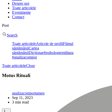
Despre noi
Toate articolele
Evenimente
Contact
Post
Search
Toate articolele
Articole de profil
Filmul
săptămânii
Cartea
săptămânii
Dicționar
#psihologiemilitara
#analizacompor
Toate articolele
Close
Motus Rituali
analizacomportamen
Sep 11, 2023
3 min read