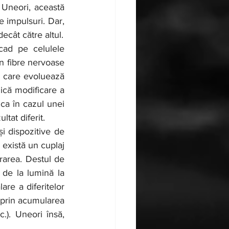
 Uneori, această 
 impulsuri. Dar, 
ecât către altul.
n fibre nervoase 
ă care evoluează 
ică modificare a 
ca în cazul unei 
ltat diferit.
există un cuplaj 
rarea. Destul de 
 de la lumină la 
are a diferitelor 
 prin acumularea 
.). Uneori însă, 