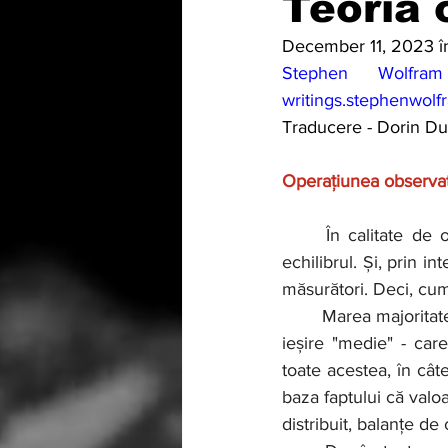
Teoria 
December 11, 2023
î
writings.stephenwol
Traducere - Dorin Du
Operațiunea observat
	În calitate de oameni, avem simțuri precum văzul, auzul, atingerea, gustul, mirosul și 
echilibrul. Și, prin i
măsurători. Deci, cum
	Marea majoritate agregă, de fapt, un număr mare de intrări mici pentru a genera un fel de 
ieșire "medie" - care
toate acestea, în câte
baza faptului că valoa
distribuit, balanțe de 