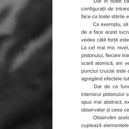
	Dar în toate cazurile, ceea ce se întâmplă în mod fundamental este că o mulțime de 
configurații de intrar
face ca toate stările 
	Ca exemplu, să luăm în considerare măsurarea presiunii unui gaz. Există diverse moduri 
de a face acest lucr
vedea câtă forță este
La cel mai mic nivel,
pistonului, fiecare tr
scară atomică, am v
punctul crucial este 
agregând efectele tut
	Dar de ce funcționează în acest fel? În esență, pentru că forțele intermoleculare din 
interiorul pistonului
spus mai abstract, ex
observator și ceea c
	Observăm același model de bază la nesfârșit. Există o anumită formă de transducție care 
cuplează elementele i