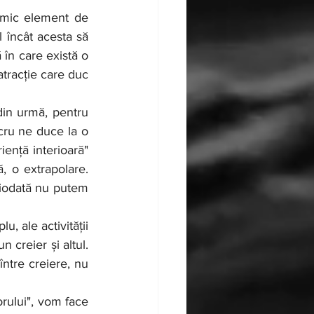
 mic element de 
 încât acesta să 
în care există o 
tracție care duc 
cru ne duce la o 
ență interioară" 
 o extrapolare. 
iodată nu putem 
creier și altul. 
ntre creiere, nu 