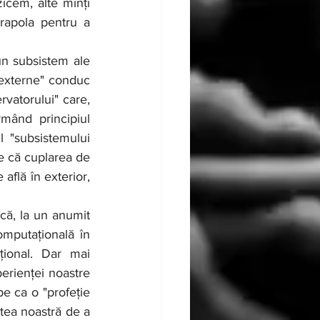
cem, alte minți 
apola pentru a 
 externe" conduc 
rvatorului" care, 
mând principiul 
l "subsistemului 
e că cuplarea de 
află în exterior, 
omputațională în 
ional. Dar mai 
perienței noastre 
e ca o "profeție 
ea noastră de a 