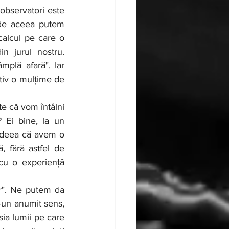
de aceea putem 
calcul pe care o 
 jurul nostru. 
mplă afară". Iar 
tiv o mulțime de 
 Ei bine, la un 
ideea că avem o 
 fără astfel de 
cu o experiență 
-un anumit sens, 
ia lumii pe care 