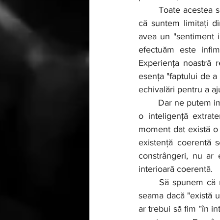
	Toate acestea se întorc la ideea că o caracteristică crucială a noastră ca observatori este 
că suntem limitați 
avea un "sentiment in
efectuăm este infim
Experiența noastră re
esența "faptului de a
echivalări pentru a aj
	Dar ne putem imagina un viitor în care să ne "extindem mintea"? Sau poate că vom întâlni 
o inteligență extrat
moment dat există o 
existență coerentă s
constrângeri, nu ar 
interioară coerentă.
	Să spunem că ni se arată un sistem - să zicem în natură - "din exterior". Ne putem da 
seama dacă "există un
ar trebui să fim "în 