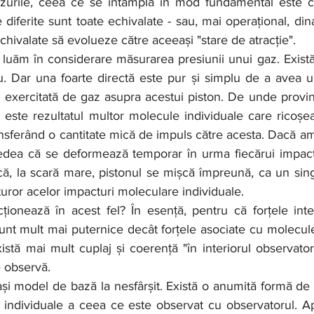
e diferite sunt toate echivalate - sau, mai operațional, din
echivalate să evolueze către aceeași "stare de atracție".
u. Dar una foarte directă este pur și simplu de a avea un
 exercitată de gaz asupra acestui piston. De unde provin
 este rezultatul multor molecule individuale care ricoșe
ansferând o cantitate mică de impuls către acesta. Dacă am p
edea că se deformează temporar în urma fiecărui impact
că, la scară mare, pistonul se mișcă împreună, ca un singu
uror acelor impacturi moleculare individuale.
 sunt mult mai puternice decât forțele asociate cu molecule
istă mai mult cuplaj și coerență "în interiorul observatoru
e observă.
ndividuale a ceea ce este observat cu observatorul. Apoi