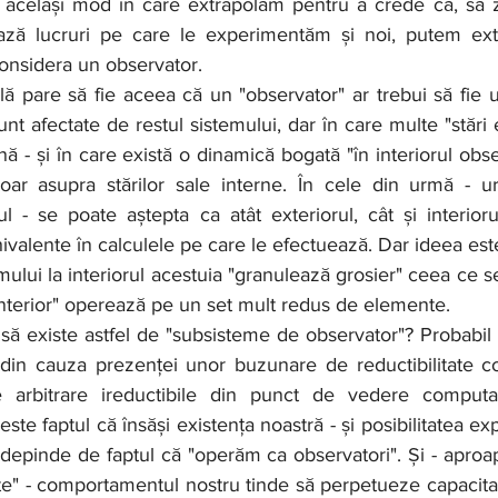
n același mod în care extrapolăm pentru a crede că, să zi
ă lucruri pe care le experimentăm și noi, putem extr
nsidera un observator.
sunt afectate de restul sistemului, dar în care multe "stări
nă - și în care există o dinamică bogată "în interiorul obse
ar asupra stărilor sale interne. În cele din urmă - ur
l - se poate aștepta ca atât exteriorul, cât și interioru
hivalente în calculele pe care le efectuează. Dar ideea est
mului la interiorul acestuia "granulează grosier" ceea ce se 
l interior" operează pe un set mult redus de elemente.
l din cauza prezenței unor buzunare de reductibilitate c
 arbitrare ireductibile din punct de vedere computaț
ste faptul că însăși existența noastră - și posibilitatea ex
 depinde de faptul că "operăm ca observatori". Și - aproap
te" - comportamentul nostru tinde să perpetueze capacitat