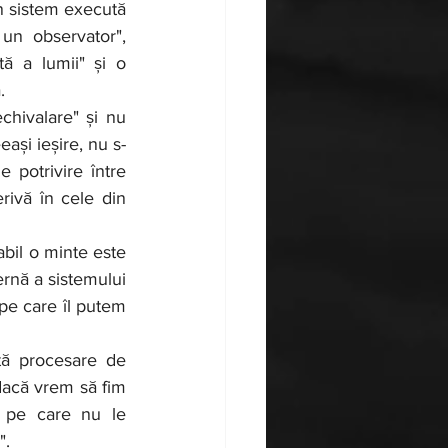
un sistem execută 
un observator", 
ă a lumii" și o 
.
chivalare" și nu 
ași ieșire, nu s-
 potrivire între 
rivă în cele din 
rnă a sistemului 
pe care îl putem 
 dacă vrem să fim 
 pe care nu le 
".