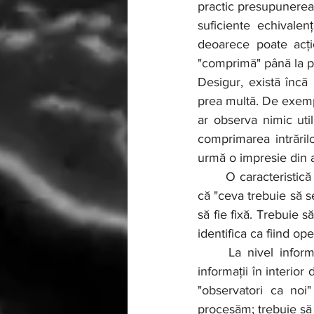
practic presupunerea (
suficiente echivalen
deoarece poate acți
"comprimă" până la pu
Desigur, există încă 
prea multă. De exempl
ar observa nimic util
comprimarea intrărilo
urmă o impresie din 
	O caracteristică crucială a oricărui lucru care poate fi numit în mod rezonabil o minte este 
că "ceva trebuie să s
să fie fixă. Trebuie 
identifica ca fiind op
	La nivel informațional, am putea spune că trebuie să existe mai multă procesare de 
informații în interior
"observatori ca noi
procesăm; trebuie să