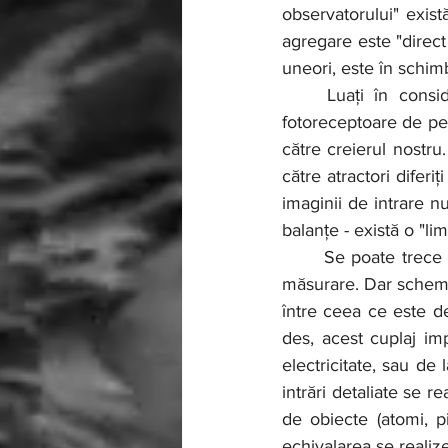
observatorului" exist
agregare este "direct
uneori, este în schimb
	Luați în considerare, de exemplu, cazul vederii. O serie de fotoni cad pe celulele 
fotoreceptoare de pe 
către creierul nostru
către atractori difer
imaginii de intrare n
balanțe - există o "li
	Se poate trece printr-o mulțime de tipuri diferite de sisteme senzoriale și dispozitive de 
măsurare. Dar schema 
între ceea ce este de
des, acest cuplaj imp
electricitate, sau de 
intrări detaliate se 
de obiecte (atomi, pi
echivalarea se realiz