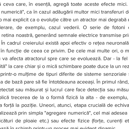
ă ceva care, în esență, agregă toate aceste efecte mici.
 numerică", ca în cazul adăugării multor mici transferuri de
 mai explicit ca o evoluție către un atractor mai degrabă d
retina noastră, generând semnale electrice transmise pri
. În cadrul creierului există apoi efectiv o rețea neuronal
iți în funcție de ceea ce privim. De cele mai multe ori, o m
u va afecta atractorul spre care se evoluează. Dar - la fel 
mită" la care chiar și o mică schimbare poate duce la un rezu
de bază pare să fie întotdeauna aceeași. În primul rând, 
tectat sau măsurat și lucrul care face detecția sau măsu
lică trecerea de la o formă fizică la alta - de exemplu,
la forță la poziție. Uneori, atunci, etapa crucială de echival
realizează prin simpla "agregare numerică", cel mai adesea
cături de ploaie etc.) sau efecte fizice (forțe, curenți etc
ează în schimb printr-un proces mai evident dinamic.