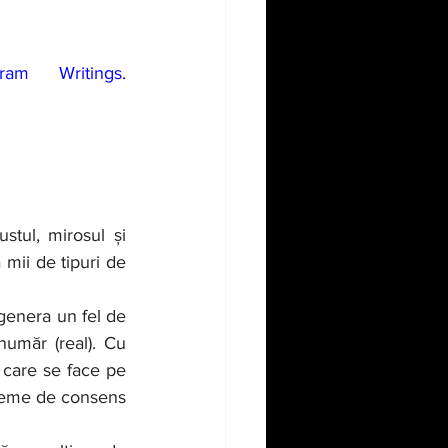
Stephen Wolfram (2023), "Observer Theory," Stephen Wolfram Writings. 
 mii de tipuri de 
număr (real). Cu 
 care se face pe 
steme de consens 