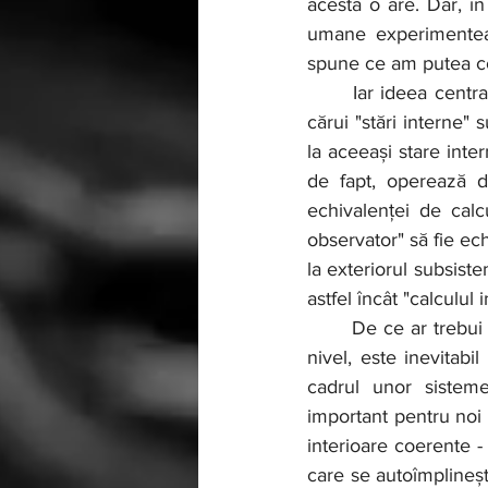
acesta o are. Dar, î
umane experimenteaz
spune ce am putea co
	Iar ideea centrală pare să fie aceea că un "observator" ar trebui să fie un subsistem ale 
cărui "stări interne" 
la aceeași stare inter
de fapt, operează do
echivalenței de calcu
observator" să fie ec
la exteriorul subsiste
astfel încât "calculu
	De ce ar trebui să existe astfel de "subsisteme de observator"? Probabil că, la un anumit 
nivel, este inevitabi
cadrul unor sisteme
important pentru noi e
interioare coerente -
care se autoîmplineș