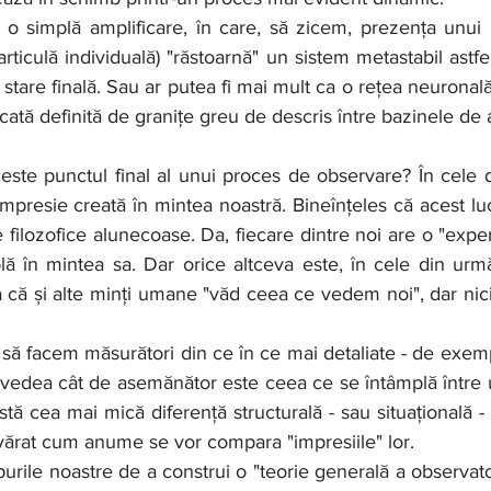
 o simplă amplificare, în care, să zicem, prezența unui
rticulă individuală) "răstoarnă" un sistem metastabil astfel
stare finală. Sau ar putea fi mai mult ca o rețea neuronală 
ată definită de granițe greu de descris între bazinele de a
impresie creată în mintea noastră. Bineînțeles că acest lu
ilozofice alunecoase. Da, fiecare dintre noi are o "experi
ă în mintea sa. Dar orice altceva este, în cele din urmă,
ă și alte minți umane "văd ceea ce vedem noi", dar nic
vedea cât de asemănător este ceea ce se întâmplă între un 
tă cea mai mică diferență structurală - sau situațională - î
rat cum anume se vor compara "impresiile" lor.