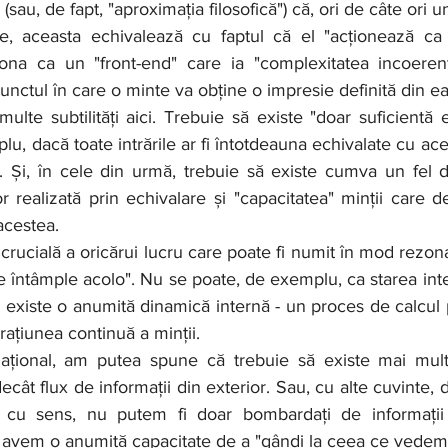
sau, de fapt, "aproximația filosofică") că, ori de câte ori 
țe, aceasta echivalează cu faptul că el "acționează ca 
ona ca un "front-end" care ia "complexitatea incoerent
nctul în care o minte va obține o impresie definită din ea
multe subtilități aici. Trebuie să existe "doar suficientă e
u, dacă toate intrările ar fi întotdeauna echivalate cu acee
. Și, în cele din urmă, trebuie să existe cumva un fel de
r realizată prin echivalare și "capacitatea" minții care de
acestea.
e întâmple acolo". Nu se poate, de exemplu, ca starea inte
să existe o anumită dinamică internă - un proces de calcul 
erațiunea continuă a minții.
 decât flux de informații din exterior. Sau, cu alte cuvinte,
" cu sens, nu putem fi doar bombardați de informații
 avem o anumită capacitate de a "gândi la ceea ce vedem