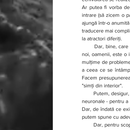
Ar putea fi vorba de
intrare (să zicem o pa
ajungă într-o anumită 
traducere mai complic
la atractori diferiți.
 	Dar, bine, care este punctul final al unui proces de observare? În cele din urmă, pentru 
noi, oamenii, este o 
mulțime de probleme f
a ceea ce se întâmpl
Facem presupunerea c
"simți din interior".
	Putem, desigur, să facem măsurători din ce în ce mai detaliate - de exemplu, ale activității 
neuronale - pentru a 
Dar, de îndată ce exis
putem spune cu adevă
	Dar, pentru scopurile noastre de a construi o "teorie generală a observatorului", vom face 