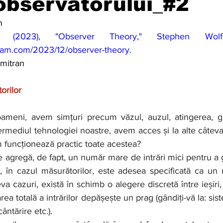
observatorului_#2
n
fram.com/2023/12/observer-theory
. 
mitran
orilor
ntermediul tehnologiei noastre, avem acces și la alte câteva
 funcționează practic toate acestea?
, în cazul măsurătorilor, este adesea specificată ca un 
va cazuri, există în schimb o alegere discretă între ieșiri,
rea totală a intrărilor depășește un prag (gândiți-vă la: si
cântărire etc.).