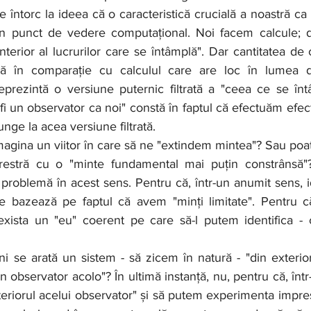
din punct de vedere computațional. Noi facem calcule; 
terior al lucrurilor care se întâmplă". Dar cantitatea de 
ă în comparație cu calculul care are loc în lumea din
prezintă o versiune puternic filtrată a "ceea ce se întâ
 fi un observator ca noi" constă în faptul că efectuăm efec
unge la acea versiune filtrată.
erestră cu o "minte fundamental mai puțin constrânsă"?
problemă în acest sens. Pentru că, într-un anumit sens, 
e bazează pe faptul că avem "minți limitate". Pentru că,
exista un "eu" coerent pe care să-l putem identifica - 
 observator acolo"? În ultimă instanță, nu, pentru că, într
interiorul acelui observator" și să putem experimenta impres