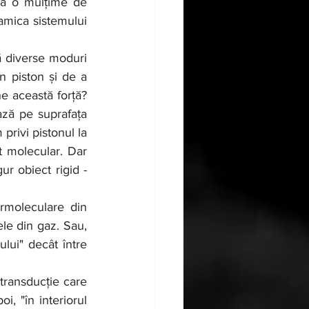
amica sistemului 
 piston și de a 
e această forță? 
ază pe suprafața 
rivi pistonul la 
 molecular. Dar 
r obiect rigid - 
le din gaz. Sau, 
lui" decât între 
, "în interiorul 