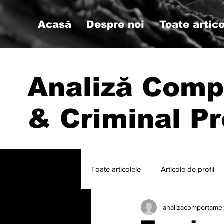
Acasă
Despre noi
Toate artico
Analiză Comp
& Criminal Pr
Toate articolele
Articole de profil
analizacomportame
#psihologiemilitara #analizacompo