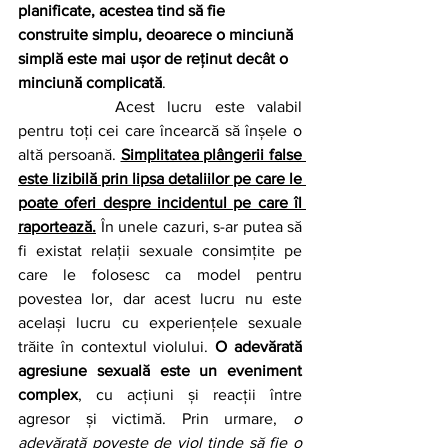
planificate, acestea tind să fie 
construite simplu, deoarece o minciună 
simplă este mai ușor de reținut decât o 
minciună complicată
.
		Acest lucru este valabil 
pentru toți cei care încearcă să înșele o 
altă persoană. 
Simplitatea plângerii false 
este lizibilă prin lipsa detaliilor pe care le 
poate oferi despre incidentul pe care îl 
raportează.
 În unele cazuri, s-ar putea să 
fi existat relații sexuale consimțite pe 
care le folosesc ca model pentru 
povestea lor, dar acest lucru nu este 
același lucru cu experiențele sexuale 
trăite în contextul violului. 
O adevărată 
agresiune sexuală este un eveniment 
complex
, cu acțiuni și reacții între 
agresor și victimă. Prin urmare, 
o 
adevărată poveste de viol tinde să fie o 