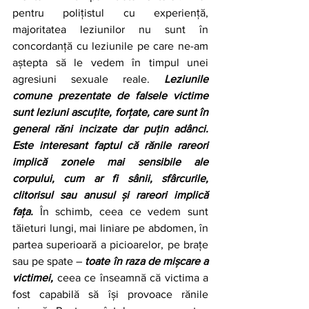
pentru polițistul cu experiență, 
majoritatea leziunilor nu sunt în 
concordanță cu leziunile pe care ne-am 
aștepta să le vedem în timpul unei 
agresiuni sexuale reale. 
Leziunile 
comune prezentate de falsele victime 
sunt leziuni ascuțite, forțate, care sunt în 
general răni incizate dar puțin adânci. 
Este interesant faptul că rănile rareori 
implică zonele mai sensibile ale 
corpului, cum ar fi sânii, sfârcurile, 
clitorisul sau anusul și rareori implică 
fața.
 În schimb, ceea ce vedem sunt 
tăieturi lungi, mai liniare pe abdomen, în 
partea superioară a picioarelor, pe brațe 
sau pe spate – 
toate în raza de mișcare a 
victimei,
 ceea ce înseamnă că victima a 
fost capabilă să își provoace rănile 