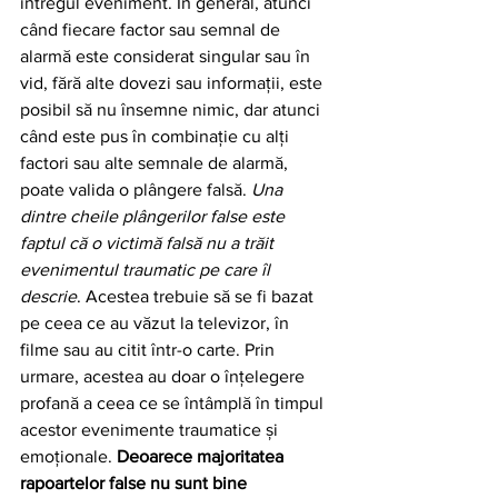
întregul eveniment. În general, atunci 
când fiecare factor sau semnal de 
alarmă este considerat singular sau în 
vid, fără alte dovezi sau informații, este 
posibil să nu însemne nimic, dar atunci 
când este pus în combinație cu alți 
factori sau alte semnale de alarmă, 
poate valida o plângere falsă. 
Una 
dintre cheile plângerilor false este 
faptul că o victimă falsă nu a trăit 
evenimentul traumatic pe care îl 
descrie
. Acestea trebuie să se fi bazat 
pe ceea ce au văzut la televizor, în 
filme sau au citit într-o carte. Prin 
urmare, acestea au doar o înțelegere 
profană a ceea ce se întâmplă în timpul 
acestor evenimente traumatice și 
emoționale. 
Deoarece majoritatea 
rapoartelor false nu sunt bine 