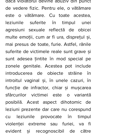
dacă violatorul devine abuziv din punct 
de vedere fizic. Pentru ele, o vătămare 
este o vătămare. Cu toate acestea, 
leziunile suferite în timpul unei 
agresiuni sexuale reflectă de obicei 
multe emoții, cum ar fi ura, disprețul și, 
mai presus de toate, furie. Astfel, rănile 
suferite de victimele reale sunt grave și 
sunt adesea țintite în mod special pe 
zonele genitale. Acestea pot include 
introducerea de obiecte străine în 
introitul vaginal și, în unele cazuri, în 
funcție de infractor, chiar și mușcarea 
sfârcurilor victimei este o variantă 
posibilă. Acest aspect dihotomic de 
leziuni prezente dar care nu corespund 
cu leziunile provocate în timpul 
violenței extreme sau furiei, va fi 
evident și recognoscibil de către 