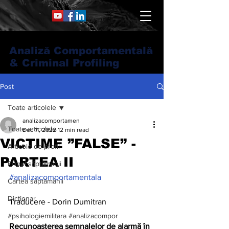
Analiză Comportamentală
& Criminal Profiling
Post
Toate articolele
analizacomportamen
Toate articolele
Dec 11, 2022
12 min read
VICTIME ”FALSE” -
Articole de profil
PARTEA II
Filmul săptămânii
#analizacomportamentala
Cartea săptămânii
Dicționar
Traducere - Dorin Dumitran
#psihologiemilitara #analizacompor
Recunoașterea semnalelor de alarmă în 