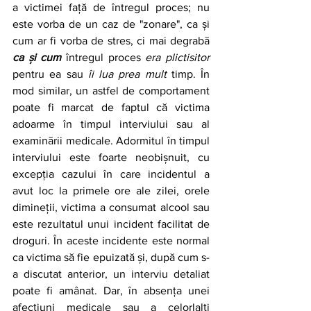
a victimei față de întregul proces; nu 
este vorba de un caz de "zonare", ca și 
cum ar fi vorba de stres, ci mai degrabă 
ca și cum
 întregul proces 
era plictisitor
pentru ea sau 
îi lua prea mult
 timp. În 
mod similar, un astfel de comportament 
poate fi marcat de faptul că victima 
adoarme în timpul interviului sau al 
examinării medicale. Adormitul în timpul 
interviului este foarte neobișnuit, cu 
excepția cazului în care incidentul a 
avut loc la primele ore ale zilei, orele 
dimineții, victima a consumat alcool sau 
este rezultatul unui incident facilitat de 
droguri. În aceste incidente este normal 
ca victima să fie epuizată și, după cum s-
a discutat anterior, un interviu detaliat 
poate fi amânat. Dar, în absența unei 
afecțiuni medicale sau a celorlalți 