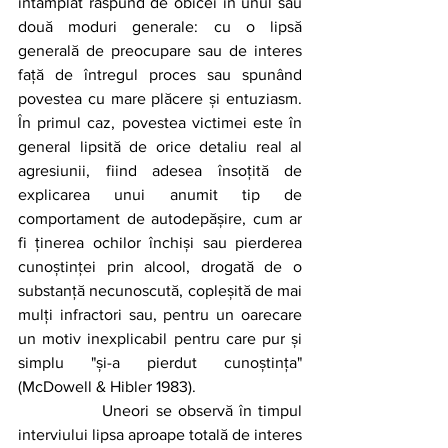
întâmplat răspund de obicei în unul sau 
două moduri generale: cu o lipsă 
generală de preocupare sau de interes 
față de întregul proces sau spunând 
povestea cu mare plăcere și entuziasm. 
În primul caz, povestea victimei este în 
general lipsită de orice detaliu real al 
agresiunii, fiind adesea însoțită de 
explicarea unui anumit tip de 
comportament de autodepășire, cum ar 
fi ținerea ochilor închiși sau pierderea 
cunoștinței prin alcool, drogată de o 
substanță necunoscută, copleșită de mai 
mulți infractori sau, pentru un oarecare 
un motiv inexplicabil pentru care pur și 
simplu "și-a pierdut cunoștința" 
(McDowell & Hibler 1983). 
		Uneori se observă în timpul 
interviului lipsa aproape totală de interes 