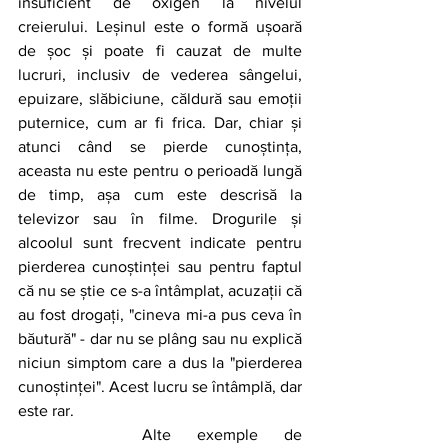
insuficient de oxigen la nivelul 
creierului. Leșinul este o formă ușoară 
de șoc și poate fi cauzat de multe 
lucruri, inclusiv de vederea sângelui, 
epuizare, slăbiciune, căldură sau emoții 
puternice, cum ar fi frica. Dar, chiar și 
atunci când se pierde cunoștința, 
aceasta nu este pentru o perioadă lungă 
de timp, așa cum este descrisă la 
televizor sau în filme. Drogurile și 
alcoolul sunt frecvent indicate pentru 
pierderea cunoștinței sau pentru faptul 
că nu se știe ce s-a întâmplat, acuzații că 
au fost drogați, "cineva mi-a pus ceva în 
băutură" - dar nu se plâng sau nu explică 
niciun simptom care a dus la "pierderea 
cunoștinței". Acest lucru se întâmplă, dar 
este rar.
		Alte exemple de 