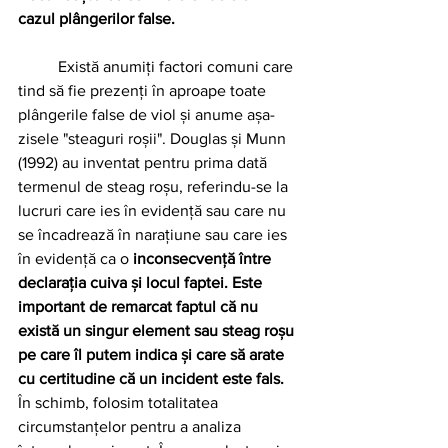
cazul plângerilor false.
	Există anumiți factori comuni care 
tind să fie prezenți în aproape toate 
plângerile false de viol și anume așa-
zisele "steaguri roșii". Douglas și Munn 
(1992) au inventat pentru prima dată 
termenul de steag roșu, referindu-se la 
lucruri care ies în evidență sau care nu 
se încadrează în narațiune sau care ies 
în evidență ca o 
inconsecvență între 
declarația cuiva și locul faptei. Este 
important de remarcat faptul că nu 
există un singur element sau steag roșu 
pe care îl putem indica și care să arate 
cu certitudine că un incident este fals.
În schimb, folosim totalitatea 
circumstanțelor pentru a analiza 