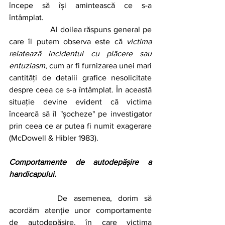
începe să își amintească ce s-a 
întâmplat. 
		Al doilea răspuns general pe 
care îl putem observa este că 
victima 
relatează incidentul cu plăcere sau 
entuziasm
, cum ar fi furnizarea unei mari 
cantități de detalii grafice nesolicitate 
despre ceea ce s-a întâmplat. În această 
situație devine evident că victima 
încearcă să îl "șocheze" pe investigator 
prin ceea ce ar putea fi numit exagerare 
(McDowell & Hibler 1983).
Comportamente de autodepășire a 
handicapului.
		De asemenea, dorim să 
acordăm atenție unor comportamente 
de autodepășire, în care victima 