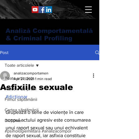
Analiză Comportamentală
& Criminal Profiling
Post
Toate articolele
analizacomportamen
Toate articolele
Apr 27, 2021
1 min read
Asfixiile sexuale
Articole de profil
#dictionar
Filmul săptămânii
Cartea săptămânii
Grupează o serie de violenţe în care 
scopul actului agresiv este consumarea 
Dicționar
unui raport sexual sau unui echivalent 
#psihologiemilitara #analizacompor
de raport sexual, iar asfixia constituie 