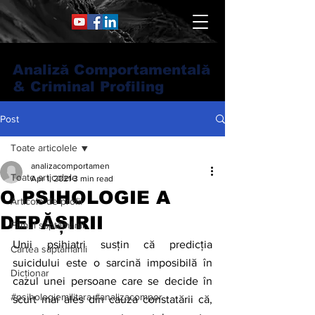
Analiză Comportamentală
& Criminal Profiling
Post
Toate articolele
analizacomportamen
Toate articolele
Apr 1, 2021
3 min read
O PSIHOLOGIE A
Articole de profil
DEPĂȘIRII
Filmul săptămânii
Unii psihiatri susțin că predicția 
Cartea săptămânii
suicidului este o sarcină imposibilă în 
Dicționar
cazul unei persoane care se decide în 
#psihologiemilitara #analizacompor
scurt mai ales din cauza constatării că, 