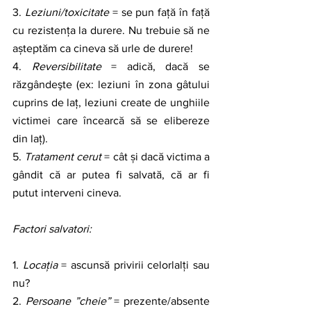
3. 
Leziuni/toxicitate 
= se pun față în față 
cu rezistența la durere. Nu trebuie să ne 
așteptăm ca cineva să urle de durere! 
4. 
Reversibilitate 
= adică, dacă se 
răzgândeşte (ex: leziuni în zona gâtului 
cuprins de laț, leziuni create de unghiile 
victimei care încearcă să se elibereze 
din laț). 
5. 
Tratament cerut 
= cât și dacă victima a 
gândit că ar putea fi salvată, că ar fi 
putut interveni cineva. 
Factori salvatori:
1. 
Locația 
= ascunsă privirii celorlalți sau 
nu?
2. 
Persoane ”cheie” 
= prezente/absente 