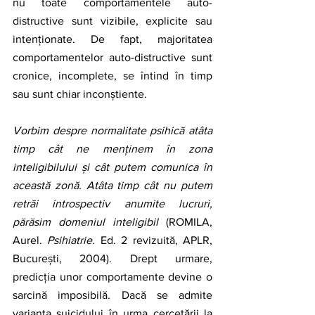
nu toate comportamentele auto-
distructive sunt vizibile, explicite sau 
intenționate. De fapt, majoritatea 
comportamentelor auto-distructive sunt 
cronice, incomplete, se întind în timp 
sau sunt chiar inconștiente. 
Vorbim despre normalitate psihică atâta 
timp cât ne menținem în zona 
inteligibilului și cât putem comunica în 
această zonă. Atâta timp cât nu putem 
retrăi introspectiv anumite lucruri, 
părăsim domeniul inteligibil
 (ROMILA, 
Aurel. 
Psihiatrie
. Ed. 2 revizuită, APLR, 
București, 2004). Drept urmare, 
predicția unor comportamente devine o 
sarcină imposibilă. Dacă se admite 
varianta suicidului în urma cercetării la 