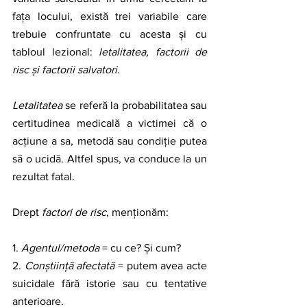
fața locului, există trei variabile care 
trebuie confruntate cu acesta și cu 
tabloul lezional: 
letalitatea, factorii de 
risc și factorii salvatori.
Letalitatea 
se referă la probabilitatea sau 
certitudinea medicală a victimei că o 
acțiune a sa, metodă sau condiție putea 
să o ucidă. Altfel spus, va conduce la un 
rezultat fatal. 
Drept 
factori de risc
, menționăm: 
1. 
Agentul/metoda
 = cu ce? Și cum?
2. 
Conștiință afectată 
= putem avea acte 
suicidale fără istorie sau cu tentative 
anterioare. 