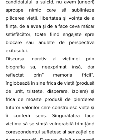
candidatului la suicid, nu avem (uneori) 
aproape nimic care să sublinieze 
plăcerea vieții, libertatea și voința de a 
ființa, de a avea și de a face ceva măcar 
satisfăcător, toate fiind angajate spre 
blocare sau anulate de perspectiva 
exitusului. 
Discursul narativ al victimei prin 
biografia sa, neexprimat însă, dar 
reflectat prin” memoria fricii”, 
înglobează în sine frica de viață (produsă 
de urât, tristețe, disperare, izolare) și 
frica de moarte produsă de pierderea 
tuturor valorilor care construiesc viața și 
îi conferă sens. Singurătatea face 
victima să se simtă vulnerabilă trimițând 
corespondentul sufletesc al senzației de 
durere morală. Durerea fizică provocată 