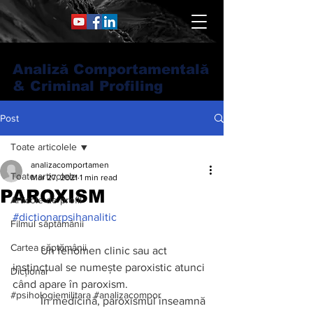
Analiză Comportamentală
& Criminal Profiling
Post
Toate articolele
analizacomportamen
Toate articolele
Mar 27, 2021
1 min read
PAROXISM
Articole de profil
#dictionarpsihanalitic
Filmul săptămânii
Cartea săptămânii
Un fenomen clinic sau act 
instinctual se numește paroxistic atunci 
Dicționar
când apare în paroxism. 
#psihologiemilitara #analizacompor
În medicină, paroxismul înseamnă 