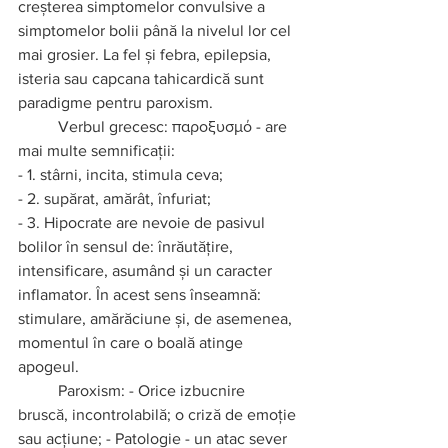
creșterea simptomelor convulsive a 
simptomelor bolii până la nivelul lor cel 
mai grosier. La fel și febra, epilepsia, 
isteria sau capcana tahicardică sunt 
paradigme pentru paroxism. 
Verbul grecesc: παροξυσμό - are 
mai multe semnificații: 
- 1. stârni, incita, stimula ceva; 
- 2. supărat, amărât, înfuriat; 
- 3. Hipocrate are nevoie de pasivul 
bolilor în sensul de: înrăutățire, 
intensificare, asumând și un caracter 
inflamator. În acest sens înseamnă: 
stimulare, amărăciune și, de asemenea, 
momentul în care o boală atinge 
apogeul.  
Paroxism: - Orice izbucnire 
bruscă, incontrolabilă; o criză de emoție 
sau acțiune; - Patologie - un atac sever 