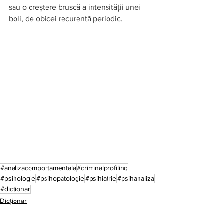
sau o creștere bruscă a intensității unei 
boli, de obicei recurentă periodic.
#analizacomportamentala
#criminalprofiling
#psihologie
#psihopatologie
#psihiatrie
#psihanaliza
#dictionar
Dicționar