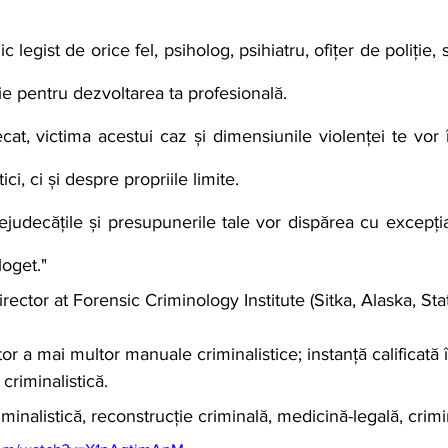
ie pentru dezvoltarea ta profesională. 
ci, ci și despre propriile limite. 
loget."
rector at Forensic Criminology Institute (Sitka, Alaska, Sta
or a mai multor manuale criminalistice; instanță calificată 
criminalistică.
riminalistică, reconstrucție criminală, medicină-legală, crimi