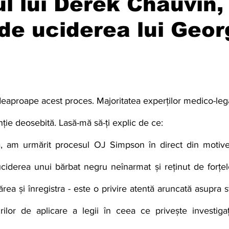
l lui Derek Chauvin,
de uciderea lui Geor
enție deosebită. Lasă-mă să-ți explic de ce:
, am urmărit procesul OJ Simpson în direct din motive 
ciderea unui bărbat negru neînarmat și reținut de forțel
ea și înregistra - este o privire atentă aruncată asupra sta
urilor de aplicare a legii în ceea ce privește investigați