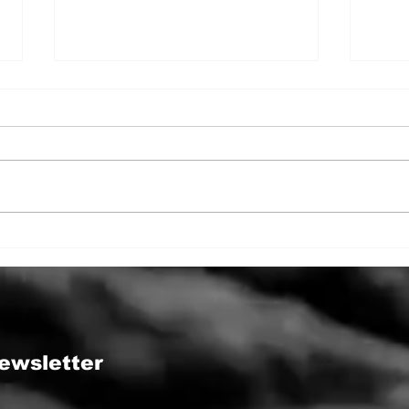
”Fă-ți patul!”
Abs
Per
Psih
ewsletter