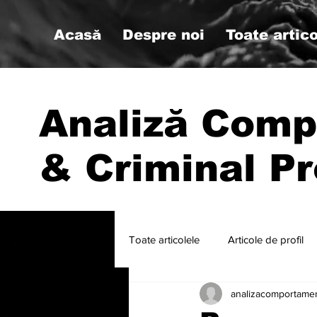
Acasă
Despre noi
Toate artico
Analiză Comp
& Criminal Pr
Toate articolele
Articole de profil
analizacomportame
#psihologiemilitara #analizacompo