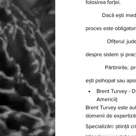
folosirea forței.
          Dacă ești medic legist de orice fel, psiholog, psihiatru, ofițer de poliție, studierea acestui 
proces este obligator
          Ofițerul judecat, victima acestui caz și dimensiunile violenței te vor învăța nu numai 
despre sistem și practi
          Părtinirile, prejudecățile și presupunerile tale vor dispărea cu excepția cazului în care 
ești psihopat sau apo
Brent Turvey - Di
Americii) 
Brent Turvey este aut
domenii de expertiză 
Specializări: știință c