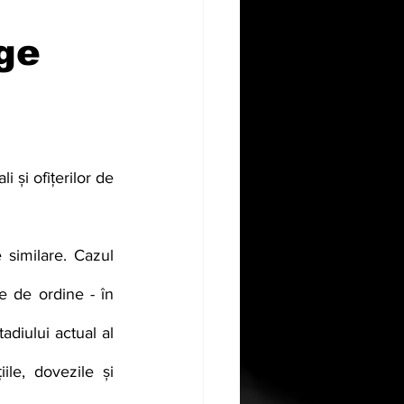
ge
similare. Cazul 
e de ordine - în 
diului actual al 
ile, dovezile și 