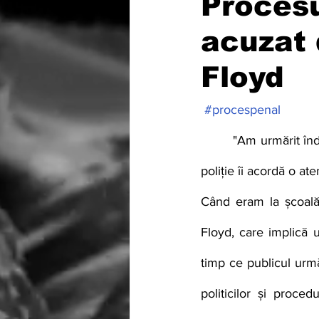
Procesu
acuzat 
Floyd
#procespenal
         "Am urmărit îndeaproape acest proces. Majoritatea experților medico-legali și ofițerilor de 
poliție îi acordă o at
Când eram la școală
Floyd, care implică u
timp ce publicul urmăr
politicilor și proced