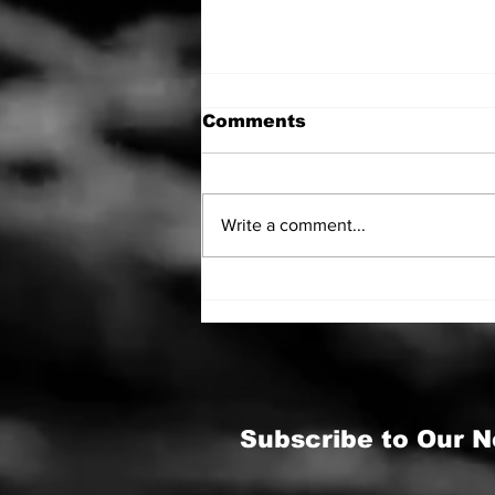
Comments
Write a comment...
Odiseea întoarcerii
către Sine
Subscribe to Our N