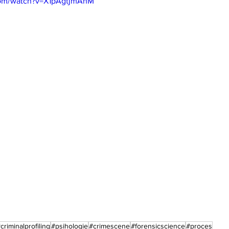
com/watch?v=X1pAgtjmAnM
criminalprofiling
#psihologie
#crimescene
#forensicscience
#proces