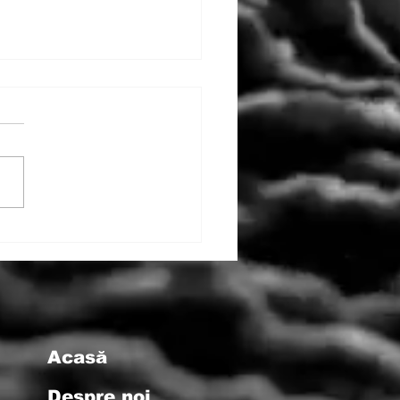
ența Tatălui: O
spectivă
analitică
Acasă
Despre noi