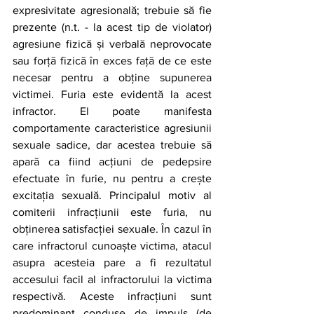
expresivitate agresională; trebuie să fie 
prezente (n.t. - la acest tip de violator) 
agresiune fizică și verbală neprovocate 
sau forță fizică în exces față de ce este 
necesar pentru a obține supunerea 
victimei. Furia este evidentă la acest 
infractor. El poate manifesta 
comportamente caracteristice agresiunii 
sexuale sadice, dar acestea trebuie să 
apară ca fiind acțiuni de pedepsire 
efectuate în furie, nu pentru a crește 
excitația sexuală. Principalul motiv al 
comiterii infracțiunii este furia, nu 
obținerea satisfacției sexuale. În cazul în 
care infractorul cunoaște victima, atacul 
asupra acesteia pare a fi rezultatul 
accesului facil al infractorului la victima 
respectivă. Aceste infracțiuni sunt 
predominant conduse de impuls (de 