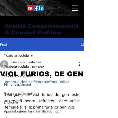
Analiză Comportamentală
& Criminal Profiling
Post
Toate articolele
analizacomportamen
Toate articolele
Mar 13, 2021
2 min read
VIOL FURIOS, DE GEN
Articole de profil
#manualdeclasificareainfractiunilor
Filmul săptămânii
Cartea săptămânii
Categoria de viol furios de gen este 
rezervată pentru infractorii care urăsc 
Dicționar
femeile și își exprimă furia lor prin viol.
#psihologiemilitara #analizacompor