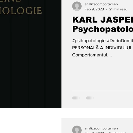
analizacomportamen
Feb 9, 2023
21 min read
KARL JASPER
Psychopatolo
#psihopatologie #DorinDu
PERSONALĂ A INDIVIDULUI. i. Analiza conduitei.
Comportamentul....
analizacomportamen