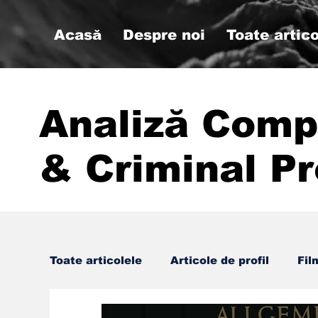
Acasă
Despre noi
Toate artico
Analiză Comp
& Criminal Pr
Toate articolele
Articole de profil
Fil
#psihologiemilitara #analizacompor