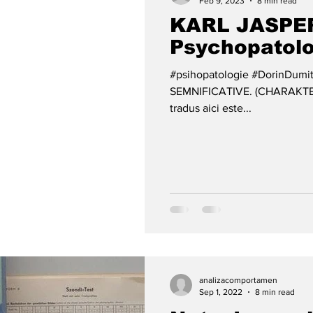
Feb 9, 2023
8 min read
KARL JASPER
Psychopatolo
#psihopatologie #DorinDum
SEMNIFICATIVE. (CHARAKTERO
tradus aici este...
analizacomportamen
Sep 1, 2022
8 min read