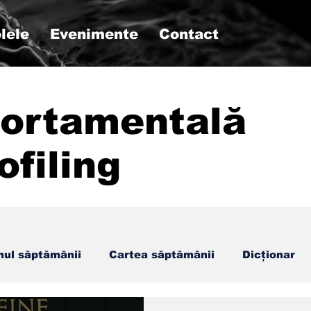
lele
Evenimente
Contact
ortamentală
ofiling
mul săptămânii
Cartea săptămânii
Dicționar