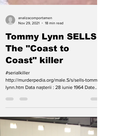
analizacomportamen
Nov 29, 2021
18 min read
Tommy Lynn SELLS
The "Coast to
Coast" killer
#serialkiller
http://murderpedia.org/male.S/s/sells-tommy-
lynn.htm Data nașterii : 28 iunie 1964 Date
arestării : 8 noiembrie 2000 Vârsta...