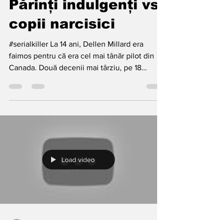
analizacomportamen
Nov 5, 2021
4 min read
Părinți indulgenți vs.
copii narcisici
#serialkiller La 14 ani, Dellen Millard era
faimos pentru că era cel mai tânăr pilot din
Canada. Două decenii mai târziu, pe 18
decembrie...
Load video