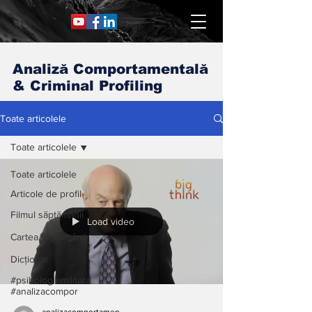
Analiză Comportamentală
& Criminal Profiling
Toate articolele
Toate articolele
Toate articolele
Articole de profil
Filmul săptămânii
Load video
Cartea săptămânii
Dicționar
#psihologiemilitara
#analizacompor