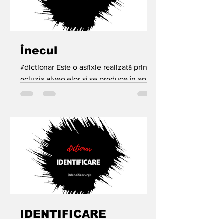
Înecul
#dictionar Este o asfixie realizată prin
ocluzia alveolelor şi se produce în apă
dulce sau sărată , dar şi în alte medii
lichide : vin,...
IDENTIFICARE