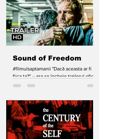
psihanalitice. Articolul începe prin a
explora unele dintre cele mai timpurii
scrieri psihanalitice despre tată și rolul
său în dezvoltarea copilului. Literatura
care descrie efectele pierderii/absenței
tatălui dintr-o perspectivă a dezvoltării
este apo
Sound of Freedom
#filmulsaptamanii "Dacă aceasta ar fi
fiica ta?" – așa se încheie trailerul oficial
al celui mai nou thriller lansat în
cinematografe în...