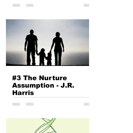
prima vedere, nimic nu pare să lege
Cosa Nostra siciliană, saga familiei
Corleone din The Godfather , violența
dezvrăjită a clanurilor Camorrei din
serialul Gomorrah și comunitățile
masculine radicalizate din mediul
online. Una aparține crimei organizate,
cealaltă imaginarului cinematografic, iar
ultima unor subculturi digitale ale
frustrării contemporane. Și totuși,
dincolo de diferențele de epocă, mediu
#3 The Nurture
și formă, aceste universuri par
Assumption - J.R.
Harris
Pedeapsa fizică și abuzul asupra
copiilor Am ajuns acum la un subiect pe
care îl abordez cu teamă. Nu mi-e
teamă că-l veți înțelege...