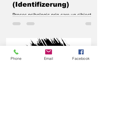
(Identifizerung)
Proces psihologic prin care un sibiect
asimilează un aspect, o caracteristică și
se transformă, total sau parțial, pe baza
modelului...
Phone
Email
Facebook
Asfixiile sexuale
#dictionar Grupează o serie de violenţe
în care scopul actului agresiv este
consumarea unui raport sexual sau unui
echivalent de raport...