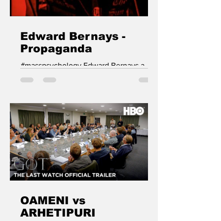
Edward Bernays -
Propaganda
#masspsychology Edward Bernays a
fost cel care s-a autointitulat „Părintele
relațiilor publice moderne”, o
modalitate inteligentă de a...
OAMENI vs
ARHETIPURI