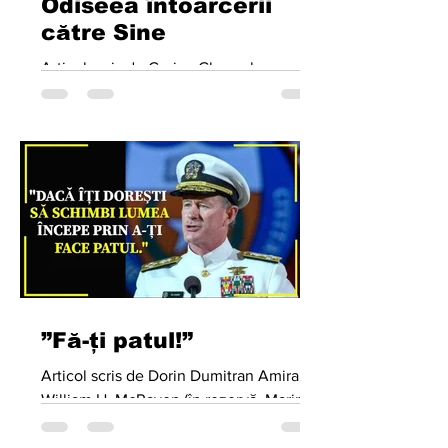
Odiseea întoarcerii
către Sine
Articol scris de Corina Gheorgheza
Odiseea, poemul epic atribuit lui Homer
și sursa de inspirație pentru noul film al
lui Christopher Nolan, este una dintre
operele fundamentale ale culturii
occidentale. Dincolo de aventurile sale
spectaculoase, ea poate fi citită ca o
amplă hartă psihologică a maturizării:
povestea unui om care, pentru a se
întoarce acasă, trebuie mai întâi să se
transforme. Pentru psihologia jungiană,
călătoria lui Ulise nu este doar o
”Fă-ți patul!”
traversare a mărilo
Articol scris de Dorin Dumitran Amiralul
William H. McRaven (în rezervă, Marina
SUA) a servit cu onoare în Marina
Militară. În cei treizeci și șapte de ani