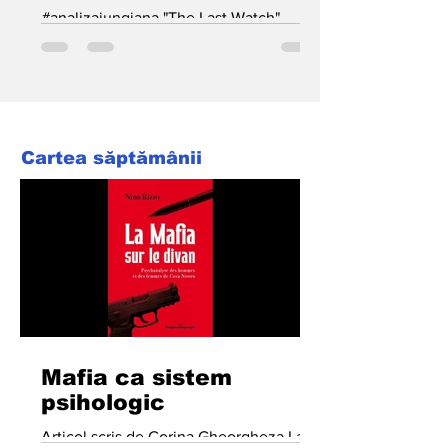
#analizajungiana "The Last Watch",
documentarul despre filmarea ultimelor
episoade din GoT (Game of Thrones),
ne prezintă o reacție...
Cartea săptămânii
Mafia ca sistem
psihologic
Articol scris de Corina Gheorgheza La