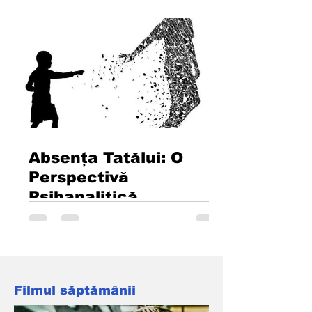
petrecuți ca membru al Navy SEAL, a
deținut funcții de comandă la toate
nivelurile. În calitate de amiral cu patru
stele, ultima sa misiune a fost cea de
comandant al tuturor Forțelor de
Operațiuni Speciale ale SUA. Sursa:
https://www.libris.ro/carte-
engleza/make-your-bed-little-things-
that-can-change-your-life-and-maybe-
Absența Tatălui: O
Perspectivă
Psihanalitică
Evaluarea impactului absenței tatălui
dintr-o perspectivă psihanalitică Kim A.
Jones Traducere, scriere și adaptare:
Dorin Dumitran REZUMAT. Acest articol
examinează rolul tatălui și efectele
Filmul săptămânii
absenței sale în contextul teoriei