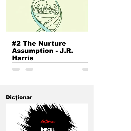
#2 The Nurture
Assumption - J.R.
Harris
Posibilele consecințe pentru copiii lor
ale deciziei de a trăi separat. În mod
clar, McLanahan și Sandefur cred că
faptul că părinții...
Dicționar